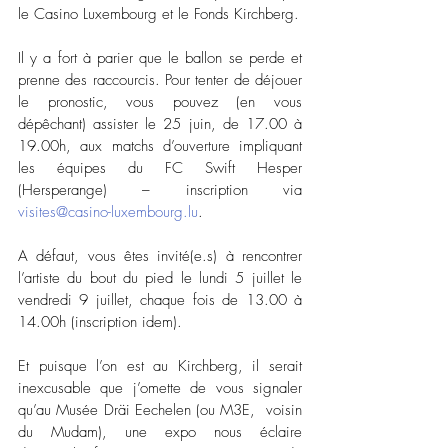
le Casino Luxembourg et le Fonds Kirchberg. 
Il y a fort à parier que le ballon se perde et 
prenne des raccourcis. Pour tenter de déjouer 
le pronostic, vous pouvez (en vous 
dépêchant) assister le 25 juin, de 17.00 à 
19.00h, aux matchs d’ouverture impliquant 
les équipes du FC Swift Hesper 
(Hersperange) – inscription via 
visites@casino-luxembourg.lu
.
A défaut, vous êtes invité(e.s) à rencontrer 
l’artiste du bout du pied le lundi 5 juillet le 
vendredi 9 juillet, chaque fois de 13.00 à 
14.00h (inscription idem). 
Et puisque l’on est au Kirchberg, il serait 
inexcusable que j’omette de vous signaler 
qu’au Musée Dräi Eechelen (ou M3E,  voisin 
du Mudam), une expo nous éclaire 