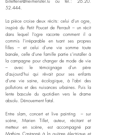
billetterie@neimenster.lu ou tél.: 26.20. 
52.444.
La pièce croise deux récits: celui d’un ogre, 
inspiré du Petit Poucet de Perrault – un récit 
dans lequel l’ogre raconte comment il a 
commis l’irréparable en tuant ses propres 
filles – et celui d’une vie somme toute 
banale, celle d’une famille partie s’installer à 
la campagne pour changer de mode de vie 
– avec le témoignage d’un père 
d’aujourd’hui qui rêvait pour ses enfants 
d’une vie saine, écologique, à l’abri des 
pollutions et des nuisances urbaines. Puis la 
lente bascule du quotidien vers le drame 
absolu. Dénouement fatal. 
Entre slam, concert et live painting  – sur 
scène, Marien Tillet, auteur, récitant et 
metteur en scène, est accompagné par 
Mathias Castagné à la guitare électrique et 