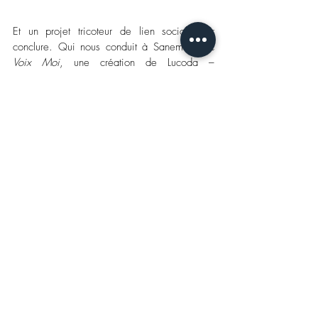
Et un projet tricoteur de lien social pour 
conclure. Qui nous conduit à Sanem. Avec 
Voix Moi
, une création de Lucoda – 
Luxembourg Collective of Dance – pour 
raconter l'ère post-Covid par la danse (photo 
ci-dessus ©2021 Lucoda). En l’occurrence, le 
27 juin, de 12.00 à 13.00h, et de 14.00 à 
15.00h, 
dans le quartier de 
Waassertrap
,
plusieurs performances «
autour des gestes 
que la pandémie a modifiés dans notre 
quotidien
» seront proposées aux habitants, 
livrées directement sous leurs fenêtres!
Avec 
Voix Moi
, Lucoda prend ses marques 
dans le sud du Luxembourg en vue 
d'Esch2022 Capitale européenne de la 
culture: plaçant les habitants au centre de 
tous ses projets, le collectif entend, pour 