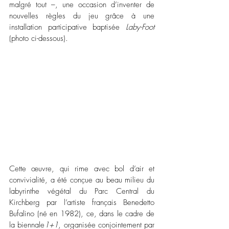
malgré tout –, une occasion d’inventer de 
nouvelles règles du jeu grâce à une 
installation participative baptisée 
Laby-Foot
(photo ci-dessous).
Cette œuvre, qui rime avec bol d’air et 
convivialité, a été conçue au beau milieu du 
labyrinthe végétal du Parc Central du 
Kirchberg par l’artiste français Benedetto 
Bufalino (né en 1982), ce, dans le cadre de 
la biennale
1+1
, organisée conjointement par 