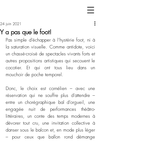
24 juin 2021
Y a pas que le foot!
Pas simple d’échapper à l’hystérie foot, ni à 
la saturation visuelle. Comme antidote, voici 
un chassé-croisé de spectacles vivants forts et 
autres propositions artistiques qui secouent le 
cocotier. Et qui ont tous lieu dans un 
mouchoir de poche temporel.  
Donc, le choix est cornélien – avec une 
réservation qui ne souffre plus d’attendre – 
entre un chorégraphique bal d’orgueil, une 
engagée nuit de performances théâtro-
littéraires, un conte des temps modernes à 
dévorer tout cru, une invitation collective à 
danser sous le balcon et, en mode plus léger 
– pour ceux que ballon rond démange 