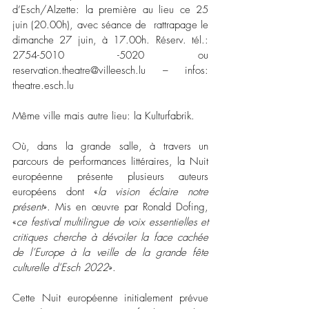
d’Esch/Alzette: la première au lieu ce 25 
juin (20.00h), avec séance de  rattrapage le 
dimanche 27 juin, à 17.00h. Réserv. tél.: 
2754-5010 -5020 ou 
reservation.theatre@villeesch.lu – infos: 
theatre.esch.lu
Même ville mais autre lieu: la Kulturfabrik.  
Où, dans la grande salle, à travers un 
parcours de performances littéraires, la Nuit 
européenne présente plusieurs auteurs 
européens dont «
la vision éclaire notre 
présent
». Mis en œuvre par Ronald Dofing, 
«
ce festival multilingue de voix essentielles et 
critiques cherche à dévoiler la face cachée 
de l’Europe à la veille de la grande fête 
culturelle d’Esch 2022
».  
Cette Nuit européenne initialement prévue 