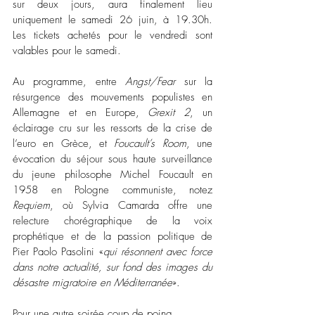
sur deux jours, aura finalement lieu 
uniquement le samedi 26 juin, à 19.30h. 
Les tickets achetés pour le vendredi sont 
valables pour le samedi. 
Au programme, entre 
Angst/Fear
 sur la 
résurgence des mouvements populistes en 
Allemagne et en Europe, 
Grexit 2
, un 
éclairage cru sur les ressorts de la crise de 
l’euro en Grèce, et 
Foucault’s Room
, une 
évocation du séjour sous haute surveillance 
du jeune philosophe Michel Foucault en 
1958 en Pologne communiste, notez 
Requiem
, où Sylvia Camarda offre une 
relecture chorégraphique de la voix 
prophétique et de la passion politique de 
Pier Paolo Pasolini «
qui résonnent avec force 
dans notre actualité, sur fond des images du 
désastre migratoire en Méditerranée
». 
Pour une autre soirée coup de poing, 