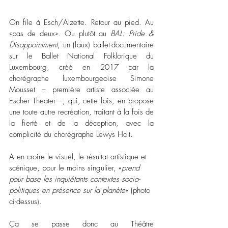
On file à Esch/Alzette. Retour au pied. Au 
«pas de deux». Ou plutôt au 
BAL: Pride & 
Disappointment
, un (faux) ballet-documentaire 
sur le Ballet National Folklorique du 
Luxembourg, créé en 2017 par la 
chorégraphe luxembourgeoise Simone 
Mousset – première artiste associée au 
Escher Theater –, qui, cette fois, en propose 
une toute autre recréation, traitant à la fois de 
la fierté et de la déception, avec la 
complicité du chorégraphe Lewys Holt. 
A en croire le visuel, le résultat artistique et 
scénique, pour le moins singulier, «
prend 
pour base les inquiétants contextes socio-
politiques en présence sur la planète
» (photo 
ci-dessus).
Ça se passe donc au Théâtre 