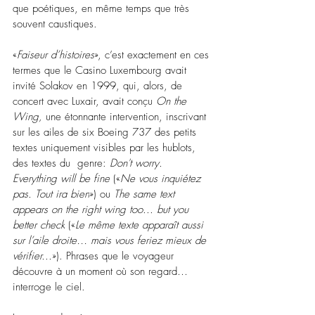
que poétiques, en même temps que très 
souvent caustiques.
«
Faiseur d’histoires
», c’est exactement en ces 
termes que le Casino Luxembourg avait 
invité Solakov en 1999, qui, alors, de 
concert avec Luxair, avait conçu 
On the 
Wing, 
une étonnante intervention, inscrivant 
sur les ailes de six Boeing 737 des petits 
textes 
uniquement visibles par les hublots, 
des textes du 
 genre: 
Don't worry. 
Everything will be fine
 («
Ne vous inquiétez 
pas. Tout ira bien
») ou 
The same text 
appears on the right wing too... but you 
better check
 («
Le même texte apparaît aussi 
sur l’aile droite… mais vous feriez mieux de 
vérifier...
»). Phrases que le voyageur 
découvre à un moment où son regard… 
interroge le ciel. 