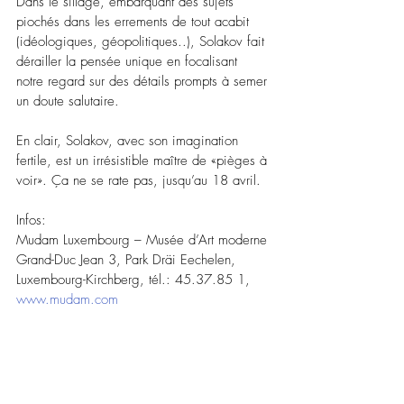
Dans le sillage, embarquant des sujets 
piochés dans les errements de tout acabit 
(idéologiques, géopolitiques..), Solakov fait 
dérailler la pensée unique en focalisant 
notre regard sur des détails prompts à semer 
un doute salutaire. 
En clair, Solakov, avec son imagination 
fertile, est un irrésistible maître de «pièges à 
voir». Ça ne se rate pas, jusqu’au 18 avril. 
Infos: 
Mudam Luxembourg – Musée d’Art moderne 
Grand-Duc Jean 3, Park Dräi Eechelen, 
Luxembourg-Kirchberg, tél.: 45.37.85 1, 
www.mudam.com