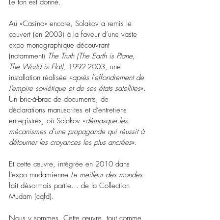
Le ton est donné.  
Au «Casino» encore, Solakov a remis le 
couvert (en 2003) à la faveur d’une vaste 
expo monographique découvrant 
(notamment) 
The Truth (The Earth is Plane, 
The World is Flat),
 1992-2003, une 
installation réalisée «
après l’effondrement de 
l’empire soviétique et de ses états satellites
». 
Un bric-à-brac de documents, de 
déclarations manuscrites et d’entretiens 
enregistrés, où Solakov «
démasque les 
mécanismes d’une propagande qui réussit à 
détourner les croyances les plus ancrées
». 
Et cette œuvre, intégrée en 2010 dans 
l’expo mudamienne 
Le meilleur des mondes
fait désormais partie… de la Collection 
Mudam (cqfd). 
Nous y sommes. Cette œuvre, tout comme