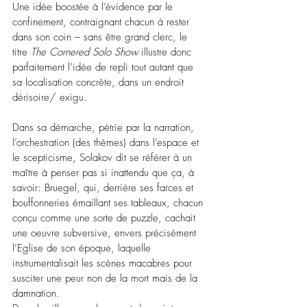
Une idée boostée à l’évidence par le 
confinement, contraignant chacun à rester 
dans son coin – sans être grand clerc, le 
titre 
The Cornered Solo Show
 illustre donc 
parfaitement l’idée de repli tout autant que 
sa localisation concrète, dans un endroit 
dérisoire/ exigu.
Dans sa démarche, pétrie par la narration, 
l’orchestration (des thèmes) dans l’espace et 
le scepticisme, Solakov dit se référer à un 
maître à penser pas si inattendu que ça, à 
savoir: Bruegel, qui, derrière ses farces et 
bouffonneries émaillant ses tableaux, chacun 
conçu comme une sorte de puzzle, cachait 
une oeuvre subversive, envers précisément 
l’Eglise de son époque, laquelle 
instrumentalisait les scènes macabres pour 
susciter une peur non de la mort mais de la 
damnation. 