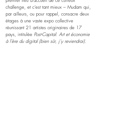
premier lieu d’accueil de ce curieux 
challenge, et c’est tant mieux – Mudam qui, 
par ailleurs, ou pour rappel, consacre deux 
étages à une vaste expo collective 
réunissant 21 artistes originaires de 17 
pays, intitulée 
Post-Capital
: 
Art et économie 
à l’ère du digital (bien sûr, j’y reviendrai).