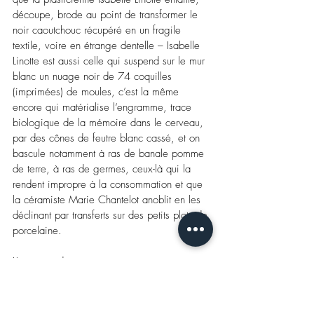
découpe, brode au point de transformer le 
noir caoutchouc récupéré en un fragile 
textile, voire en étrange dentelle – Isabelle 
Linotte est aussi celle qui suspend sur le mur 
blanc un nuage noir de 74 coquilles 
(imprimées) de moules, c’est la même 
encore qui matérialise l‘engramme, 
trace 
biologique de la mémoire dans le cerveau, 
par des cônes de feutre blanc cassé
, et on 
bascule notamment à ras de banale pomme 
de terre, à ras de germes, ceux-là qui la 
rendent impropre à la consommation et que 
la céramiste Marie Chantelot anoblit en les 
déclinant par transferts sur des petits plots de 
porcelaine. 
L’expo est donc une conjugaison 
d’inattendus, et de dimensions, dont celle, 
minuscule, à l’aquarelle, de la 
Luxembourgeoise Jip Josée Feltes
 penchée 