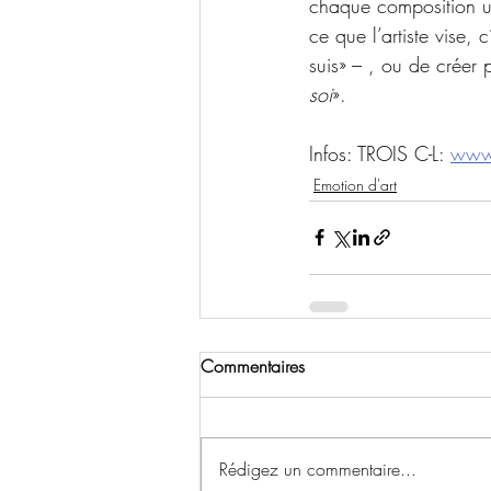
chaque composition une
ce que l’artiste vise,
suis» 
–
 , ou de créer 
soi
». 
Infos: TROIS C-L: 
www.
Emotion d'art
Commentaires
Rédigez un commentaire...