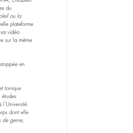
tes du 
leil ou la 
elle plateforme 
sa vidéo 
ive sur la même 
 stoppée en 
et tonique 
 études 
 l’Université 
orps dont elle 
s de genre, 