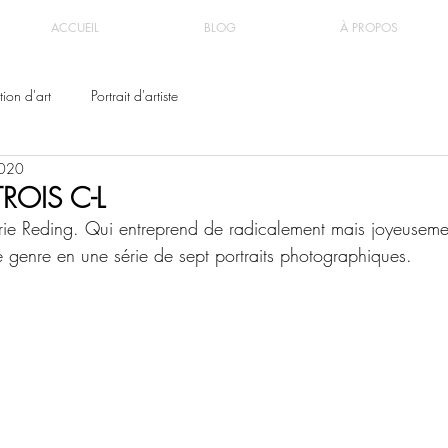
ACCUEIL
BLOG
À PROPOS
ion d'art
Portrait d'artiste
2020
ROIS C-L
rie Reding. Qui entreprend de radicalement mais joyeusemen
e genre en une série de sept portraits photographiques. 