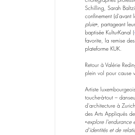
Schilling, Sarah Balt
confinement (d’avant 
pluie
», partageant leu
baptisée KulturKanal (
favorite, la remise de
plateforme KUK. 
Retour à Valérie Redin
plein vol pour cause v
Artiste luxembourgeois
touche-à-tout 
– 
danseu
d’architecture à Zuric
des Arts Appliqués de
«
explore l’endurance e
d’identités et de relat