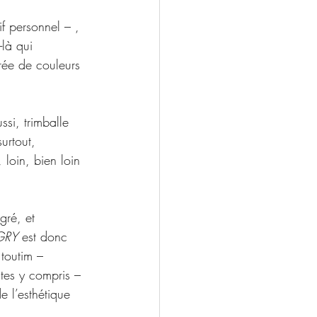
if personnel 
–
 , 
-là qui 
rée de couleurs 
ssi, trimballe 
urtout, 
 loin, bien loin 
gré, et 
GRY
 est donc 
toutim – 
stes y compris –
e l’esthétique 