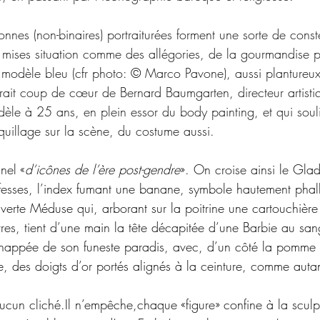
sonnes (non-binaires) portraiturées forment une sorte de const
s mises situation comme des allégories, de la gourmandise 
 modèle bleu (cfr photo: © Marco Pavone), aussi plantureux q
ortrait coup de cœur de Bernard Baumgarten, directeur artist
dèle à 25 ans, en plein essor du body painting, et qui souli
quillage sur la scène, du costume aussi.
nel «
d’icônes de l’ère post-gendre
». On croise ainsi le Glad
 fesses, l’index fumant une banane, symbole hautement phal
 verte Méduse qui, arborant sur la poitrine une cartouchière
res, tient d’une main la tête décapitée d’une Barbie au san
chappée de son funeste paradis, avec, d’un côté la pomme 
re, des doigts d’or portés alignés à la ceinture, comme auta
aucun cliché.Il n’empêche,chaque «figure» confine à la sculpt