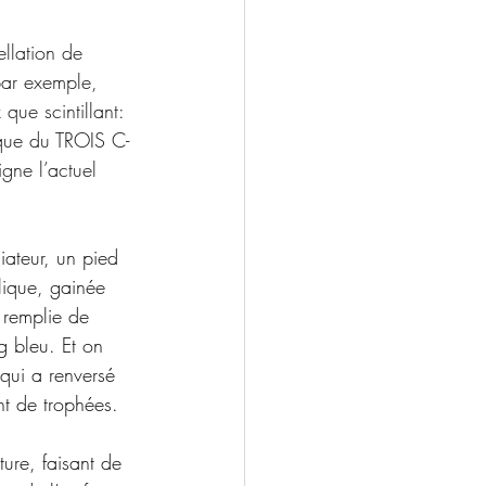
ellation de 
par exemple, 
ue scintillant: 
ique du TROIS C-
gne l’actuel 
iateur, un pied 
lique, gainée 
 remplie de 
g bleu. Et on 
qui a renversé 
nt de trophées. 
ure, faisant de 