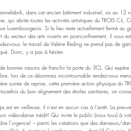
nnefabrik, dans cet ancien bâtiment industriel, sis au 12 r
, qui abrite toutes les activités artistiques du TROIS C-L, C
ue luxembourgeois. Si le lieu reste actuellement fermé au g
rt du secteur des arts vivants en post-confinement, il vous e
ndez-vous: le travail de Valérie Reding ne prend pas de gant
ué. Donc, y a pas à hésiter.
 de bonnes raisons de franchir la porte du 3CL. Qui espère s
bre, lors de ce désormais incontournable rendez-vous mensu
ère soirée de reprise, cette première action physique du TR
utefois du bon alignement des étoiles sanitaires, on croise
ps est en veilleuse, il n’est en aucun cas à l’arrêt. La preuv
rs vidéo-danse inédit! Qui invite le public (nous tous) à vo
dire l’urgence! 
–
 parmi les créations que des danseurs/dan
nnel(le)s du territoire luxembourgeois – dont Jill Crovisier,