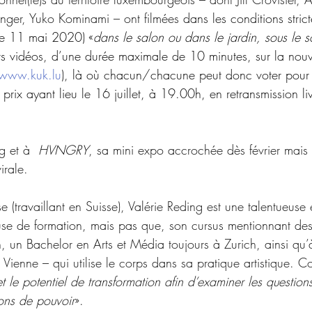
zinger, Yuko Kominami 
–
 ont filmées
 dans les conditions stric
le 11 mai 2020) «
dans le salon ou dans le jardin, sous le so
rs vidéos, d’une durée maximale de 10 minutes, sur la nouv
www.kuk.lu
), là où chacun/chacune peut donc voter pour 
s prix ayant lieu le 16 juillet, à 19.00h, en retransmission l
g et à  
HVNGRY
, sa mini expo accrochée dès février mais
irale.
e (travaillant en Suisse), Valérie Reding est une talentueuse 
se de formation, mais pas que, son cursus mentionnant des
h, un Bachelor en Arts et Média toujours à Zurich, ainsi qu’à
 Vienne 
–
 qui utilise le corps dans sa pratique artistique. C
t le potentiel de transformation afin d’examiner les question
ions de pouvoir
».