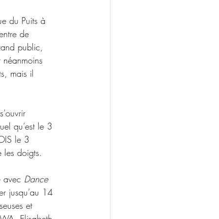
ue du Puits à 
entre de 
rand public, 
st néanmoins 
s, mais il 
’ouvrir 
el qu’est le 3 
OIS le 3 
 les doigts. 
e avec 
Dance 
ter jusqu’au 14 
seuses et 
 AWA, Elisabeth 