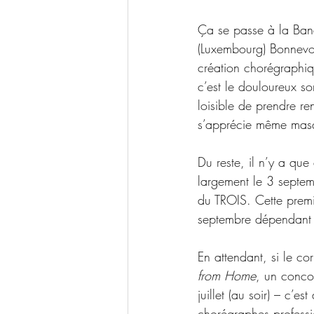
Ça se passe à la Bana
(Luxembourg) Bonnevoie
création chorégraphiq
c’est le douloureux so
loisible de prendre re
s’apprécie même masq
Du reste, il n’y a que
largement le 3 septem
du TROIS. Cette premi
septembre dépendant to
En attendant, si le cor
from Home
, un concou
juillet (au soir) 
– 
c’est 
chorégraphes professio