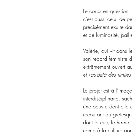
Le corps en question, 
c’est aussi celui de p
précisément exulte da
et de luminosité, pai
Valérie, qui vit dans l
son regard féministe d
extrêmement ouvert aux
et «
au-delà des limites
Le projet est à l’imag
interdisciplinaire, sa
une oeuvre dont elle 
recourant au grotesqu
dont 
le cuir, le harnai
camp à la culture pop