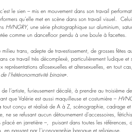
c’est le sien – mis en mouvement dans son travail performat
erformers qu’elle met en scène dans son travail visuel.  Celui
ns 
HVNGRY
, une série photographique sur aluminium, satu
lletée comme un dancefloor pendu à une boule à facettes. 
e milieu trans, adepte de travestissement, de grosses fêtes au
ans ce travail très décomplexé, particulièrement ludique et s
 représentations allosexuelles et altersexuelles, en tout cas,
 de l’hétéronormativité binaire
».
e de l’artiste, furieusement décalé, à prendre au troisième de
chant que Valérie est aussi maquilleuse et costumière – 
HVN
a tout conçu et réalisé de A à Z, scénographie, cadrage et 
e, ne se refusant aucun détournement d’accessoires, fétichi
s placé en jarretière 
–
,  puisant dans toutes les références, d
, en passant par l’iconographie baroque et religieuse.