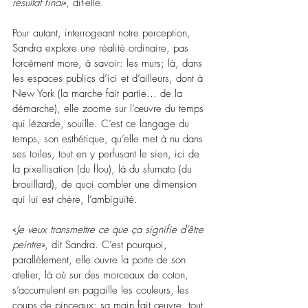
résultat final
», dit-elle. 
Pour autant, interrogeant notre perception, 
Sandra explore une réalité ordinaire, pas 
forcément more, à savoir: les murs; là, dans 
les espaces publics d’ici et d’ailleurs, dont à 
New York (la marche fait partie… de la 
démarche), elle zoome sur l’œuvre du temps 
qui lézarde, souille. C’est ce langage du 
temps, son esthétique, qu’elle met à nu dans 
ses toiles, tout en y perfusant le sien, ici de 
la pixellisation (du flou), là du sfumato (du 
brouillard), de quoi combler une dimension 
qui lui est chère, l’ambiguïté. 
«
Je veux transmettre ce que ça signifie d’être 
peintre
», dit Sandra. C’est pourquoi, 
parallèlement, elle ouvre la porte de son 
atelier, là où sur des morceaux de coton, 
s’accumulent en pagaille les couleurs, les 
coups de pinceaux: sa main fait œuvre, tout 