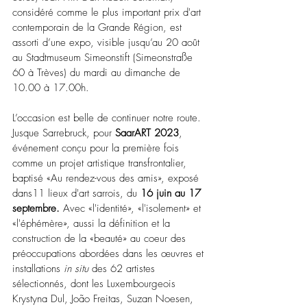
considéré comme le plus important prix d'art 
contemporain de la Grande Région, est 
assorti d’une expo, visible jusqu’au 20 août 
au Stadtmuseum Simeonstift
(Simeonstraße 
60 à Trèves) du mardi au dimanche de 
10.00 à 17.00h. 
L’occasion est belle de continuer notre route. 
Jusque Sarrebruck, pour 
SaarART 2023
, 
événement conçu pour la première fois 
comme un projet artistique transfrontalier, 
baptisé «Au rendez-vous des amis», exposé 
dans11 lieux d'art sarrois, du 
16 juin au 17 
septembre. 
Avec «l'identité», «l'isolement» et 
«l'éphémère», aussi la définition et la 
construction de la «beauté» au coeur des  
préoccupations abordées dans les œuvres et 
installations 
in situ
 des 62 artistes 
sélectionnés, dont les Luxembourgeois 
Krystyna Dul, João
Freitas,
Suzan Noesen, 