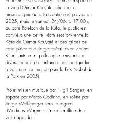
peaufiner 
L’enfant-soldat
, un projet inspiré de 
la vie d’Oumar Kouyaté, chanteur et 
musicien guinéen. La création est prévue en 
2025, mais le samedi 24/06, à 17.00h, 
au café Ratelach de la Kufa, le public est 
convié à une petite  «Jam session» entre la 
Kora de Oumar Kouyaté et des bribes de 
cette pièce que Serge coécrit avec Zarina 
Khan, auteure et philosophe œuvrant sur 
divers terrains de l’enfance meurtrie (qui lui 
a valu une nomination pour le Prix Nobel de 
la Paix en 2005). 
Projet mis en musique par Nigji Sanges, en 
espace par Marco Godinho, en scène par 
Serge Wolfsperger sous le regard 
d’Andreas Wagner – à cocher illico dans 
votre agenda !