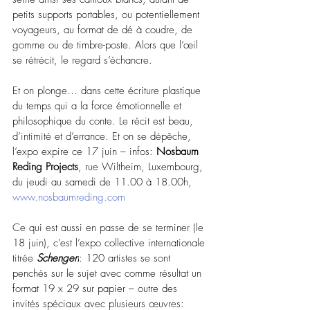
petits supports portables, ou potentiellement 
voyageurs, au format de dé à coudre, de 
gomme ou de timbre-poste. Alors que l’œil 
se rétrécit, le regard s’échancre. 
Et on plonge… dans cette écriture plastique 
du temps qui a la force émotionnelle et 
philosophique du conte. Le récit est beau, 
d’intimité et d’errance. Et on se dépêche, 
l’expo expire ce 17 juin – infos: 
Nosbaum 
Reding Projects
, rue Wiltheim, Luxembourg, 
du jeudi au samedi de 11.00 à 18.00h, 
www.nosbaumreding.com
Ce qui est aussi en passe de se terminer (le 
18 juin), c’est l’expo collective internationale 
titrée 
Schengen
: 120 artistes se sont 
penchés sur le sujet avec comme résultat un 
format 19 x 29 sur papier – outre des 
invités spéciaux avec plusieurs œuvres: 