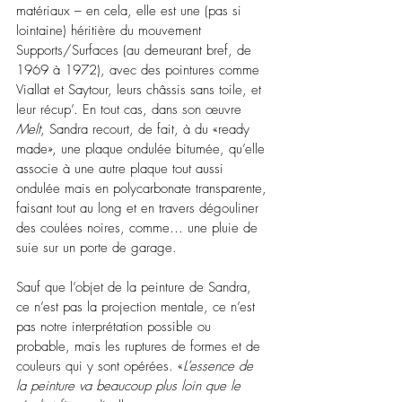
matériaux – en cela, elle est une (pas si 
lointaine) héritière du mouvement 
Supports/Surfaces (au demeurant bref, de 
1969 à 1972), avec des pointures comme 
Viallat et Saytour, leurs châssis sans toile, et 
leur récup’. En tout cas, dans son œuvre 
Melt
, Sandra recourt, de fait, à du «ready 
made», une plaque ondulée bitumée, qu’elle 
associe à une autre plaque tout aussi 
ondulée mais en polycarbonate transparente, 
faisant tout au long et en travers dégouliner 
des coulées noires, comme… une pluie de 
suie sur un porte de garage.
Sauf que l’objet de la peinture de Sandra, 
ce n’est pas la projection mentale, ce n’est 
pas notre interprétation possible ou 
probable, mais les ruptures de formes et de 
couleurs qui y sont opérées.
 «
L’essence de 
la peinture va beaucoup plus loin que le 