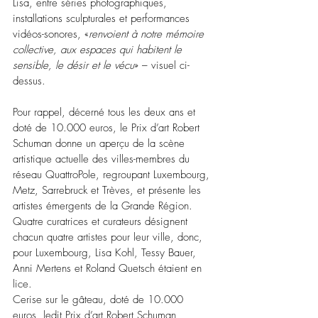
Lisa, entre séries photographiques, 
installations sculpturales et performances 
vidéos-sonores, «
renvoient à notre mémoire 
collective, aux espaces qui habitent le 
sensible, le désir et le vécu
» – visuel ci-
dessus.
Pour rappel, décerné tous les deux ans et 
doté de 10.000 euros, le Prix d’art Robert 
Schuman donne un aperçu de la scène 
artistique actuelle des villes-membres du 
réseau QuattroPole, regroupant Luxembourg, 
Metz, Sarrebruck et Trèves, et présente les 
artistes émergents de la Grande Région. 
Quatre curatrices et curateurs désignent 
chacun quatre artistes pour leur ville, donc, 
pour Luxembourg, Lisa Kohl, Tessy Bauer, 
Anni Mertens et Roland Quetsch étaient en 
lice.
Cerise sur le gâteau, doté de 10.000 
euros, ledit Prix d’art Robert Schuman, 