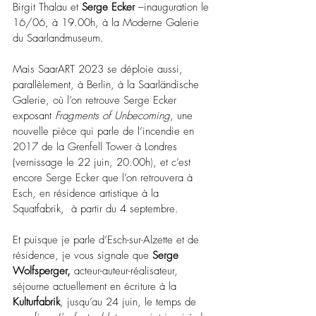
Birgit
Thalau et
 Serge Ecker
 –
inauguration le 
16/06, à 19.00h, à la Moderne Galerie 
du Saarlandmuseum. 
Mais SaarART 2023 se déploie aussi, 
parallèlement, à Berlin, 
à la
Saarländische 
Galerie, où l’
on retrouve Serge Ecker 
exposant
Fragments of Unbecoming
, une 
nouvelle pièce qui parle de l’incendie en 
2017 de la Grenfell Tower à Londres 
(vernissage le
22 juin, 20.00h
)
, et c’est 
encore Serge Ecker que l’on retrouvera à 
Esch, en résidence artistique à la 
Squatfabrik,  à partir du 4 septembre. 
Et puisque je parle d’Esch-sur-Alzette et de 
résidence, je vous signale que 
Serge 
Wolfsperger, 
acteur-auteur-réalisateur, 
séjourne actuellement en écriture à la 
Kulturfabrik
, jusqu’au 24 juin, le temps de 