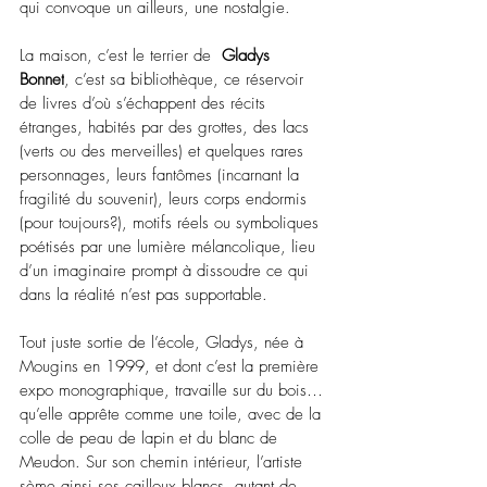
qui convoque un ailleurs, une nostalgie. 
La maison, c’est le terrier de  
Gladys 
Bonnet
, c’est sa bibliothèque, ce réservoir 
de livres d’où s’échappent des récits 
étranges, habités par des grottes, des lacs 
(verts ou des merveilles) et quelques rares 
personnages, leurs fantômes (incarnant la 
fragilité du souvenir), leurs corps endormis 
(pour toujours?), motifs réels ou symboliques 
poétisés par une lumière mélancolique, lieu 
d’un imaginaire prompt à dissoudre ce qui 
dans la réalité n’est pas supportable.
Tout juste sortie de l’école, Gladys, née à 
Mougins en 1999, et dont c’est la première 
expo monographique, travaille sur du bois… 
qu’elle apprête comme une toile, avec de la 
colle de peau de lapin et du blanc de 
Meudon. Sur son chemin intérieur, l’artiste 
sème ainsi ses cailloux blancs, autant de 