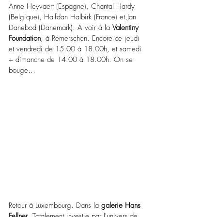
Anne Heyvaert (Espagne), Chantal Hardy 
(Belgique), Halfdan Halbirk (France) et Jan 
Danebod (Danemark). A voir à la 
Valentiny 
Foundation
, à Remerschen. Encore ce jeudi 
et vendredi de 15.00 à 18.00h, et samedi 
+ dimanche de 14.00 à 18.00h. On se 
bouge… 
Retour à Luxembourg. Dans la 
galerie Hans 
Fellner
. Totalement investie par l'univers de 