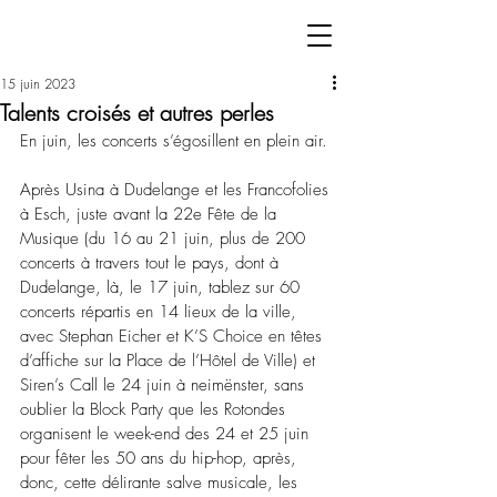
15 juin 2023
Talents croisés et autres perles
En juin, les concerts s’égosillent en plein air.
Après Usina à Dudelange et les Francofolies 
à Esch, juste avant la 22e Fête de la 
Musique (du 16 au 21 juin, plus de 200 
concerts à travers tout le pays, dont à 
Dudelange, là, le 17 juin, tablez sur 60 
concerts répartis en 14 lieux de la ville, 
avec Stephan Eicher et K’S Choice en têtes 
d’affiche sur la Place de l’Hôtel de Ville) et 
Siren’s Call le 24 juin à neimënster, sans 
oublier la Block Party que les Rotondes 
organisent le week-end des 24 et 25 juin 
pour fêter les 50 ans du hip-hop, après, 
donc, cette délirante salve musicale, les 