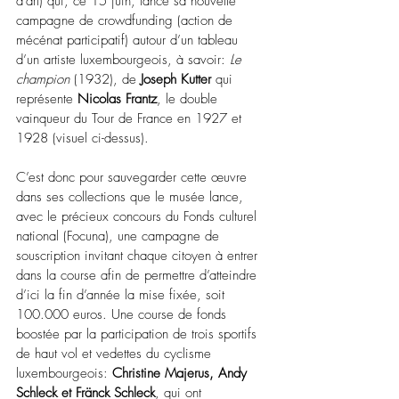
d’art) qui, ce 15 juin, lance sa nouvelle 
campagne de crowdfunding (action de 
mécénat participatif) autour d’un tableau 
d’un artiste luxembourgeois, à savoir: 
Le 
champion
 (1932), de 
Joseph Kutter
 qui 
représente 
Nicolas Frantz
, le double 
vainqueur du Tour de France en 1927 et 
1928 (visuel ci-dessus). 
C’est donc pour sauvegarder cette œuvre 
dans ses collections que le musée lance, 
avec le précieux concours du Fonds culturel 
national (Focuna), une campagne de 
souscription invitant chaque citoyen à entrer 
dans la course afin de permettre d’atteindre 
d’ici la fin d’année la mise fixée, soit 
100.000 euros. Une course de fonds 
boostée par la participation de trois sportifs 
de haut vol et vedettes du cyclisme 
luxembourgeois: 
Christine Majerus, Andy 
Schleck et Fränck Schleck
, qui ont 