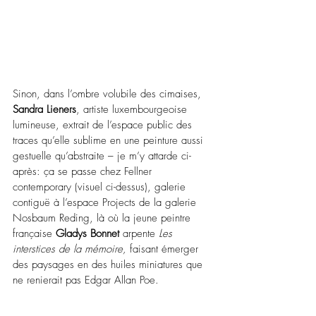
Sinon, dans l’ombre volubile des cimaises, 
Sandra Lieners
, artiste luxembourgeoise 
lumineuse, extrait de l’espace public des 
traces qu’elle sublime en une peinture aussi 
gestuelle qu’abstraite – je m’y attarde ci-
après: ça se passe chez Fellner 
contemporary (visuel ci-dessus), galerie 
contiguë à l’espace Projects de la galerie 
Nosbaum Reding, là où la jeune peintre 
française 
Gladys Bonnet
 arpente 
Les 
interstices de la mémoire,
 faisant émerger 
des paysages en des huiles miniatures que 
ne renierait pas Edgar Allan Poe.