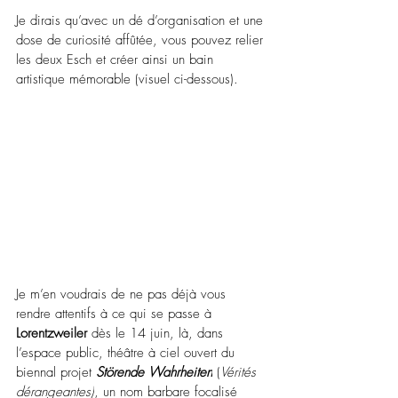
Je dirais qu’avec un dé d’organisation et une 
dose de curiosité affûtée, vous pouvez relier 
les deux Esch et créer ainsi un bain 
artistique mémorable (visuel ci-dessous).
Je m’en voudrais de ne pas déjà vous 
rendre attentifs à ce qui se passe à 
Lorentzweiler
 dès le 14 juin, là, dans 
l’espace public, théâtre à ciel ouvert 
du 
biennal projet 
Störende Wahrheiten
 (
Vérités 
dérangeantes)
, un nom barbare focalisé 