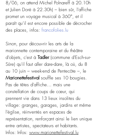
8/06, on attend Michel Polnareff à 20.10h 
et Julien Doré à 22.30h) – bien sûr, l’affiche 
promet un voyage musical à 360°, et il 
paraît qu’il est encore possible de décrocher 
des places, infos: 
francofolies.lu
Sinon, pour découvrir les arts de la 
marionnette contemporaine et du théâtre 
d’objets, c'est à 
Tadler
 (commune d'Esch-sur-
Sûre) qu'il faut aller dare-dare, là où, du 8 
au 10 juin – week-end de Pentecôte –, le 
Marionettefestival
 souffle ses 10 bougies. 
Pas de têtes d’affiche… mais une 
constellation de coups de cœur, qui 
prennent vie dans 13 lieux insolites du 
village: granges, garages, jardins et même 
l’église, réinventés en espaces de 
représentation, renforçant ainsi le lien unique 
entre artistes, spectateurs et habitants. 
Infos:
Infos: 
www.marionettefestival.lu