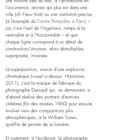
une histoire liée au réel, à l’architecture en 
l’occurrence, ancrée qui plus est dans une 
ville (cfr New York) ou une institution précise 
(à l’exemple du 
Centre Pompidou à Paris)
 – 
ça, c’est l’oeil de l’ingénieur, rompu à la 
verticalité et à l’horizontalité 
–
 et que 
chaque ligne correspond à un détail de 
construction/structure, alors démultipliée, 
superposée, inversée.
La superposition, source d’une explosion 
chromatique (visuel ci-dessus: 
Harmonie
, 
2011), c’est la marque de fabrique du 
photographe Dassault qui, au demeurant, a 
d’abord réalisé des portraits d’actrices 
célèbres (fin des années 1960) pour ensuite 
évoluer vers des compositions plus 
atmosphériques, à la William Turner, 
qualifié de peintre de la lumière.
Et justement, à l’évidence, le photographe 