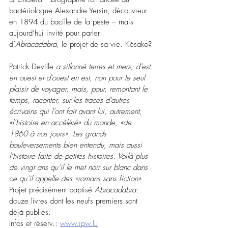
bactériologue Alexandre Yersin, d
écouvreur 
en 1894 du bacille de la peste 
–
 mais 
aujourd’hui invité pour parler 
d’
Abracadabra
, le projet de sa vie. Késako?
Patrick Deville 
a sillonné terres et mers, d’est 
en ouest et d’ouest en est, non pour le seul 
plaisir de voyager, mais, pour, remontant le 
temps, raconter, sur les traces d’autres 
écrivains qui l’ont fait avant lui, autrement, 
«l’histoire en accéléré» du monde, «de 
1860 à nos jours». Les grands 
bouleversements bien entendu, mais aussi 
l’histoire faite de petites histoires. Voilà plus 
de vingt ans qu’il le met noir sur blanc dans 
ce qu’il appelle des «romans sans fiction». 
Projet précisément baptisé 
Abracadabra:
douze livres dont les neufs premiers sont 
déjà publiés.
Infos et réserv.: 
www.ipw.lu