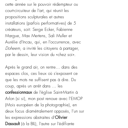
cette année sur le pouvoir rédempteur ou 
court-circuiteur de l’art, qui réunit les 
propositions sculpturales et autres 
installations (parfois performatives) de 5 
créateurs, soit: Serge Ecker, Fabienne 
Margue, Max Mertens, Sali Muller et 
Aurélie d’Incau, qui, en l’occurrence, avec 
Doheem
, a invité les citoyens à partager, 
par le dessin, leur vision du «chez soi».
Après le grand air, on rentre… dans des 
espaces clos, ces lieux où s’exposent ce 
que les mots ne suffisent pas à dire. Du 
coup, après un arrêt dans … les 
confessionnaux
 de l’église Saint-Martin à 
Arlon (si si), mon post renoue avec l’EMOP 
(Mois européen de la photographie), en 
deux focus diamétralement opposés, l’un sur 
les expressions abstraites d’
Olivier 
Dassault
 (à la BIL), l’autre sur l’édifiante 