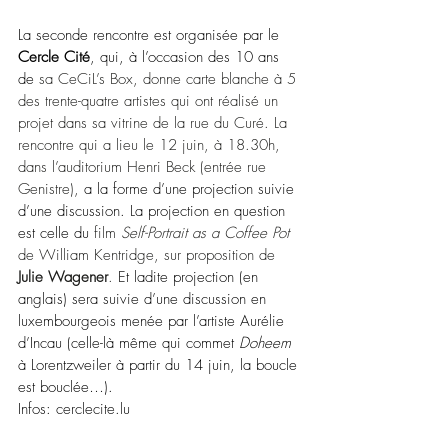
La seconde rencontre est organisée par le 
Cercle Cité
, qui, à l’occasion des 10 ans 
de 
sa CeCiL’s Box, donne carte blanche à 5 
des
trente-quatre artistes qui ont réalisé un 
projet dans sa vitrine de la rue du Curé. La 
rencontre qui a lieu le 12 juin, à 18.30h, 
dans l’auditorium Henri Beck (entrée rue 
Genistre), 
a la forme d’une projection suivie 
d’une discussion. La projection en question 
est celle du 
film 
Self-Portrait as a Coffee Pot 
de William Kentridge, sur proposition de 
Julie Wagener
.
 Et ladite projection (en 
anglais) sera suivie d’une discussion en 
luxembourgeois menée par l’artiste Aurélie 
d’Incau (celle-là même qui commet 
Doheem
à Lorentzweiler à partir du 14 juin, la boucle 
est bouclée…).
Infos: 
cerclecite.lu