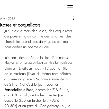
6 juin 2025
Roses et coquelicots
Juin, c’est le mois des roses, des coquelicots 
qui poussent gros comme des pivoines, des 
hirondelles aux allures de virgules comme 
pour dédier un poème au ciel.
Juin sent l’échappée belle, les déjeuners sur 
l’herbe et la liesse collective des festivals de 
plein air. D’ailleurs, c’est J-12 pour la Fête 
de la musique (l’asbl du même nom célèbre 
à Luxembourg son 25e anniversaire du 13 
au 21 juin) et c’est le jour J pour les 
Francofolies d’Esch
, encore les 7 & 8 juin, 
à la Kulturfabrik, au Escher Theater (qui 
accueille Stephan Escher le 7/06 à 
20.30h) et au parc du Gaalgebierg (où, le 