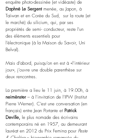
enquête photo-dessinée (et vidéaste) de 
Daphné Le Sergent
 menée, au Japon, à 
Taïwan et en Corée du Sud,  sur la route (et 
le marché) du silicium, qui, par ses 
propriétés de semi- conducteur,
reste l'un 
des éléments essentiels pour 
l’électronique (à la Maison du Savoir, Uni 
Belval). 
Mais d’abord, puisqu’on en est à «l’intérieur 
jour», j’ouvre une double parenthèse sur 
deux rencontres.
La première a lieu le 11 juin, à 19.00h, à 
neimënster
 – à l’invitation de l’IPW (Institut 
Pierre Werner). C’est une conversation (en 
français) entre Jean Portante et 
Patrick 
Deville, 
le plus nomade des écrivains 
contemporains né en 1957, au demeurant 
lauréat en 2012 du Prix Femina pour 
Peste 
& Choléra 
– biographie romancée du 