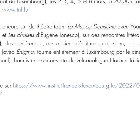
nal du Luxembourg), les 2,3, 4, 5 et 8 mars, à 20.00h, ai
 
www.tnl.lu
 encore sur du théâtre (dont 
La Musica Deuxième
 avec Yoa
, et 
Les chaises
 d’Eugène Ionesco), sur des rencontres littéra
t), des conférences, des ateliers d’écriture ou de slam, des c
é (avec 
Enigma
, tourné entièrement à Luxembourg par le ciné
ibeuf), hormis une découverte du vulcanologue Haroun Tazief
ic sur 
https://www.institut-francais-luxembourg.lu/2022/
/