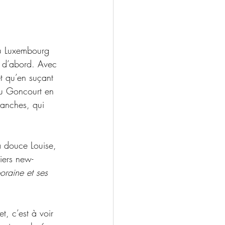
du Luxembourg 
e d’abord. Avec 
t qu’en suçant 
du Goncourt en 
lanches, qui 
a douce Louise, 
iers new-
oraine et ses 
, c’est à voir 