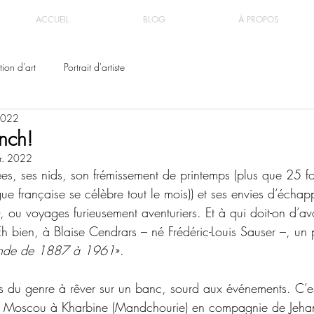
ACCUEIL
BLOG
À PROPOS
ion d'art
Portrait d'artiste
 2022
nch!
vr. 2022
es, ses nids, son frémissement de printemps (plus que 25 foi
ue française se célèbre tout le mois)) et ses envies d’échap
, ou voyages furieusement aventuriers. Et à qui doit-on d’avo
Eh bien, à Blaise Cendrars – né Frédéric-Louis Sauser –, un
monde de 1887 à 1961
».
as du genre à rêver sur un banc, sourd aux événements. C’e
 de Moscou à Kharbine (Mandchourie) en compagnie de Jeha