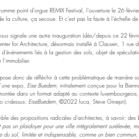
omme point d’orgue REMIX Festival, l’ouverture le 26 févri
 la culture, ça secoue. Et c’est pas la faute à l’échelle de
vous signale une autre inauguration (dès/depuis ce 22 févrie
ter for Architecture, désormais installé à Clausen, 1 rue d
 d’événements liés à la gestion des sols, objet de spéculati
 l’immobilier.
se donc de réfléchir à cette problématique de manière ou
d’une expo, 
Eise Buedem
, initialement conçue pour la Bienn
montée dans un format adapté au contexte luxembourgeois, 
o ci-dessus: 
EiseBuedem
, ©2022 luca, Steve Ginepri).
ble des propositions radicales d’architectes, à savoir: des 
t pas un plaidoyer pour une ville intégralement surélevée, m
ce du sol, limitée et indispensable, comme un bien commun