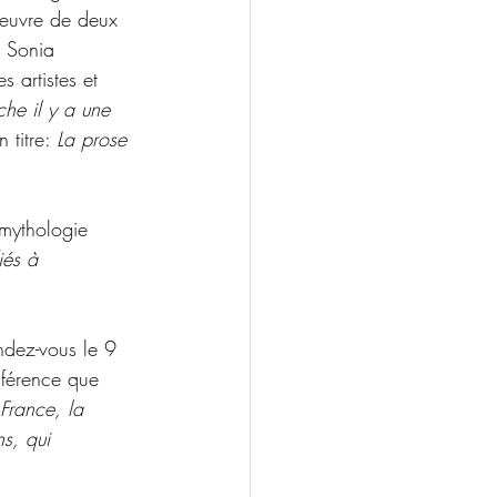
œuvre de deux 
e Sonia 
 artistes et 
he il y a une 
 titre: 
La prose 
 mythologie 
iés à 
ndez-vous le 9 
nférence que 
France, la 
ns, qui 