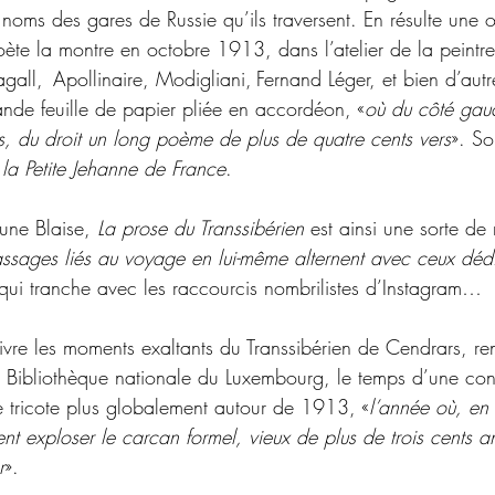
 noms des gares de Russie qu’ils traversent. En résulte 
une 
oète la montre en octobre 1913, dans l’atelier de la peintr
ll, Apollinaire, Modigliani, Fernand Léger, et bien d’autres
ande feuille de papier pliée en accordéon, «
où du côté gauc
, du droit un long poème de plus de quatre cents vers
». Son
 la Petite Jehanne de France
. 
une Blaise, 
La prose du Transsibérien
est ainsi une sorte de
assages liés au voyage en lui-même alternent avec ceux déd
 qui tranche avec les raccourcis nombrilistes d’Instagram…
vivre les moments exaltants du Transsibérien de Cendrars, re
a Bibliothèque nationale du Luxembourg, le temps d’une co
te tricote plus globalement autour de 1913, «
l’année où, en 
ment exploser le carcan formel, vieux de plus de trois cents a
r
».