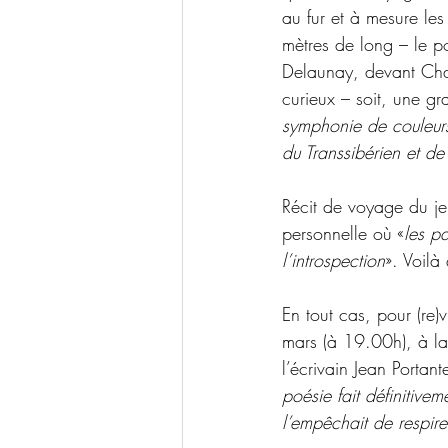
au fur et à mesure les
mètres de long – le p
Delaunay, devant Chaga
curieux – soit, une gr
symphonie de couleurs
du Transsibérien et de
Récit de voyage du je
personnelle
où «
les p
l’introspection
». Voilà
En tout cas, pour (re)
mars 
(à 19.00h), à l
l’écrivain Jean Portan
poésie fait définitive
l’empêchait de respire