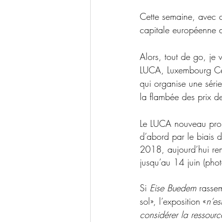
Cette semaine, avec c
capitale européenne de
Alors, tout de go, je 
LUCA,
Luxembourg Cen
qui organise une série
la flambée des prix de
Le LUCA nouveau propo
d’abord par le biais 
2018, aujourd’hui re
jusqu’au
14 juin (phot
Si 
Eise Buedem
rassem
sol», l’exposition «
n’es
considérer la ressour