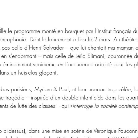
lle le programme monté en bouquet par l'Institut français 
ancophonie. Dont le lancement a lieu le 2 mars. Au théâtr
 pas celle d’Henri Salvador
 – que lui chantait ma maman e
t en s’endormant – mais celle de 
Leïla Slimani, couronnée 
n
 éminemment venimeux
, en l’occurrence adapté pour les p
ans un huis-clos glaçant. 
bos parisiens, Myriam & Paul, et leur nounou trop zélée, l
ne tragédie 
– 
inspirée d’un double infanticide dans les quart
ents de lutte des classes 
–
 qui «
interroge la société contemp
o ci-dessus), dans une mise en scène de Véronique Fauconnet