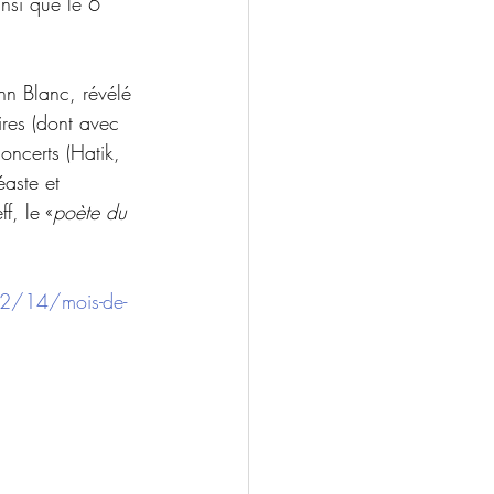
nsi que le 6 
nn Blanc, révélé 
ires (dont avec 
oncerts (Hatik, 
aste et 
f, le «
poète du 
02/14/mois-de-