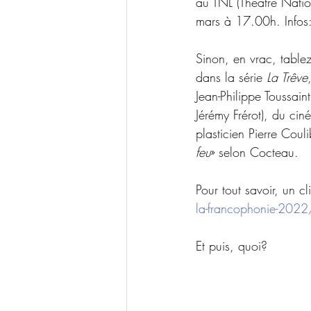
au TNL (Théâtre Natio
mars à 17.00h. Infos:
Sinon, en vrac, tablez
dans la série 
La Trêve
Jean-Philippe Toussain
Jérémy Frérot), du cin
plasticien Pierre Coul
feu
» selon Cocteau.
Pour tout savoir, un cl
la-francophonie-2022
Et puis, quoi?