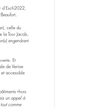
er d’Esch2022, 
 Beaufort.
r), celle du 
e la Tour Jacob, 
on(s) engendrant 
verte. Et 
ale de Venise 
et accessible 
bâtiments «hors 
ais un appel à 
, tout comme 