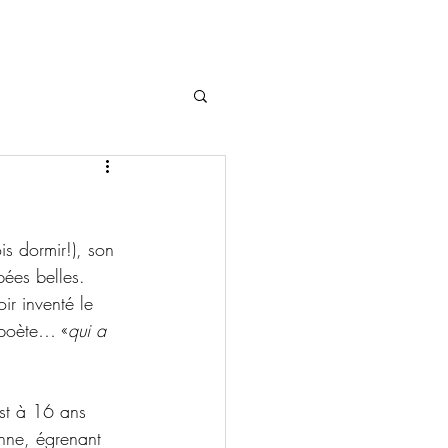
s dormir!), son 
pées belles. 
ir inventé le 
 poète… «
qui a 
st à 16 ans 
nne, égrenant 