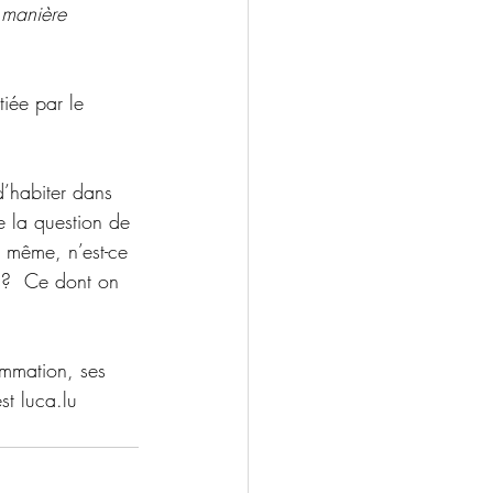
 manière 
tiée par le 
d’habiter dans 
e la question de 
 même, n’est-ce 
s?  Ce dont on 
ammation, ses 
st luca.lu