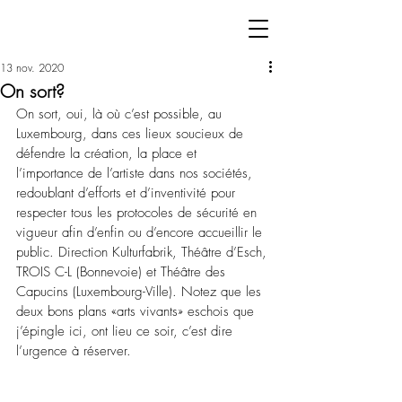
13 nov. 2020
On sort?
On sort, oui, là où c’est possible, au 
Luxembourg, dans ces lieux soucieux de 
défendre la création, la place et 
l’importance de l’artiste dans nos sociétés, 
redoublant d’efforts et d’inventivité pour 
respecter tous les protocoles de sécurité en 
vigueur afin d’enfin ou d’encore accueillir le 
public. Direction Kulturfabrik, Théâtre d’Esch, 
TROIS C-L (Bonnevoie) et Théâtre des 
Capucins (Luxembourg-Ville). Notez que les 
deux bons plans «arts vivants» eschois que 
j’épingle ici, ont lieu ce soir, c’est dire 
l’urgence à réserver. 