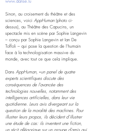
www.danse.lu
Sinon, au croisement du théâtre et des 
sciences, voici 
AppHuman
 (photo ci-
dessus), au Théâtre des Capucins, un 
spectacle mis en scène par Sophie Langevin 
– conçu par Sophie Langevin et Ian De 
Toffoli – qui pose la question de l’humain 
face à la technologisation massive du 
monde, avec tout ce que cela implique.
Dans 
AppHuman
, «
un panel de quatre 
experts scientifiques discute des 
conséquences de l’avancée des 
technologies nouvelles, notamment des 
intelligences artificielles, dans leur vie 
quotidienne. Leurs avis divergeant sur la 
question de la moralité des machines. Pour 
illustrer leurs propos, ils décident d’illustrer 
une étude de cas: ils inventent une fiction, 
un récit allégorique sur un groupe d’amis qui 