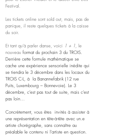
Festival. 
Les tickets online sont sold out, mais, pas de 
panique, il reste quelques tickets à la caisse 
du soir. 
Et tant qu’à parler danse, voici 
1 + 1
, le 
nouveau 
format du prochain 3 du TROIS. 
Derrière cette formule mathématique se 
cache une expérience sensorielle inédite qui 
se tiendra le 3 décembre dans les locaux du 
TROIS C-L, à  la Banannefabrik (12 rue 
Puits, Luxembourg – Bonnevoie). Le 3 
décembre, c’est pas tout de suite, mais c’est 
pas loin… 
Concrètement, vous êtes  invités à assister à 
une représentation en tête-à-tête avec un.e 
artiste chorégraphe, sans connaître au 
préalable le contenu ni l’artiste en question. 