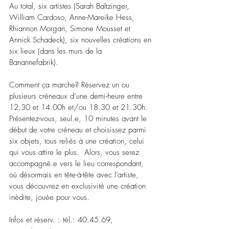
Au total, six artistes (Sarah Baltzinger, 
William Cardoso, Anne-Mareike Hess, 
Rhiannon Morgan, Simone Mousset et 
Annick Schadeck), six nouvelles créations en 
six lieux (dans les murs de la 
Banannefabrik).  
Comment ça marche? Réservez un ou 
plusieurs créneaux d’une demi-heure entre 
12.30 et 14.00h et/ou 18.30 et 21.30h. 
Présentez-vous, seul.e, 10 minutes avant le 
début de votre créneau et choisissez parmi 
six objets, tous reliés à une création, celui 
qui vous attire le plus.  Alors, vous serez 
accompagné.e vers le lieu correspondant, 
où désormais en tête-à-tête avec l’artiste, 
vous découvrez en exclusivité une création 
inédite, jouée pour vous.
Infos et réserv. : tél.: 40.45.69, 