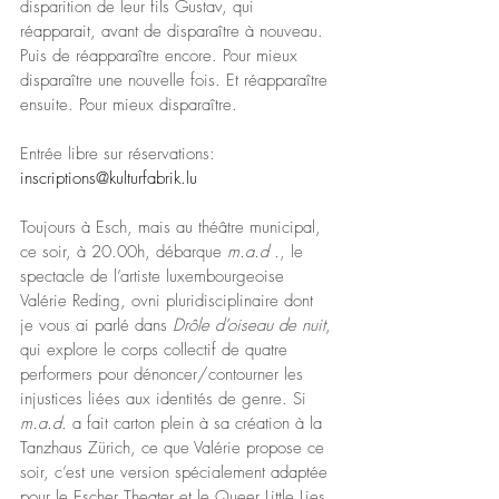
disparition de leur fils Gustav, qui 
réapparait, avant de disparaître à nouveau. 
Puis de réapparaître encore. Pour mieux 
disparaître une nouvelle fois. Et réapparaître 
ensuite. Pour mieux disparaître. 
Entrée libre sur réservations: 
inscriptions@kulturfabrik.lu 
Toujours à Esch, mais au théâtre municipal, 
ce soir, à 20.00h, débarque 
m.a.d .
, le 
spectacle de l’artiste luxembourgeoise 
Valérie Reding, ovni pluridisciplinaire dont 
je vous ai parlé dans 
Drôle d’oiseau de nuit
, 
qui explore le corps collectif de quatre 
performers pour dénoncer/contourner les 
injustices liées aux identités de genre. Si 
m.a.d.
 a fait carton plein à sa création à la 
Tanzhaus Zürich, ce que Valérie propose ce 
soir, c’est une version spécialement adaptée 
pour le Escher Theater et le Queer Little Lies 