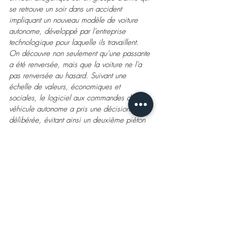
se retrouve un soir dans un accident 
impliquant un nouveau modèle de voiture 
autonome, développé par l’entreprise 
technologique pour laquelle ils travaillent. 
On découvre non seulement qu’une passante 
a été renversée, mais que la voiture ne l’a 
pas renversée au hasard. Suivant une 
échelle de valeurs, économiques et 
sociales, le logiciel aux commandes du 
véhicule autonome a pris une décision 
délibérée, évitant ainsi un deuxième piéton 
de l’autre côté de la rue
».
Avec Garance Clavel, Denis Jousselin, 
Renelde Pierlot, Luc Schiltz et Pitt Simon 
(photo: c) Bohumil Kostohryz). 
Attention, les dates des représentations ont 
changé. La première initialement prévue le 
12/11 a été reportée au 16/11 (20.00h), 