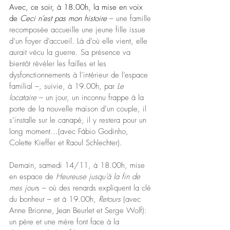
Avec, ce soir, à 18.00h, la mise en voix 
de 
Ceci n’est pas mon histoire
 – une famille 
recomposée accueille une jeune fille issue 
d’un foyer d’accueil. Là d’où elle vient, elle 
aurait vécu la guerre. Sa présence va 
bientôt révéler les failles et les 
dysfonctionnements à l’intérieur de l’espace 
familial –, suivie, à 19.00h, par 
Le 
locataire
 – un jour, un inconnu frappe à la 
porte de la nouvelle maison d’un couple, il 
s’installe sur le canapé, il y restera pour un 
long moment…(avec Fábio Godinho, 
Colette Kieffer et Raoul Schlechter). 
Demain, samedi 14/11, à 18.00h, mise 
en espace de 
Heureuse jusqu’à la fin de 
mes jour
s – où des renards expliquent la clé 
du bonheur – et à 19.00h, 
Retours
 (avec 
Anne Brionne, Jean Beurlet et Serge Wolf): 
un père et une mère font face à la 