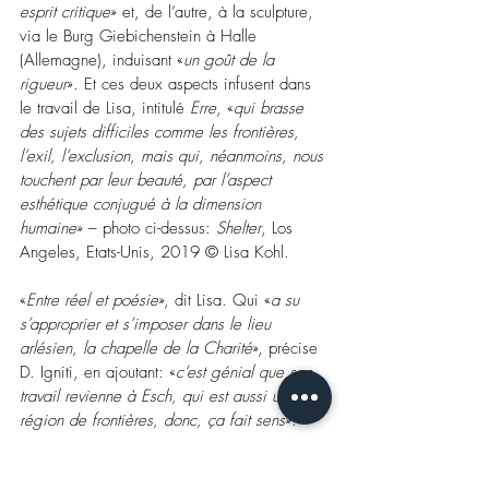
esprit critique
» et, de l’autre, à la sculpture, 
via le Burg Giebichenstein à Halle 
(Allemagne), induisant «
un goût de la 
rigueur
». Et ces deux aspects infusent dans 
le travail de Lisa, intitulé 
Erre
, «
qui brasse 
des sujets difficiles comme les frontières, 
l’exil, l’exclusion, mais qui, néanmoins, nous 
touchent par leur beauté, par l’aspect 
esthétique conjugué à la dimension 
humaine
» – photo ci-dessus: 
Shelter
, Los 
Angeles, Etats-Unis, 2019 © Lisa Kohl.
«
Entre réel et poésie
», dit Lisa. Qui «
a su 
s’approprier et s’imposer dans le lieu 
arlésien, la chapelle de la Charité
», précise 
D. Igniti, en ajoutant: «
c’est génial que son 
travail revienne à Esch, qui est aussi une 
région de frontières, donc, ça fait sens
».
On entend déjà les cigales…