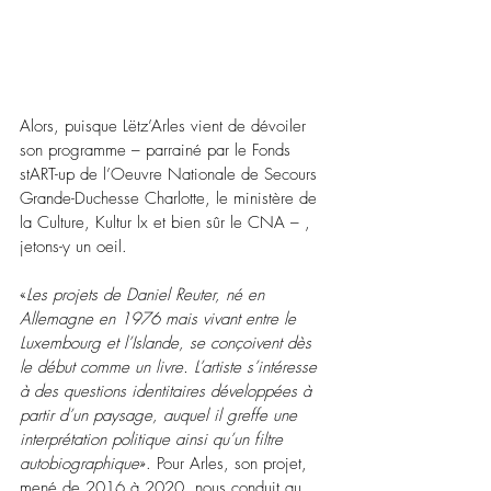
Alors, puisque Lëtz’Arles vient de dévoiler 
son programme – parrainé par le Fonds 
stART-up de l’Oeuvre Nationale de Secours 
Grande-Duchesse Charlotte, le ministère de 
la Culture, Kultur lx et bien sûr le CNA – , 
jetons-y un oeil.
«
Les projets de Daniel Reuter, né en 
Allemagne en 1976 mais vivant entre le 
Luxembourg et l’Islande, se conçoivent dès 
le début comme un livre. L’artiste s’intéresse 
à des questions identitaires développées à 
partir d’un paysage, auquel il greffe une 
interprétation politique ainsi qu’un filtre 
autobiographique
». Pour Arles, son projet, 
mené de 2016 à 2020, nous conduit au 