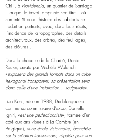
Chili, à 
Providencia
, un quartier de Santiago 
– auquel le travail emprunte son titre – où 
son intérêt pour l’histoire des habitants se 
traduit en portraits, avec, dans leurs récits, 
l’incidence de la topographie, des détails 
architecturaux, des arbres, des feuillages, 
des clôtures… 
Dans la chapelle de la Charité, Daniel 
Reuter, curaté par Michèle Walerich, 
«
exposera des grands formats dans un cube 
hexagonal transparent, sa présentation sera 
donc celle d’une installation… sculpturale
».
Lisa Kohl, née en 1988, Dudelangeoise 
comme sa commissaire d’expo, Danielle 
Igniti, «
est une perfectionniste
», formée d’un 
côté aux arts visuels à La Cambre (en 
Belgique), «
une école visionnaire, branchée 
sur la création transversale, réputée pour son 