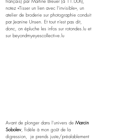
français) par Martine Breuer (à 11.00h), 
notez «Tisser un lien avec l’invisible», un 
atelier de broderie sur photographie conduit 
par Jeanine Unsen. Et tout n’est pas dit, 
donc, on épluche les infos sur 
rotondes.lu
 et 
sur 
beyondmyeyescollective.lu
Avant de plonger dans l’univers de 
Marcin 
Sobolev
, fidèle à mon goût de la 
digression,  je prends juste/préalablement 