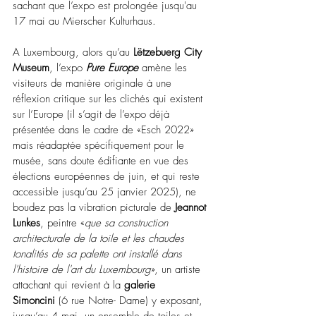
sachant que l’expo est prolongée jusqu'au 
17 mai au Mierscher Kulturhaus. 
A Luxembourg, alors qu’au 
Lëtzebuerg City 
Museum
, l’expo 
Pure Europe
 amène les 
visiteurs de manière originale à une 
réflexion critique sur les clichés qui existent 
sur l’Europe (il s’agit de l’expo déjà 
présentée dans le cadre de «Esch 2022» 
mais réadaptée spécifiquement pour le 
musée, sans doute édifiante en vue des 
élections européennes de juin, et qui reste 
accessible jusqu’au 25 janvier 2025), 
ne 
boudez pas la vibration picturale de 
Jeannot 
Lunkes
, peintre «
que sa construction 
architecturale de la toile et les chaudes 
tonalités de sa palette ont installé dans 
l'histoire de l'art du Luxembourg
», un artiste 
attachant qui revient à la 
galerie 
Simoncini
 (6 rue Notre- Dame) y exposant, 