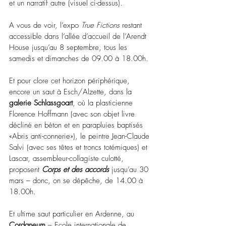
et un narratif autre (visuel ci-dessus).
A vous de voir, l’expo 
True Fictions
 restant 
accessible dans l’allée d’accueil de l’Arendt 
House jusqu’au 8 septembre, tous les 
samedis et dimanches de 09.00 à 18.00h.
Et pour clore cet horizon périphérique, 
encore un saut à Esch/Alzette, dans la 
galerie Schlassgoart
, où la plasticienne 
Florence Hoffmann (avec son objet livre 
décliné en béton et en parapluies baptisés 
«Abris anti-connerie»), le peintre Jean-Claude 
Salvi (avec ses têtes et troncs totémiques) et 
Lascar, assembleur-collagiste culotté, 
proposent 
Corps et des accords
 jusqu’au 
30 
mars – donc, on se dépêche, de 14.00 à 
18.00h.  
Et ultime saut particulier en Ardenne, au 
Cordaneum
 – Ecole internationale de 