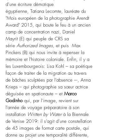
d’une écriture démotique 
égyptienne,
Tatiana Lecomte, l
auréate du 
"Mois européen de la photographie Arendt 
Award" 2015
, qui boute le feu à un ancien 
camp de concentration nazi, Daniel 
Mayrit
(E) qui peuple de CRS sa 
série
Authorized Images, 
et puis  Max 
Pinckers (B) qui nous invite à repenser la 
mémoire et l'histoire coloniale. Enfin, il y a 
les Luxembourgeois: Lisa Kohl – sa poétique 
façon de traiter de la migration au travers 
de bâches sculptées par l’absence –-, Anna 
Krieps – qui photographie sa sœur actrice 
déguisée en spationaute – et 
Marco 
Godinho 
qui, par l’image, revient sur 
l’année de voyage préparatoire à son 
installation 
Written by Water 
à la Biennale 
de Venise 2019: il s’agit d’une constellation 
de 45 images de format carte postale, qui 
donne au projet une temporalité différente, 