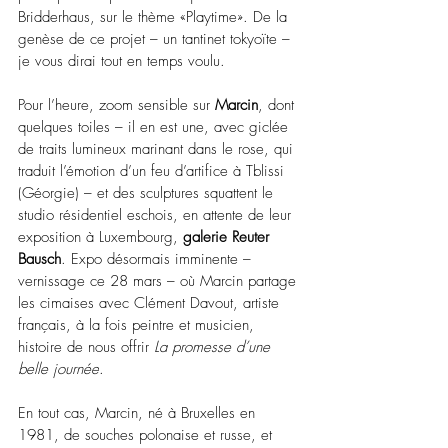
Bridderhaus, sur le thème «Playtime». De la 
genèse de ce projet – un tantinet tokyoïte – 
je vous dirai tout en temps voulu.
Pour l’heure, zoom sensible sur 
Marcin
, dont 
quelques toiles – il en est une, avec giclée 
de traits lumineux marinant dans le rose, qui 
traduit l’émotion d’un feu d’artifice à Tblissi 
(Géorgie) – et des sculptures squattent le 
studio résidentiel eschois, en attente de leur 
exposition à Luxembourg, 
galerie Reuter 
Bausch
. Expo désormais imminente – 
vernissage ce 28 mars – où Marcin partage 
les cimaises avec Clément Davout, artiste 
français, à la fois peintre et musicien, 
histoire de nous offrir 
La promesse d’une 
belle journée
.
En tout cas, Marcin, né à Bruxelles en 
1981, de souches polonaise et russe, et 