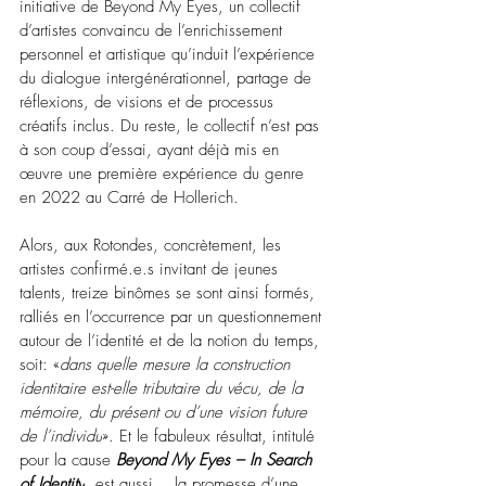
initiative de Beyond My Eyes, un collectif 
d’artistes convaincu de l’enrichissement 
personnel et artistique qu’induit l’expérience 
du dialogue intergénérationnel, partage de 
réflexions, de visions et de processus 
créatifs inclus. Du reste, le collectif n’est pas 
à son coup d’essai, ayant déjà mis en 
œuvre une première expérience du genre 
en 2022 au Carré de Hollerich.
Alors, aux Rotondes, concrètement, les 
artistes confirmé.e.s invitant de jeunes 
talents, treize binômes se sont ainsi formés, 
ralliés en l’occurrence par un questionnement 
autour de l’identité et de la notion du temps, 
soit: «
dans quelle mesure la construction 
identitaire est-elle tributaire du vécu, de la 
mémoire, du présent ou d’une vision future 
de l’individu
». Et le fabuleux résultat, intitulé 
pour la cause 
Beyond My Eyes – In Search 
of Identity
, est aussi… la promesse d’une 