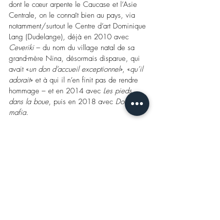
dont le cœur arpente le Caucase et l’Asie 
Centrale, on le connaît bien au pays, via 
notamment/surtout le Centre d’art Dominique 
Lang (Dudelange), déjà en 2010 avec
Ceveriki
– 
du nom du village natal de sa 
grand-mère Nina, désormais disparue, qui 
avait «
un don d’accueil exceptionnel
», «
qu’il 
adorait
» et à qui il n’en finit pas de rendre 
hommage 
– 
et en 2014 avec 
Les pieds 
dans la boue
, puis en 2018 avec 
Double 
mafia
.
De long en large du décor peint, des 
repères formels, le chat, des herbes folles 
(celles-là que sa grand-mère trouvait toujours 
fabuleuses), des arbres, des maisons, des 
motifs traditionnels symboliques caucasiens, 
des tons lavés dans le pastel, de la neige 
surtout – «
univers indéfini où il y a plus à 
rêver
» 
–
 et puis, pour conduire au décor, un 