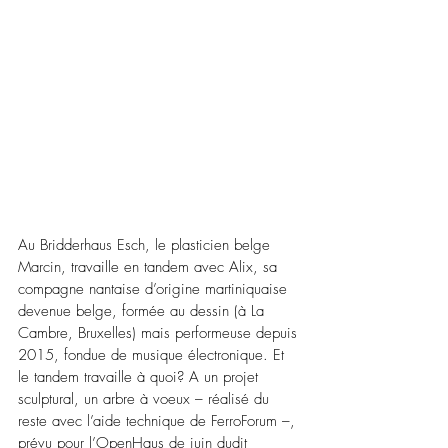
Au Bridderhaus Esch, le plasticien belge 
Marcin, travaille en tandem avec Alix, sa 
compagne nantaise d’origine martiniquaise 
devenue belge, formée au dessin (à La 
Cambre, Bruxelles) mais performeuse depuis 
2015, fondue de musique électronique. Et 
le tandem travaille à quoi? A un projet 
sculptural, un arbre à voeux – réalisé du 
reste avec l’aide technique de FerroForum –, 
prévu pour l’OpenHaus de juin dudit 