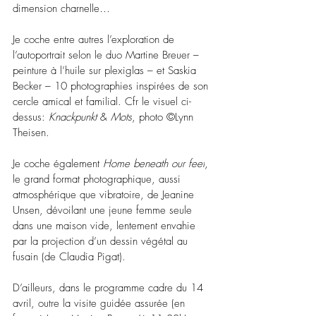
dimension charnelle…
Je coche entre autres l’exploration de 
l’autoportrait selon le duo Martine Breuer – 
peinture à l’huile sur plexiglas – et Saskia 
Becker – 10 photographies inspirées de son 
cercle amical et familial. Cfr le visuel ci-
dessus: 
Knackpunkt 
& 
Mots
, photo ©Lynn 
Theisen.
Je coche également 
Home beneath our feet
, 
le grand format photographique, aussi 
atmosphérique que vibratoire, de Jeanine 
Unsen, dévoilant une jeune femme seule 
dans une maison vide, lentement envahie 
par la projection d’un dessin végétal au 
fusain (de Claudia Pigat).
D’ailleurs, dans le programme cadre du 14 
avril, outre la visite guidée assurée (en 