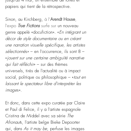
jusqu’au 4 mai, un ensemble de toiles et 
papiers qui tient de la rétrospective.
Sinon, au Kirchberg, 
à l’
Arendt House
, 
l'expo 
True Fictions 
surfe sur 
un nouveau 
genre appelé «docufiction». «
En intégrant un 
décor de style documentaire ou en créant 
une narration visuelle spécifique, les artistes 
sélectionné
s» – en l’occurrence, ils sont 8 – 
«
jouent sur une certaine ambiguïté narrative 
qui fait réfléchir
» – sur des thèmes 
universels, tirés de l’actualité ou à impact 
social, politique ou philosophique – «
tout en 
laissant le spectateur libre d'interpréter les 
image
s».
Et donc, dans cette expo curatée par Claire 
et Paul di Felice, il y a l’artiste espagnole 
Cristina de Middel avec sa série 
The 
Afronaut
s, l’artiste belge Bieke Depoorter 
qui, dans 
As it may be
, perfuse les images 