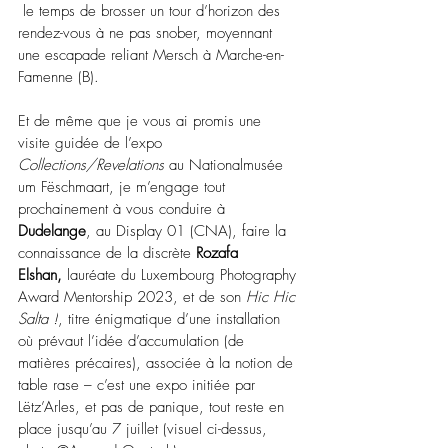
 le temps de brosser un tour d’horizon des 
rendez-vous à ne pas snober, moyennant 
une escapade reliant Mersch à Marche-en-
Famenne (B).
Et de même que je vous ai promis une 
visite guidée de l’expo 
Collections/Revelations
 au Nationalmusée 
um Fëschmaart, je m’engage tout 
prochainement à vous conduire à 
Dudelange
, au Display 01 (CNA), faire la 
connaissance de la discrète 
Rozafa 
Elshan,
 lauréate du Luxembourg Photography 
Award Mentorship 2023, et de son 
Hic Hic 
Salta !
, titre énigmatique d’une installation 
où prévaut l’idée d’accumulation (de 
matières précaires), associée à la notion de 
table rase – c’est une expo initiée par 
Lëtz’Arles, et pas de panique, tout reste en 
place jusqu’au 7 juillet (visuel ci-dessus, 