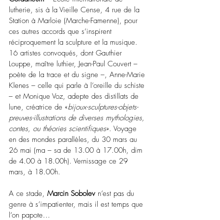
lutherie, sis à la Vieille Cense, 4 rue de la 
Station à Marloie (Marche-Famenne), pour 
ces autres accords que s’inspirent 
réciproquement la sculpture et la musique. 
16 artistes convoqués, dont Gauthier 
Louppe, maître luthier, Jean-Paul Couvert – 
poète de la trace et du signe –, Anne-Marie 
Klenes – celle qui parle à l’oreille du schiste 
– et Monique Voz, 
adepte des distillats de 
lune, créatrice de «
bijoux-sculptures-objets-
preuves-illustrations de diverses mythologies, 
contes, ou théories scientifiques
»
. Voyage 
en des mondes parallèles, du 30 mars au 
26 mai (ma – sa de 13.00 à 17.00h, dim 
de 4.00 à 18.00h). Vernissage ce 29 
mars, à 18.00h.
A ce stade, 
Marcin Sobolev
 n’est pas du 
genre à s’impatienter, mais il est temps que 
l’on papote…