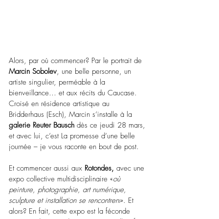
Alors, par où commencer? Par le portrait de 
Marcin Sobolev
, une belle personne, un 
artiste singulier, perméable à la 
bienveillance… et aux récits du Caucase. 
Croisé en résidence artistique au 
Bridderhaus (Esch), Marcin s’installe à la 
galerie Reuter Bausch
 dès ce jeudi 28 mars, 
et avec lui, c’est La promesse d’une belle 
journée – je vous raconte en bout de post.
Et commencer aussi aux 
Rotondes,
 avec une 
expo collective multidisciplinaire «
où 
peinture, photographie, art numérique, 
sculpture et installation se rencontrent
». Et 
alors? En fait, cette expo est la féconde 