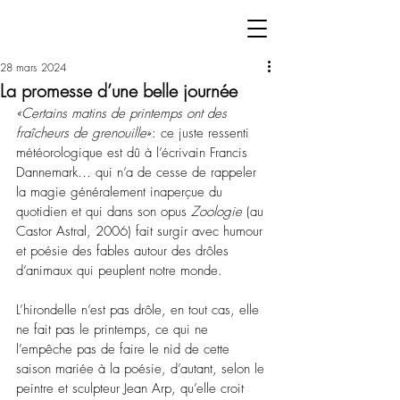
28 mars 2024
La promesse d’une belle journée
«Certains matins de printemps ont des 
fraîcheurs de grenouille
»: ce juste ressenti 
météorologique est dû à l’écrivain Francis 
Dannemark
… 
qui n’a de cesse de rappeler 
la magie généralement inaperçue du 
quotidien et qui dans son opus 
Zoologie
 (au 
Castor Astral, 2006) fait surgir avec humour 
et poésie des fables autour des drôles 
d’animaux qui peuplent notre monde.
L’hirondelle n’est pas drôle, en tout cas, elle 
ne fait pas le printemps, ce qui ne 
l’empêche pas de faire le nid de cette 
saison mariée à la poésie, d’autant, selon le 
peintre et sculpteur Jean Arp, qu’elle croit 