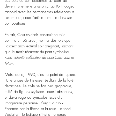
ces bois de cerf détournés au point de 
devenir une nette allusion… au Pont rouge, 
raccord avec les permanentes références à 
Luxembourg que l’artiste rameute dans ses 
compositions.
En fait, Gast Michels construit sa toile 
comme un bâtisseur, normal dès lors que 
l’aspect architectural soit prégnant, sachant 
que le motif récurrent du pont symbolise 
«
une volonté collective de construire vers le 
futur
».
Mais, donc, 1990, c’est le point de rupture. 
 Une phase de tristesse résultant de la forêt 
déracinée. Le style se fait plus graphique, 
truffé de figures stylisées, quasi abstraites, 
et davantage de symboles issus d’un 
imaginaire personnel. Surgit la croix. 
Escortée par la flèche et la roue. Le fond 
s’éclaircit, le ludique s’invite, le rouge 