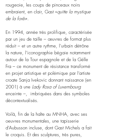
rougeoie, les coups de pinceaux noirs 
embraient, en clair, Gast «
quitte la mystique 
de la forêt
».
En 1994, année très prolifique, caractérisée 
par un jeu de taille – œuvres de format plus 
réduit – et un autre rythme, l’urbain détrône 
la nature, l’iconographie bégaie notamment 
autour de la Tour espagnole et de la Gëlle 
Fra – ce monument de résistance transformé 
en projet artistique et polémique par l’artiste 
croate Sanja Ivekovic donnant naissance (en 
2001) à une 
Lady Rosa of Luxembourg
enceinte –,  imbriquées dans des symboles 
décontextualisés
.  
Voilà, fin de la halte au MNHA, avec ses 
oeuvres monumentales, une tapisserie 
d’Aubusson incluse, dont Gast Michels a fait 
le croquis. Et des sculptures, très pures, 