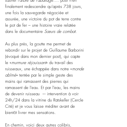
sauver l’arbre de l’abattage…. pour n’en 
finalement redescendre qu’après 738 jours, 
une fois la sauvegarde négociée et 
assurée, une victoire du pot de terre contre 
le pot de fer – une histoire vraie relatée 
dans le documentaire 
Sœurs de combat
. 
Au plus près, la goutte me permet de 
rebondir sur le projet de Guillaume Barborini 
(évoqué dans mon dernier post), qui capte 
le «
murmure réjouissant
» du travail des 
ruisseaux, une échappée dans notre «
monde 
abîmé
» tentée par le simple geste des 
mains qui ramassent des pierres qui 
ramassent de l’eau. Et par l’eau, les mains 
de devenir ruisseau  –- intervention à voir 
24h/24 dans la vitrine du Ratskeller (Cercle 
Cité) et je vous laisse méditer avant de 
bientôt livrer mes sensations.
En chemin, voici deux autres colibris, 