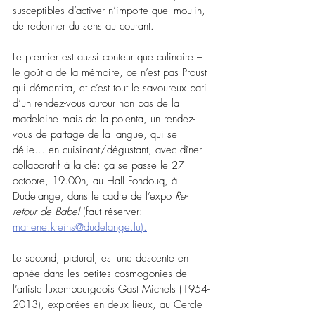
susceptibles d’activer n’importe quel moulin, 
de redonner du sens au courant. 
Le premier est aussi conteur que culinaire – 
le goût a de la mémoire, ce n’est pas Proust 
qui démentira, et c’est tout le savoureux pari 
d’un rendez-vous autour non pas de la 
madeleine mais de la polenta, un rendez-
vous de partage de la langue, qui se 
délie… en cuisinant/dégustant, avec dîner 
collaboratif à la clé: ça se passe le 27 
octobre, 19.00h, au Hall Fondouq, à 
Dudelange, dans le cadre de l’expo 
Re-
retour de Babel
 (faut réserver: 
marlene.kreins@dudelange.lu
).
Le second, pictural, est une descente en 
apnée dans les petites cosmogonies de 
l’artiste luxembourgeois Gast Michels (1954-
2013), explorées en deux lieux, au Cercle 