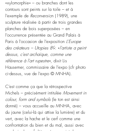
«xylomorphie» – ou branches dont les 
contours sont peints sur la toile – et à 
l’exemple de 
Reconversio
n (1989), une 
sculpture réalisée à partir de trois grandes 
planches de bois superposées – en 
l’occurrence présentée au Grand Palais à 
Paris à l’occasion de l’exposition 
L’Europe 
des créateurs – Utopies 89
: «
l’artiste a peint 
dessus, c’est archaïque, comme une 
référence à l’art rupestre
», dixit Lis 
Hausemer, commissaire de l’expo (cfr photo 
ci-dessus, vue de l’expo 
© MNHA)
. 
C’est comme ça que la rétrospective 
Michels – précisément intitulée 
Movement in 
colour, form and symbols
 (le ton est ainsi 
donné) – vous accueille au MNHA, avec 
du jaune (celui-là qui attise la lumière) et du 
vert, avec la hache et le cerf comme une 
confrontation du bien et du mal, aussi avec 