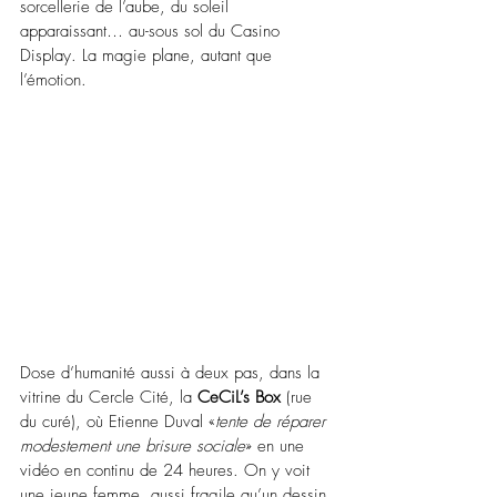
sorcellerie de l’aube, du soleil 
apparaissant… au-sous sol du Casino 
Display. La magie plane, autant que 
l’émotion.
Dose d’humanité aussi à deux pas, dans la 
vitrine du Cercle Cité, la 
CeCiL’s Box
 (rue 
du curé), où Etienne Duval «
tente de réparer 
modestement une brisure sociale
» en une 
vidéo en continu de 24 heures. On y voit 
une jeune femme, aussi fragile qu’un dessin 