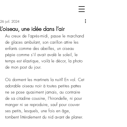
26 juil. 2024
L’oiseau, une idée dans l’air
Au creux de l’après-midi, passe le marchand 
de glaces ambulant, son carillon attire les 
enfants comme des abeilles, un oiseau 
pépie comme s’il avait avalé le soleil, le 
temps est élastique, voilà le décor, la photo 
de mon post du jour. 
Où dorment les martinets la nuit? En vol. Cet 
adorable oiseau noir à toutes petites pattes 
ne se pose quasiment jamais, au contraire 
de sa citadine cousine, l’hirondelle, ni pour 
manger ni se reproduire, sauf pour couver 
ses petits, lesquels, une fois en âge, 
tombent littéralement du nid avant de planer.