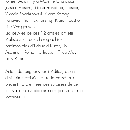
forme. Aussi il y a Maxime Charasson, 
Jessica Frascht, Liliana Francisco,  Lascar, 
Viktoria Mladenovski, Cana Somay 
Panayirci, Yannick Tossing, Klara Troost et 
Lise Walgenwitz. 
Les œuvres de ces 12 artistes ont été 
réalisées sur des photographies 
patrimoniales d’Edouard Kutter, Pol 
Aschman, Romain Urhausen, Theo Mey, 
Tony Krier. 
Autant de longues-vues inédites, autant 
d’histoires croisées entre le passé et le 
présent, la première des surprises de ce 
festival que les cigales nous jalousent. Infos: 
rotondes.lu