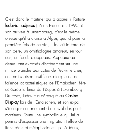
C’est donc le martinet qui a accueilli l’artiste 
ludovic hadjeras
 (né en France en 1996) à 
son arrivée à Luxembourg, c’est le même 
oiseau qu’il a croisé à Alger, quand pour la 
première fois de sa vie, il foulait la terre de 
son père, un ornithologue amateur, en tout 
cas, un fondu d’appeaux. Appeaux au 
demeurant exposés discrètement sur une 
mince planche aux côtés
de Péckvillercher, 
ces petits oiseaux-siffleurs d’argile ou de 
faïence caractéristiques de l’Emaischen, fête 
célébrée le lundi de Pâques à Luxembourg. 
Du reste, ludovic a débarqué au 
Casino 
Display
 lors de l’Emaischen, et son expo 
s’inaugure au moment de l’envol des petits 
martinets. Toute une symbolique qui lui a 
permis d’esquisser une migration truffée de 
liens réels et métaphoriques, plutôt ténus, 