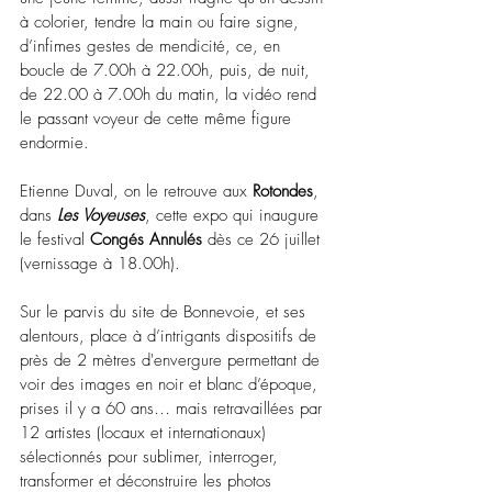
à colorier, tendre la main ou faire signe, 
d’infimes gestes de mendicité, ce, en 
boucle de 7.00h à 22.00h, puis, de nuit, 
de 22.00 à 7.00h du matin, la vidéo rend 
le passant voyeur de cette même figure 
endormie.
Etienne Duval, on le retrouve aux 
Rotondes
, 
dans 
Les Voyeuses
, cette expo qui inaugure 
le festival 
Congés Annulés
 dès ce 26 juillet 
(vernissage à 18.00h).
Sur le parvis du site de Bonnevoie, et ses 
alentours, place à d’intrigants dispositifs de 
près de 2 mètres d'envergure permettant de 
voir des images en noir et blanc d’époque, 
prises il y a 60 ans… mais retravaillées par 
12 artistes (locaux et internationaux) 
sélectionnés pour sublimer, interroger, 
transformer et déconstruire les photos 