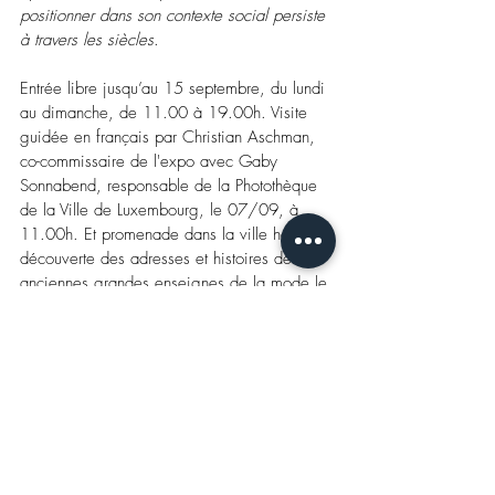
positionner dans son contexte social persiste 
à travers les siècles
.
Entrée libre jusqu’au 15 septembre, du lundi 
au dimanche, de 11.00 à 19.00h. 
Visite 
guidée en français par Christian Aschman, 
co-commissaire de l'expo avec Gaby 
Sonnabend, responsable de la Photothèque 
de la Ville de Luxembourg, le 07/09, à 
11.00h. Et promenade dans la ville haute, 
découverte des adresses et histoires des 
anciennes grandes enseignes de la mode le 
04/08 (LU) et le 14/09 (FR) chaque fois 
de 14.30 à 16.00h, en compagnie de 
l’historien Robert L. Philippart qui, d’ailleurs, 
signe un texte sur lesdites enseignes dans le 
catalogue de 128 pages (en vente au 
Ratskeller, 15 euros).