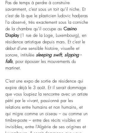
Pas de temps à perdre à construire 
savamment, c’est sous un toit qu’il niche. Et 
c’est de là que le plasticien ludovic hadjeras 
l’a observé, très exactement sous la corniche 
de la chambre qu’il occupe au 
Casino 
Display
 (1 rue de la Loge, Luxembourg), en 
résidence artistique depuis mars. Et c’est le 
début d’une sensible histoire, visuelle et 
sonore, intitulée 
sleeping swift, slipping - 
falls
, pour épouser les mouvements du 
martinet.
C’est une expo de sortie de résidence qui 
expire déjà le 3 août. Et il serait dommage 
que vous loupiez la rencontre avec un artiste 
pétri par le vivant, passionné par les 
relations entre humains et non humains, et 
qui migre comme un oiseau – ou comme un 
timbre-poste – entre des récits visibles et 
invisibles, entre l’Algérie de ses origines et 