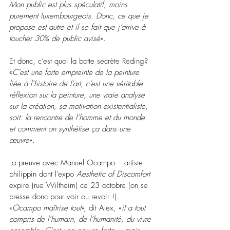
Mon public est plus spéculatif, moins 
purement luxembourgeois. Donc, ce que je 
propose est autre et il se fait que j’arrive à 
toucher 30% de public avisé
».
Et donc, c’est quoi la botte secrète Reding? 
«
C’est une forte empreinte de la peinture 
liée à l’histoire de l’art, c’est une véritable 
réflexion sur la peinture, une vraie analyse 
sur la création, sa motivation existentialiste, 
soit: la rencontre de l’homme et du monde 
et comment on synthétise ça dans une 
œuvre
».
La preuve avec Manuel Ocampo – 
artiste 
philippin 
dont l’expo 
Aesthetic of Discomfort 
expire (rue Wiltheim) ce 23 octobre (on se 
presse donc pour voir ou revoir !). 
«
Ocampo maîtrise tout
», dit Alex, «
il a tout 
compris de l’humain, de l’humanité, du vivre 