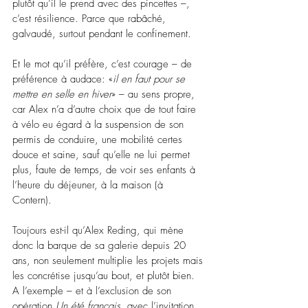
plutôt qu’il le prend avec des pincettes –, 
c’est résilience. Parce que rabâché, 
galvaudé, surtout pendant le confinement.
Et le mot qu’il préfère, c’est courage – de 
préférence à audace: «
il en faut pour se 
mettre en selle en hiver
» – au sens propre, 
car Alex n’a d’autre choix que de tout faire 
à vélo eu égard à la suspension de son 
permis de conduire, une mobilité certes 
douce et saine, sauf qu’elle ne lui permet 
plus, faute de temps, de voir ses enfants à 
l’heure du déjeuner, à la maison (à 
Contern). 
Toujours est-il qu’Alex Reding, qui mène 
donc la barque de sa galerie depuis 20 
ans, non seulement multiplie les projets mais 
les concrétise jusqu’au bout, et plutôt bien. 
A l’exemple – et à l’exclusion de son 
opération 
Un été français
, avec l’invitation 