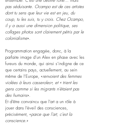
ensemble. C’est une oeuvre forte… mais 
pas séduisante. Ocampo est de ces artistes 
dont tu sens que leur vie est en jeu, du 
coup, tu les suis, tu y crois. Chez Ocampo, 
il y a aussi une dimension politique, ses 
collages photos sont clairement pétris par le 
colonialisme
».
Programmation engagée, donc, à la 
parfaite image d’un Alex en phase avec les 
fureurs du monde, qui ainsi s’indigne de ce 
que certains pays, actuellement, au sein 
même de l’Europe, «
renvoient des femmes 
violées à leurs casseroles», et « trient les 
gens comme si les migrants n’étaient pas 
des humains
».  
Et d’être convaincu que l’art a un rôle à 
jouer dans l’éveil des consciences, 
précisément, «
parce que l’art, c’est la 
conscience.
»