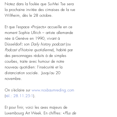
Notez dans la foulée que Su-Mei Tse sera 
la prochaine invitée des cimaises de la rue 
Wiltheim, dès le 28 octobre.
Et que l’espace «Projects» accueille en ce 
moment Sophie Ullrich
–
artiste allemande 
née à Genève en 1990, vivant à 
Düsseldorf
: 
son
Daily history podcast
(ou
Podcast d’histoire quotidienne
),
 habité par 
des personnages réduits à de simples 
courbes, traite avec humour de notre 
nouveau quotidien: l’insécurité et la 
distanciation sociale.  Jusqu’au 20 
novembre.  
On s’éclaire sur 
www.nosbaumreding.com
(
tél.: 28.11.25-1
). 
Et pour finir, voici les axes majeurs de 
Luxembourg Art Week. En chiffres: «
Plus de 