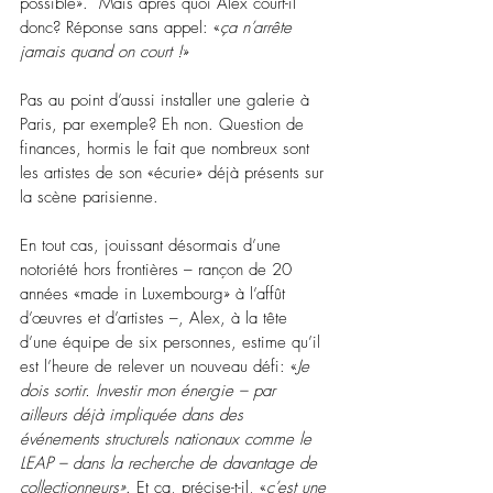
possible».  Mais après quoi Alex court-il 
donc? Réponse sans appel: «
ça n’arrête 
jamais quand on court !
» 
Pas au point d’aussi installer une galerie à 
Paris, par exemple? Eh non. Question de 
finances, hormis le fait que nombreux sont 
les artistes de son «écurie» déjà présents sur 
la scène parisienne.
En tout cas, jouissant désormais d’une 
notoriété hors frontières – rançon de 20 
années «made in Luxembourg» à l’affût 
d’œuvres et d’artistes –, Alex, à la tête 
d’une équipe de six personnes, estime qu’il 
est l’heure de relever un nouveau défi: «
Je 
dois sortir. Investir mon énergie – par 
ailleurs déjà impliquée dans des 
événements structurels nationaux comme le 
LEAP – dans la recherche de davantage de 
collectionneurs»
. Et ça, précise-t-il, «
c’est une 