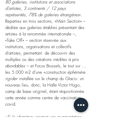
80 galeries, institutions et associations 
d’artistes, 3 continents / 12 pays 
représentés, 78% de galeries étrangères
». 
Reparties en trois sections, «Main Section» – 
dédiée aux galeries établies présentant des 
artistes à la renommée internationale –, 
«Take Off» – section réservée aux 
institutions, organisations et collectifs 
d’artistes, permettant  de découvrir des 
multiples ou des créations inédites à prix 
abordables – et Focus Brussels, le tout sur … 
les 5.000 m2 d’une «
construction éphémère 
rigide
» installée sur le champ du Glacis: un 
nouveau lieu, donc, la Halle Victor Hugo, 
camp de base originel, étant réquisitionnée 
cette année comme centre de vaccination 
covid.
«
Si le chapiteau permet une augmentation 
des dimensions des cimaises, et une 
meilleure fluidité, c’est une économie privée 