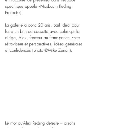
en l’occurrence présentés dans l’espace 
spécifique appelé «Nosbaum Reding 
Projects»). 
La galerie a donc 20 ans, bail idéal pour 
faire un brin de causette avec celui qui la 
dirige, Alex, fonceur au franc-parler. Entre 
rétroviseur et perspectives, idées générales 
et confidences (photo ©Mike Zenari).
Le mot qu’Alex Reding déteste – disons 