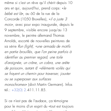
même si c’est un rêve qu’il chérit depuis 10 
ans et qui, aujourd’hui, prend corps: «
le 
bébé est là
», au 60 de la rue de la 
Concorde (1050 Bruxelles), «
il a juste 3 
mois
», avec pour expo inaugurale, depuis le 
9 septembre, visible encore jusqu’au 13 
novembre, le peintre allemand 
Thomas 
Arnolds, escorté de nouvelles peintures de 
sa série 
Run (light), «une armada de motifs 
en partie brouillés, que l’on peine parfois à 
identifier au premier regard, une toile 
d’araignée, un crâne, un cobra, une arête 
de poisson
», autant d’ «
éléments voilés qui 
se frayent un chemin pour traverser, jouxter 
ou se superposer aux surfaces 
monochromes
» (dixit Martin Germann).
 Infos  
tél.: 
+32(0) 2.
411.11.85.
Si ce n’est pas de l’audace, ça témoigne 
pour le moins d’un esprit du «tout est toujours 