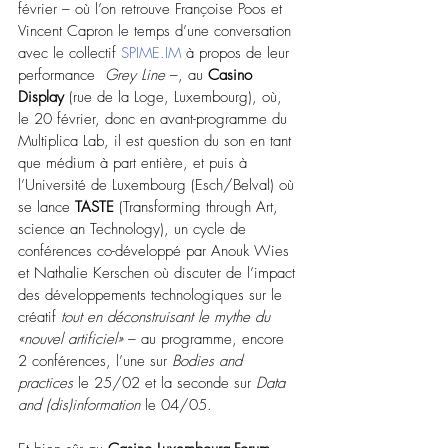
février – où l’on retrouve Françoise Poos et 
Vincent Capron le temps d’une conversation 
avec le collectif 
SPIME.IM
 à propos de leur 
performance  
Grey Line
 –, au 
Casino 
Display
 (rue de la Loge, Luxembourg), où, 
le 20 février, donc en avant-programme du 
Multiplica Lab, il est question du son en tant 
que médium à part entière, et puis à 
l’Université de Luxembourg (Esch/Belval) où 
se lance 
TASTE
 (Transforming through Art, 
science an Technology), un cycle de 
conférences co-développé par Anouk Wies 
et Nathalie Kerschen où discuter de l’impact 
des développements technologiques sur le 
créatif 
tout 
en déconstruisant le mythe du 
«nouvel artificiel»
 – au programme, encore 
2 conférences, l’une sur 
Bodies and 
practices
 le 25/02 et la seconde sur 
Data 
and (dis)information
 le 04/05.