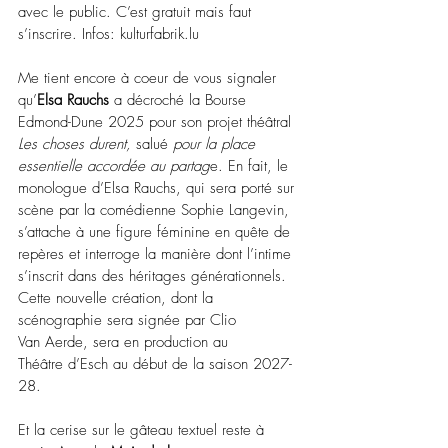
avec le public. C’est gratuit mais faut 
s’inscrire. Infos: 
kulturfabrik.lu
Me tient encore à coeur de vous signaler 
qu’
Elsa Rauchs
 a décroché la Bourse 
Edmond-Dune 2025 pour son projet 
théâtral 
Les choses durent,
 salué 
pour la place 
essentielle accordée au partag
e. En fait, le 
monologue d’Elsa Rauchs, qui sera porté sur 
scène par la comédienne Sophie Langevin, 
s’attache à une figure féminine en quête de 
repères et interroge la manière dont l’intime 
s’inscrit dans des héritages générationnels. 
Cette nouvelle création, dont la 
scénographie sera signée par Clio 
Van Aerde, sera en production au 
Théâtre d’Esch au début de la saison 2027-
28. 
Et la cerise sur le gâteau textuel reste à 