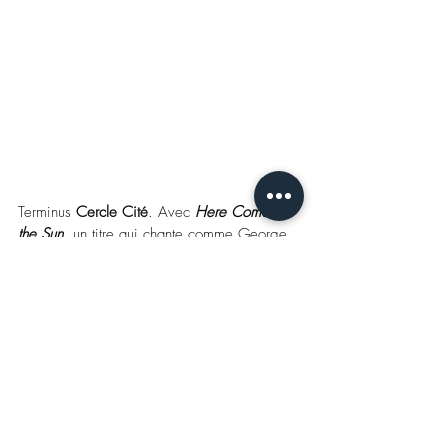
Terminus 
Cercle Cité
. Avec 
Here Comes 
the Sun
, un titre qui chante comme George 
Harrison (Beatles) en 1969, exploitant 
–
avant la lettre 
–
 le thème météorologique.
Dans l’expo, 3 œuvres se rangent du côté 
du vivant, en tout cas, 
ce n’est pas un art 
qui fait partie du marché
. Et si l’on y croise 
un panneau solaire, faisant ainsi accroire à 
un dispositif fonctionnel, il s’agit en vrai 
d’une inouïe rencontre visuelle imaginée par 