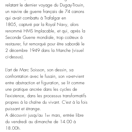
relatant 
le dernier voyage 
du Dugay-Trouin, 
un navire de guerre français de 74 canons 
qui avait combattu à Trafalgar en 
1805,
capturé par la Royal Navy, alors 
renommé HMS Implacable, et qui, après la 
Seconde Guerre mondiale, trop coûteux à 
restaurer, fut remorqué pour être sabordé le 
2 décembre 1949 dans la Manche (visuel 
ci-dessus).
L’art de Marc Soisson, son dessin, sa 
confrontation avec le fusain, son va-et-vient 
entre abstraction et figuration, se lit comme 
une pratique ancrée dans les cycles de 
l’existence, dans les processus transformatifs 
propres à la chaîne du vivant. C’est à la fois 
puissant et étrange.
A découvrir jusqu’au 1
 mars, entrée libre 
er
du vendredi au dimanche de 14.00 à 
18.00h.