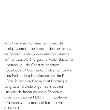
Avant de vous promener au travers de 
quelques émois plastiques – dont les expos 
de Sandra Lieners (
Liquid memory under a 
skin of concrete
 à la galerie Reuter Bausch à 
Luxembourg), de Christian Aschman 
(
Catalogue of Fragment
s, photos, au Centre 
d’art Nei Liicht à Dudelange), de Jim Peiffer 
(
Gare la Minn
 au Centre d’art Dominique 
Lang aussi à Dudelange), sans oublier 
l’univers de fusain de Marc Soisson à 
Oberkorn (Espace H20) –, m’importe de 
m’attarder sur les mots qui font tout voir 
autrement.