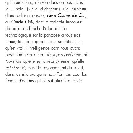
qui nous change la vie dans ce post, c’est 
le … soleil (visuel ci-dessous). Ce, en vertu 
d’une édifiante expo, 
Here Comes the Sun
, 
au 
Cercle Cité
, dont la radicale leçon est 
de battre en brèche l’idée que la 
technologique est la panacée à tous nos 
maux, tant écologiques que sociétaux, et 
qu’en vrai, l’intelligence dont nous avons 
besoin non seulement 
n’est pas artificielle du 
tout
 mais qu’elle est antédiluvienne, qu’elle 
est déjà là
, dans le rayonnement du soleil, 
dans les micro-organismes. Tant pis pour les 
fondus d’écrans qui se substituent à la vie.