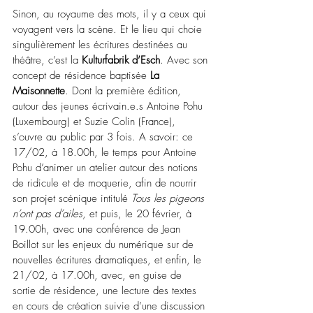
Sinon, au royaume des mots, il y a ceux qui 
voyagent vers la scène. Et le lieu qui choie 
singulièrement les écritures destinées au 
théâtre, 
c’est la 
Kulturfabrik d’Esch
. Avec son 
concept de résidence baptisée 
La 
Maisonnette
. Dont la première édition, 
autour des jeunes écrivain.e.s Antoine Pohu 
(Luxembourg) et Suzie Colin (France), 
s’ouvre au public par 3 fois. A savoir: ce 
17/02, à 18.00h, le temps pour Antoine 
Pohu d’animer un atelier autour des notions 
de ridicule et de moquerie, afin de nourrir 
son projet scénique intitulé 
Tous les pigeons 
n’ont pas d’ailes
, et puis, le 20 février, à 
19.00h, avec une conférence de Jean 
Boillot sur les enjeux du numérique sur de 
nouvelles écritures dramatiques, et enfin, le 
21/02, à 17.00h, avec, en guise de 
sortie de résidence, une lecture des textes 
en cours de création suivie d’une discussion 