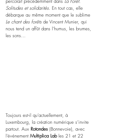
percolait précédemment dans 
La Forêt. 
Solitudes et solidarités
. En tout cas, elle 
débarque au même moment que le sublime 
Le chant des forêts
 de Vincent Munier, qui 
nous tend un affût dans l’humus, les brumes, 
les sons…
Toujours est-il qu’actuellement, à 
Luxembourg, la création numérique s’invite 
partout. Aux 
Rotondes
 (Bonnevoie), avec 
l’événement 
Multiplica Lab
 les 21 et 22 