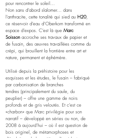
pour rencontrer le soleil…
Non sans d’abord slalomer… dans 
l’anthracite, cette tonalité qui sied au 
H20
, 
ce réservoir d’eau d’Oberkorn transformé en 
espace d’expos. C’est là que 
Marc 
Soisson
 accroche ses travaux de papier et 
de fusain, des œuvres travaillées comme du 
crépi, qui brouillent la frontière entre art et 
nature, permanent et éphémère.
Utilisé depuis la préhistoire pour les 
esquisses et les études, le fusain 
–
fabriqué 
par carbonisation de branches 
tendres (principalement du saule, du 
peuplier) – 
offre une gamme de noirs 
profonds et de gris veloutés. Et c’est ce 
«charbon» que Marc privilégie pour son 
narratif 
–
 développé en séries ou non, de 
2008 à aujourd’hui 
–
 où il est question de 
bois originel, de métamorphoses et 