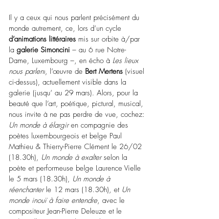
Il y a ceux qui nous parlent précisément du 
monde autrement, ce, lors d’un cycle 
d’animations littéraires
 mis sur orbite 
à/par 
la 
galerie Simoncini
–
 au 6 rue Notre-
Dame, Luxembourg 
–
, en écho à 
Les lieux 
nous parlent
, l’œuvre de 
Bert Mertens
 (visuel 
ci-dessus), actuellement visible dans la 
galerie (jusqu’ au 29 mars). Alors, pour la 
beauté que l’art, poétique, pictural, musical, 
nous invite à ne pas perdre de vue, 
cochez: 
Un monde à élargir
 en compagnie des 
poètes luxembourgeois et belge Paul 
Mathieu & Thierry-Pierre Clément le 26/02 
(18.30h), 
Un monde à exalter
 selon la 
poète et performeuse belge Laurence Vielle 
le 5 mars (18.30h), 
Un monde à 
réenchanter
 le 12 mars (18.30h), et 
Un 
monde inouï à faire entendre
, avec le 
compositeur Jean-Pierre Deleuze et le 