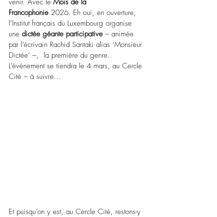
venir. Avec le 
Mois de la 
Francophonie
 2026. Eh oui, en ouverture, 
l’Institut français du Luxembourg organise 
une 
dictée géante participative
– 
animée 
par l’écrivain Rachid Santaki alias ‘Monsieur 
Dictée’ 
–
,  la première du genre. 
L’événement se tiendra le 4 mars, au Cercle 
Cité 
–
 à suivre…
Et puisqu’on y est, au Cercle Cité, restons-y 