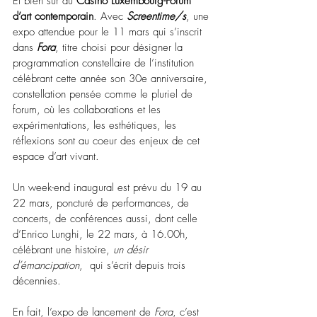
Et bien sûr au 
Casino Luxembourg-Forum 
d’art contemporain
. Avec 
Screentime/s
, une 
expo attendue pour le 11 mars qui s’inscrit 
dans 
Fora
, titre choisi pour désigner la 
programmation constellaire de l’institution 
célébrant cette année son 30e anniversaire, 
constellation pensée comme le pluriel de 
forum, où les collaborations et les 
expérimentations, les esthétiques, les 
réflexions sont au coeur des enjeux de cet 
espace d’art vivant.
Un week-end inaugural est prévu du 19 au 
22 mars, poncturé de performances, de 
concerts, de conférences aussi, dont celle 
d’Enrico Lunghi, le 22 mars, à 16.00h, 
célébrant une histoire, 
un désir 
d’émancipation
,  qui s’écrit depuis trois 
décennies.
En fait, l’expo de lancement de 
Fora
, c’est 