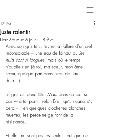
17 févr.
Juste ralentir
Dernière mise à jour :
18 févr.
Avec son gris têtu, février a l’allure d’un ciel 
inconsolable – une eau de là-haut où 
les 
nuits sont si longues, 
mais où le temps 
n’oublie rien (à toi, ma soeur, mon âme 
sœur, quelque part dans l’eau de l’au-
delà…).
Le gris est donc têtu. Mais dans ce ciel si 
bas –- à tel point, selon Brel, qu’un canal s’y 
perd –,  en quelques clochettes blanches 
muettes, les perce-neige font de la 
résistance.
Et elles ne sont pas les seules, puisque ce 