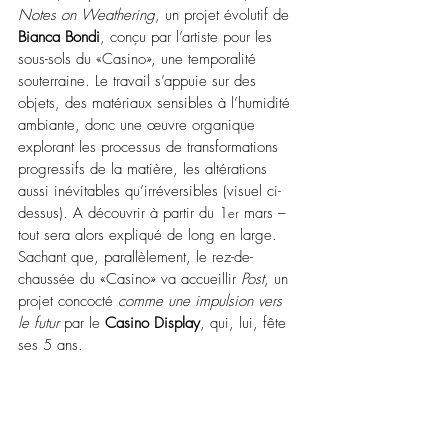
Notes on Weathering
, un projet évolutif de 
Bianca Bondi
, conçu par l’artiste pour les 
sous-sols du «Casino», une temporalité 
souterraine. Le travail s’appuie sur des 
objets, des matériaux sensibles à l’humidité 
ambiante, donc une œuvre organique 
explorant les processus de transformations 
progressifs de la matière, les altérations 
aussi inévitables qu’irréversibles (visuel ci-
dessus). A découvrir à partir du 1
 mars – 
er
tout sera alors expliqué de long en large. 
Sachant que, parallèlement, le rez-de-
chaussée du «Casino» va accueillir 
Post
, un 
projet concocté 
comme une impulsion vers 
le futur
 par le 
Casino Display
, qui, lui, fête 
ses 5 ans.