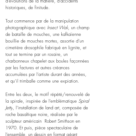
d’évolutions de la matière, d’accidents 
historiques, de finitude.
Tout commence par de la manipulation 
photographique avec 
Insect Wall
, un champ 
de bataille de mouches, une kafkaïenne 
bouillie de mouches mortes, assortie d’un 
cimetière drosophile fabriqué en lignite, et 
tout se termine par un rosaire, un 
charbonneux chapelet aux boules façonnées 
par les factures et autres créances 
accumulées par l’artiste durant des années, 
et qu’il trimballe comme une expiation.
Entre les deux, le motif répété/renouvelé de 
la spirale, inspirée de l’emblématique 
Spiral 
Jetty
, l’installation de land art, composée de 
roche basaltique noire, réalisée par le 
sculpteur américain  Robert Smithson en 
1970. Et puis, pièce spectaculaire de 
l’ensemble, un dessin en format géant 