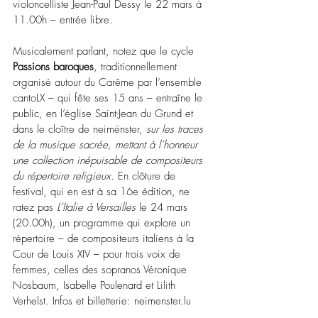
violoncelliste Jean-Paul Dessy le 22 mars à 
11.00h – entrée libre.
Musicalement parlant, notez que le cycle 
Passions baroques
,
traditionnellement 
organisé autour du Carême par l’ensemble 
cantoLX 
– 
qui fête ses 15 ans 
–
 entraîne le 
public, en l’église Saint-Jean du Grund et 
dans le cloître de neimënster, 
sur les traces 
de la musique sacrée, mettant à l’honneur 
une collection inépuisable de compositeurs 
du répertoire religieux
. En clôture de 
festival, qui en est à sa 16e édition, ne 
ratez pas 
L’Italie à Versailles
 le 24 mars 
(20.00h), un programme qui explore un 
répertoire 
–
 de compositeurs italiens à la 
Cour de Louis XIV 
–
 pour trois voix de 
femmes, celles des sopranos Véronique 
Nosbaum, Isabelle Poulenard et Lilith 
Verhelst. Infos et billetterie: 
neimenster.lu