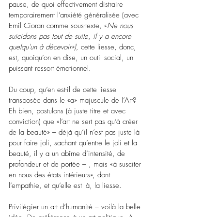
pause, de quoi effectivement distraire 
temporairement l’anxiété généralisée (avec 
Emil Cioran comme sous-texte, «
Ne nous 
suicidons pas tout de suite
, 
il y a encore 
quelqu'un à décevoir»), 
cette liesse, donc, 
est, quoiqu’on en dise, un outil social, un 
puissant ressort émotionnel.
Du coup, qu’en est-il de cette liesse 
transposée dans le «a» majuscule de l’Art? 
Eh bien, postulons (à juste titre et avec 
conviction) que «l’art ne sert pas qu’à créer 
de la beauté» 
–
 déjà qu’il n’est pas juste là 
pour faire joli, sachant qu’entre le joli et la 
beauté, il y a un abîme d’intensité, de 
profondeur et de portée 
–
 , mais «à susciter 
en nous des états intérieurs», dont 
l’empathie, et qu’elle est là, la liesse.  
Privilégier un art d’humanité 
–
 voilà la belle 