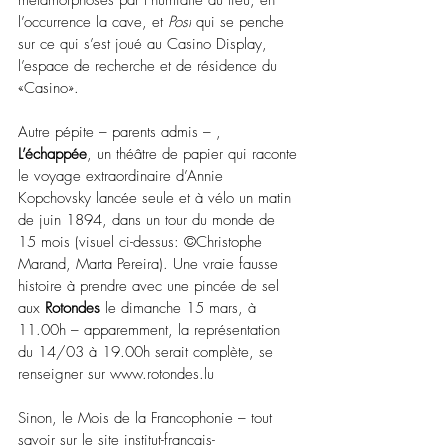
métamorphosés par l’humidité du lieu, en 
l’occurrence la cave, et 
Post
 qui se penche 
sur ce qui s’est joué au Casino Display, 
l’espace de recherche et de résidence du 
«Casino».
Autre pépite 
–
 parents admis 
–
 , 
L’échappée
, un théâtre de papier qui raconte 
le voyage extraordinaire d’Annie 
Kopchovsky lancée seule et à vélo un matin 
de juin 1894, dans un tour du monde de 
15 mois (visuel ci-dessus: ©Christophe 
Marand, Marta Pereira). Une vraie fausse 
histoire à prendre avec une pincée de sel 
aux 
Rotondes
 le dimanche 15 mars, à 
11.00h 
–
 apparemment, la représentation 
du 14/03 à 19.00h serait complète, se 
renseigner sur 
www.rotondes.lu
Sinon, le Mois de la Francophonie 
–
 tout 
savoir sur le site 
institut-francais-