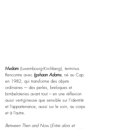
Mudam
 (Luxembourg-Kirchberg), terminus. 
Rencontre avec
Igshaan Adams
, né au Cap 
en 1982, qui transforme des objets 
ordinaires 
–
- des perles, breloques et 
bimbeloteries avant tout 
–
 en une réflexion 
aussi vertigineuse que sensible sur l’identité 
et l’appartenance, aussi sur le soin, au corps 
et à l’autre.
Between Then and Now
 (
Entre alors et 