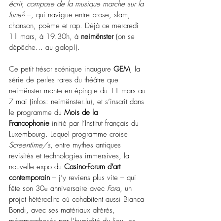
écrit, compose de la musique marche sur la 
lune?
–
, qui navigue entre prose, slam, 
chanson, poème et rap. Déjà ce mercredi 
11 mars, à 19.30h, à 
neimënster 
(on se 
dépêche… au galop!).
Ce petit trésor scénique inaugure 
GEM
, la 
série de perles rares du théâtre que 
neimënster monte en épingle du 11 mars au 
7 mai (infos: 
neimënster.lu
), et s’inscrit dans 
le programme du 
Mois de la 
Francophonie
 initié par l’Institut français du 
Luxembourg. Lequel programme croise 
Screentime/s
, entre mythes antiques 
revisités et technologies immersives, la 
nouvelle expo du 
Casino-Forum d’art 
contemporain
–
 j’y reviens plus vite 
–
 qui 
fête son 30
 anniversaire avec 
Fora
, un 
e
projet hétéroclite où cohabitent aussi Bianca 
Bondi, avec ses matériaux altérés, 