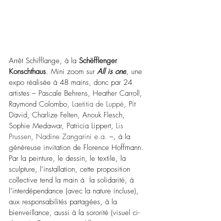
Arrêt Schifflange, à la 
Schëfflenger 
Konschthaus
.
 Mini zoom sur 
All is one
, une 
expo réalisée à 48 mains, donc par 24 
artistes
–
 Pascale Behrens, Heather Carroll, 
Raymond Colombo, 
Laetitia de Luppé
, Pit 
David, Charlize Felten, Anouk Flesch, 
Sophie Medawar, Patricia Lippert, 
Lis 
Prussen, Nadine Zangarini e.a.
–
, 
à la 
généreuse invitation de Florence Hoffmann. 
Par la peinture, le dessin, le textile, la 
sculpture, l’installation, cette proposition 
collective tend la main à  la solidarité, à 
l’interdépendance (avec la nature incluse), 
aux responsabilités partagées, à la 
bienveillance, aussi à la sororité (visuel ci-