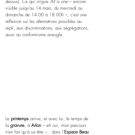
dessus). Ce qui irrigue 
All is one
–
 encore 
visible jusqu’au 14 mars,
 du mercredi au 
dimanche de 14.00 à 18.00h
–
, c’est une 
réflexion sur les alternatives possibles au 
repli, aux discriminations, aux ségrégations, 
aussi au conformisme aveugle.
Le 
printemps
 arrive, et avec lui, le temps de 
la 
gravure
, à 
Arlon
–
 eh oui, mon parcours 
n’en fait qu’à sa tête 
–
,  dans l’
Espace Beau 