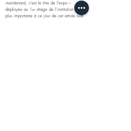
maintenant
), c’est le titre de l’expo 
–
déployée au 1
 étage de l’institution 
–
, la 
er
plus importante à ce jour de cet artiste sud-
africain… à la fois peintre et jardinier, 
fasciné par le tissage 
–
- un héritage 
artisanal familial 
–
, l’incarnation d’un 
métissage ethnique, géographique, 
religieux et de genre (il est queer) et dont 
l’oeuvre, la tapisserie, est à lire comme la 
transposition d’un trauma, en l’occurrence de 
l’apartheid, 
dans une forme qui ne tue pas 
l’âme.
Igshaan Adams, c’est aussi le créateur de 
nuages-sculptures inouïs, autant d’aériennes 
structures composées de fils de fer 
enchevêtrés, toutes en suspension… comme 
la poussière, faisant précisément écho à un 
rituel de séduction, la «Rieldans» 
traditionnelle, une danse d’influence soufie, 