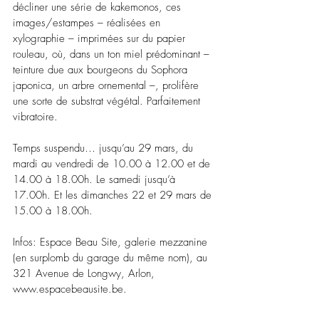
décliner une série de kakemonos, ces 
images/estampes 
–
 réalisées en 
xylographie 
–
 imprimées sur du papier 
rouleau, où, dans un ton miel prédominant 
–
teinture due aux bourgeons du Sophora 
japonica, un arbre ornemental 
–
, prolifère 
une sorte de substrat végétal. Parfaitement 
vibratoire.
Temps suspendu… jusqu’au 29 mars, du 
mardi au vendredi de 10.00 à 12.00 et de 
14.00 à 18.00h. Le samedi jusqu’à 
17.00h. Et les dimanches 22 et 29 mars de 
15.00 à 18.00h.
Infos: Espace Beau Site, galerie mezzanine 
(en surplomb du garage du même nom), au 
321 Avenue de Longwy, Arlon, 
www.espacebeausite.be
. 