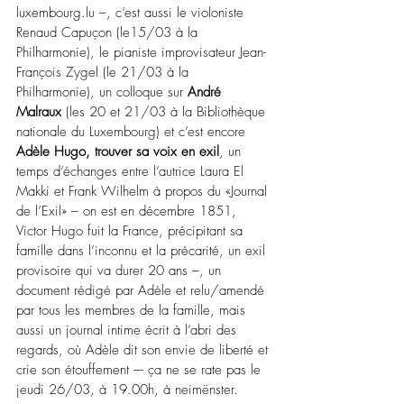
luxembourg.lu
–
, c’est aussi le violoniste 
Renaud Capuçon (le15/03 à la 
Philharmonie), le pianiste improvisateur Jean-
François Zygel (le 21/03 à la 
Philharmonie), un colloque sur 
André 
Malraux
(
les 20 et 21/03 à la Bibliothèque 
nationale du Luxembourg) et c’est encore 
Adèle Hugo, trouver sa voix en exil
, un 
temps d’échanges entre l’autrice Laura El 
Makki et Frank Wilhelm à propos du «Journal 
de l’Exil» 
–
 on est en décembre 1851, 
Victor Hugo fuit la France, précipitant sa 
famille dans l’inconnu et la précarité, un exil 
provisoire qui va durer 20 ans 
–
, un 
document rédigé par Adèle et relu/amendé 
par tous les membres de la famille, mais 
aussi un journal intime écrit à l’abri des 
regards, où Adèle dit son envie de liberté et 
crie son étouffement 
–
- ça ne se rate pas le 
jeudi 26/03, à 19.00h, à neimënster.