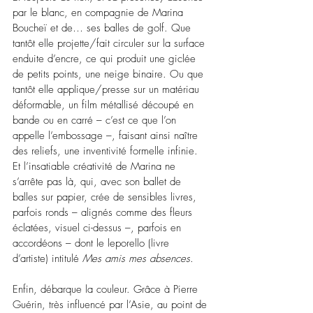
par le blanc, en compagnie de Marina 
Boucheï et de… ses balles de golf. Que 
tantôt elle projette/fait circuler sur la surface 
enduite d’encre, ce qui produit une giclée 
de petits points, une neige binaire. Ou que 
tantôt elle applique/presse sur un matériau 
déformable, un film métallisé découpé en 
bande ou en carré 
–
 c’est ce que l’on 
appelle l’embossage 
–
, faisant ainsi naître 
des reliefs, une inventivité formelle infinie.
Et l’insatiable créativité de Marina ne 
s’arrête pas là, qui, avec son ballet de 
balles sur papier, crée de sensibles livres, 
parfois ronds 
–
 alignés comme des fleurs 
éclatées, visuel ci-dessus 
–
, parfois en 
accordéons 
–
 dont le leporello (livre 
d’artiste) intitulé 
Mes amis mes absences
.
Enfin, débarque la couleur. Grâce à Pierre 
Guérin, très influencé par l’Asie, au point de 