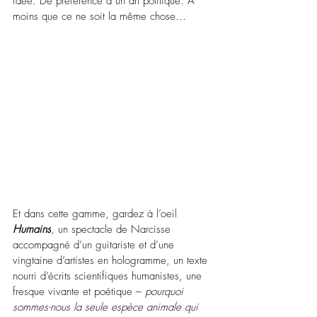
idée. De préférence à un art politique. A 
moins que ce ne soit la même chose…
Et dans cette gamme, gardez à l’oeil
Humains
, 
un spectacle de Narcisse 
accompagné d’un guitariste et d’une 
vingtaine d’artistes en hologramme, un texte 
nourri d’écrits scientifiques humanistes, une 
fresque vivante et poétique 
–
pourquoi 
sommes-nous la seule espèce animale qui 