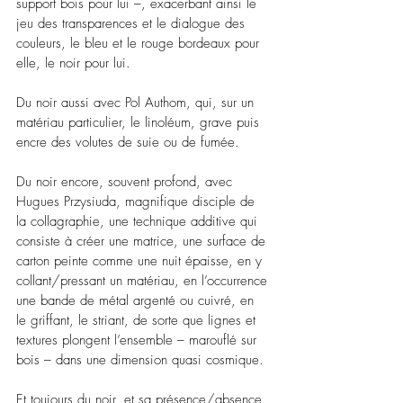
support bois pour lui 
–
, exacerbant ainsi le 
jeu des transparences et le dialogue des 
couleurs, le bleu et le rouge bordeaux pour 
elle, le noir pour lui.
Du noir aussi avec Pol Authom, qui, sur un 
matériau particulier, le linoléum, grave puis 
encre des volutes de suie ou de fumée.
Du noir encore, souvent profond, avec 
Hugues Przysiuda, magnifique disciple de 
la collagraphie, une technique additive qui 
consiste à créer une matrice, une surface de 
carton peinte comme une nuit épaisse, en y 
collant/pressant un matériau, en l’occurrence 
une bande de métal argenté ou cuivré, en 
le griffant, le striant, de sorte que lignes et 
textures plongent l’ensemble 
– 
marouflé sur 
bois 
– 
dans une dimension quasi cosmique.
Et toujours du noir, et sa présence/absence 