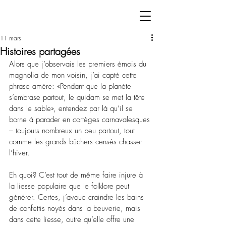
11 mars
Histoires partagées
Alors que j’observais les premiers émois du 
magnolia de mon voisin, j’ai capté cette 
phrase amère: «Pendant que la planète 
s’embrase partout, le quidam se met la tête 
dans le sable», entendez par là qu’il se 
borne à parader en cortèges carnavalesques 
–
 toujours nombreux un peu partout, tout 
comme les grands bûchers censés chasser 
l’hiver.
Eh quoi? C’est tout de même faire injure à 
la liesse populaire que le folklore peut 
générer. Certes, j’avoue craindre les bains 
de confettis noyés dans la beuverie, mais 
dans cette liesse, outre qu’elle offre une 