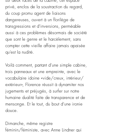
sur deux faces de la cabine, cet espace 
privé, enclos de la soustraction du regard, 
du coup promu agent de liaisons 
dangereuses, ouvert à un florilège de 
transgressions et d’inversions, perméable 
aussi à ces problèmes désormais de société 
que sont le genre et le harcèlement, sans 
compter cette vieille affaire jamais apaisée 
qu’est la nudité.
Voilà comment, partant d’une simple cabine, 
trois panneaux et une empreinte, avec le 
vocabulaire idoine «vide/creux, intérieur/ 
extérieur», Florence réussit à dynamiter nos 
jugements et préjugés, à surfer sur notre 
humaine dualité faite de transparence et de 
mensonge. Et le tout, du bout d’une ironie 
douce. 
Dimanche, même registre 
féminin/féministe, avec Anne Lindner qui 