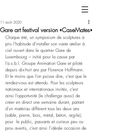
11 août 2020
Gare art festival version «CaseMates»
Chaque été, un symposium de sculptures a 
pris l’habitude d’installer son vaste atelier à 
ciel ouvert dans le quartier Gare de 
Luxembourg – initié pour la cause par 
l’a.s.b.l. Groupe Animation Gare et piloté 
depuis dix-huit ans par Florence Hoffmann. 
Et le moins que l’on puisse dire, c’est que le 
rendez-vous est attendu. Pour les sculpteurs 
nationaux et internationaux invités, c’est 
ainsi l’opportunité (le challenge aussi) de 
créer en direct une semaine durant, partant 
d’un matériau différent tous les deux ans 
(sable, pierre, bois, métal, béton, argile); 
pour  le public, passants et curieux peu ou 
prou avertis, c’est ainsi l’idéale occasion de 