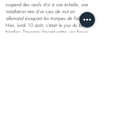
suspend des oeufs d’or à une échelle, une 
installation née d’un «
jeu de mot en 
allemand évoquant les trompes de Fallope
». 
Hier, lundi 10 août, c’était le jour du bois, 
Nadine Zangarini faisant naître une figure 
d’un tronc d’arbre par le geste, la gouge et 
le maillet. 
Aujourd’hui, mardi, c’est à vous de voir – 
sachant, en tout cas, qu’à 11.00h, c’est Lis 
Prussen qui vous attend. Et donc, dans le jeu 
de piste, jusqu’au 13/08, il s'agira encore 
de démasquer deux créations, celles de 
Miriam R. Krüger et de Richard Mignot. 
Ces sept sculptures et installations restent 
visibles dans la gare jusqu’au jeudi 25 
septembre inclus.
Emotion d'art