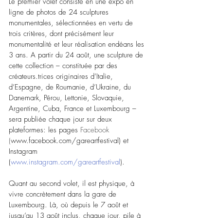
Le premier volet consiste en une expo en 
ligne de photos de 24 sculptures 
monumentales, sélectionnées en vertu de 
trois critères, dont précisément leur 
monumentalité et leur réalisation endéans les 
3 ans. A partir du 24 août, une sculpture de 
cette collection – constituée par des 
créateurs.trices originaires d’Italie, 
d’Espagne, de Roumanie, d’Ukraine, du 
Danemark, Pérou, Lettonie, Slovaquie, 
Argentine, Cuba, France et Luxembourg – 
sera publiée chaque jour sur deux 
plateformes: les pages 
Facebook 
(
www.facebook.com/gareartfestival) et 
Instagram 
(
www.instagram.com/gareartfestival
). 
Quant au second volet, il est physique, à 
vivre concrètement dans la gare de 
Luxembourg. Là, où depuis le 7 août et 
jusqu’au 13 août inclus, chaque jour, pile à 