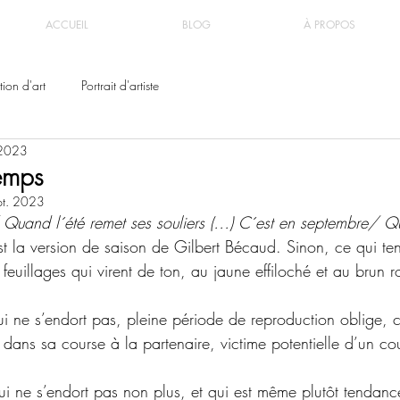
ACCUEIL
BLOG
À PROPOS
ion d'art
Portrait d'artiste
 2023
emps
pt. 2023
 
Quand l´été remet ses souliers (…) C´est en septembre
/ 
Qu
est la version de saison de Gilbert Bécaud. Sinon, ce qui te
 feuillages qui virent de ton, au jaune effiloché et au brun r
 ne s’endort pas, pleine période de reproduction oblige, c’
sé dans sa course à la partenaire, victime potentielle d’un co
ui ne s’endort pas non plus, et qui est même plutôt tendanc