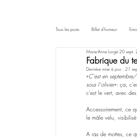
Tous les posts
Billet d'humeur
Emot
Marie-Anne Lorgé
20 sept.
Fabrique du t
Dernière mise à jour :
21 se
«
C´est en septembre
/
sous l´olivier
»: ça, c’
c’est le vert, avec des
Accessoirement, ce qui
le mâle velu, visibili
A ras de mottes, ce q