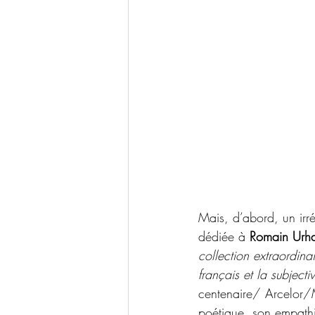
Mais, d’abord, un irrés
dédiée à 
Romain Urh
collection extraordina
français et la subjecti
centenaire/ Arcelor/M
poétique, son empathie