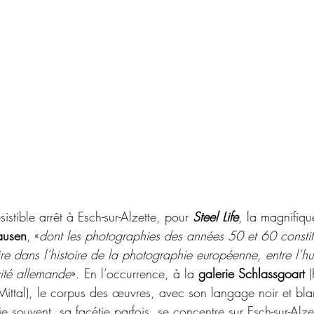
istible arrêt à Esch-sur-Alzette, pour 
Steel Life
, la magnifiq
ausen
, «
dont les photographies des années 50 et 60 constit
ire dans l’histoire de la photographie européenne, entre l’
vité allemande
».
En l’occurrence, à la 
galerie Schlassgoart
 
ittal),
le corpus des œuvres, avec son langage noir et blan
 souvent, sa facétie parfois, se concentre sur Esch-sur-Alzett