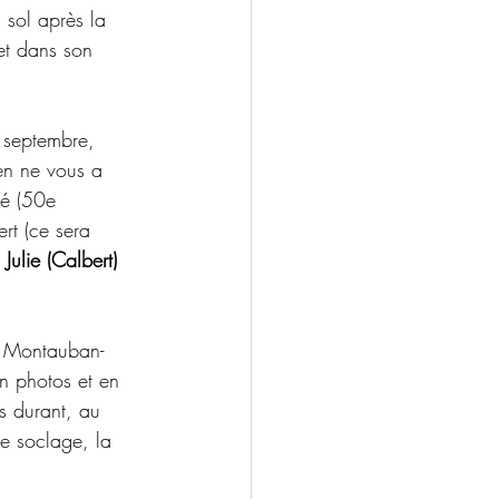
 sol après la 
et dans son 
e septembre, 
en ne vous a 
lé (50e 
rt (ce sera 
 
Julie (Calbert)
de Montauban-
n photos et en 
s durant, au 
le soclage, la 