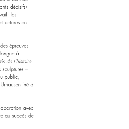
ants décisifs» 
ail, les 
structures en 
 des épreuves 
 longue à 
rés de l’histoire 
s sculptures – 
u public, 
n Urhausen (né à 
llaboration avec 
ite au succès de 