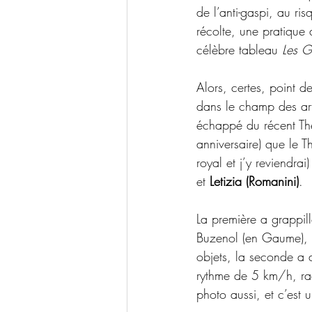
de l’anti-gaspi, au ri
récolte, une pratique 
célèbre tableau 
Les G
Alors, certes, point 
dans le champ des art
échappé du récent Thea
anniversaire) que le T
royal et j’y reviendra
et 
Letizia (Romanini)
. 
La première a grappil
Buzenol (en Gaume), s
objets, la seconde a 
rythme de 5 km/h, raco
photo aussi, et c’est 