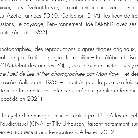
inier, en y révélant la vie, le quotidien urbain avec ses «inst
h-sur-Azette, années 50-60, Collection CNA), les lieux de trav
ssions, le paysage, l’environnement  (de l’ARBED) avec ses 
nnante série de 1965).
photographies, des reproductions d’après tirages originaux,
alisées par l’artiste) intègre du mobilier 
– 
la célèbre chaise
ECTA (début des années 70) 
–
, des bijoux en métal – «
inspi
me l’œil de Lee Miller photographiée par Man Ray
» 
–
 et de
pressée réalisée en 1958 
–
, montrés pour la première fois a
le tour de la palette des talents du créateur prolifique Romai
décédé en 2021). 
ns le cycle d’hommages initié et réalisé par Lët’z Arles en co
l’audiovisuel (CNA) et Tilly Urhausen, faisant notamment su
en en son temps 
aux Rencontres d’Arles en 2022. 