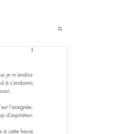
e je m´endors 
nd à s’endormir, 
oussi.
est l’araignée, 
up d’aspirateur.
e à cette heure 