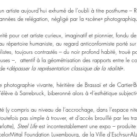
un artiste aujourd’hui exhumé de l’oubli à titre posthume – 
’années de relégation, négligé par la «scène» photographiq
é pour cet artiste curieux, imaginatif et pionnier, fondu de
au répertoire humaniste, au regard anticonformiste porté su
istes, toujours contrastés – du noir profond habité, troué par
uses 
–
,  attentif à la géométrisation des rapports entre le c
de «
dépasser la représentation classique de la réalité
».
photographie vivante, héritière de Brassaï et de Cartier-Br
 l’élève à Sarrebruck, biberonné alors à «l’esthétique subjecti
é (y compris au niveau de l’accrochage, dans l’espace nite
toutefois pas simple à trouver, et d’accès brouillé par les tr
lotte
), 
Steel Life
 est incontestablement une expo 
–
 produite
elorMittal Foundation Luxembourg, de la Ville d’Esch-sur-Alze