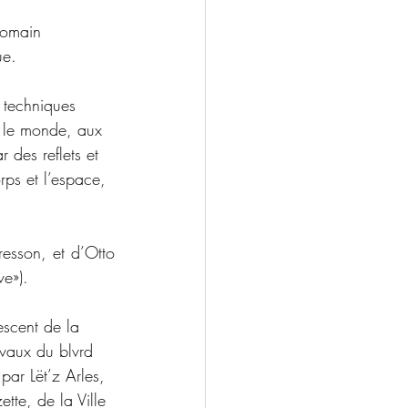
Romain 
ue.
 techniques 
r le monde, aux 
 des reflets et 
orps et l’espace, 
esson, et d’Otto 
ve»).
scent de la 
avaux du 
blvrd 
 par Lët’z Arles, 
tte, de la Ville 