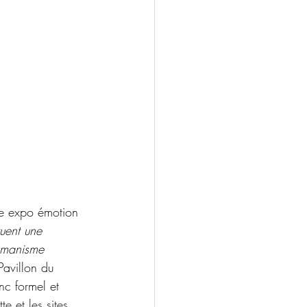
ue expo émotion 
uent une 
humanisme 
(Pavillon du 
c formel et 
e et les sites 