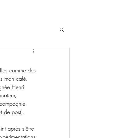
uilles comme des 
ois mon café. 
ignée Henri 
nateur, 
n compagnie 
t de post).
nt après s’être 
expérimentations 