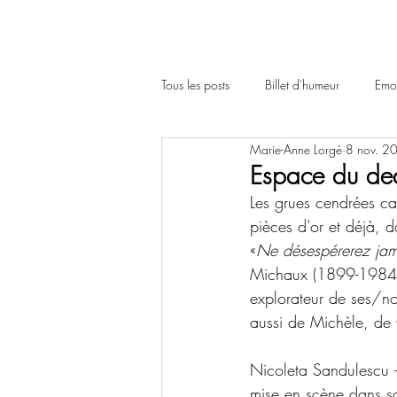
Tous les posts
Billet d'humeur
Emot
Marie-Anne Lorgé
8 nov. 2
Espace du de
Les grues cendrées cal
pièces d’or et déjà, d
«
Ne désespérerez jamai
Michaux (1899-1984) 
explorateur de ses/no
aussi de Michèle, de 
Nicoleta
 Sandulescu –
mise en scène dans sa 