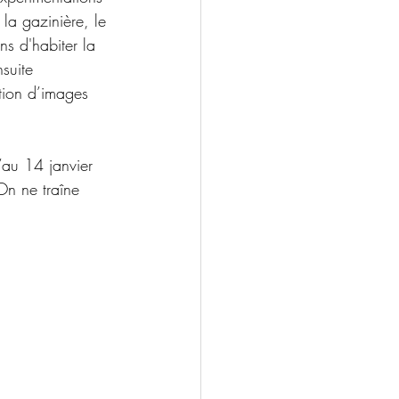
la gazinière, le 
ns d'habiter la 
suite 
tion d’images 
u’au 14 janvier 
On ne traîne 