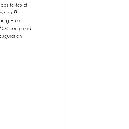
des textes et 
ée du 
9 
bourg – en 
dans
 comprend 
auguration 