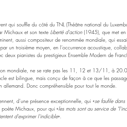
e vent qui souffle du côté du TNL (Théâtre national du Luxemb
ar Michaux et son texte 
Liberté d'action
 (1945), que met en
minent, aussi compositeur de renommée mondiale, qui essa
par un troisième moyen, en l’occurrence acoustique, collabo
ec deux pianistes du prestigieux Ensemble Modern
de Francf
tion mondiale, ne se rate pas les 11, 12 et 13/11, à 20.
acle est bilingue, mais conçu de façon à ce que les passag
en allemand. Donc compréhensible pour tout le monde. 
Bennent, d’une présence exceptionnelle, qui
«
se faufile dans 
u poète Michaux, pour qui «
les mots sont au service de "l'i
tentent d'exprimer l'indicible
». 