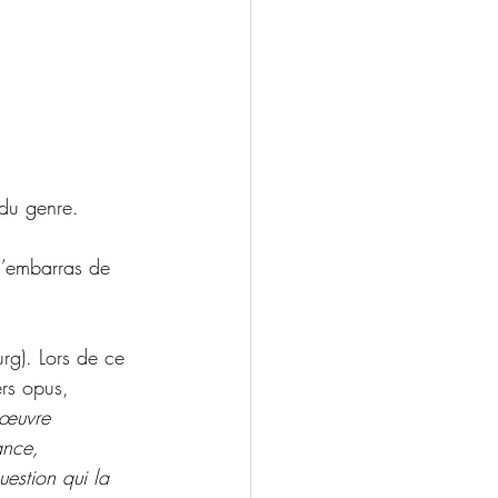
 du genre.
l’embarras de 
rg). Lors de ce 
ers opus, 
œuvre 
ance, 
estion qui la 