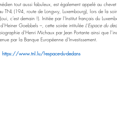
médien tout aussi fabuleux, est également appelé au chevet 
 TNL (194, route de Longwy, Luxembourg), lors de la soir
 (oui, c’est demain !). Initiée par l’Institut français du Luxem
d’Heiner Goebbels –, cette soirée intitulée 
L’Espace du de
 biographie d’Henri Michaux par Jean Portante ainsi que l’in
tenue par la Banque Européenne d’Investissement. 
:
https://www.tnl.lu/l-espace-du-dedans