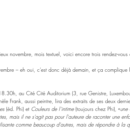
ieux novembre, mois textuel, voici encore trois rendez-vous
vembre – eh oui, c’est donc déjà demain, et ça complique 
18.30h, au Cité Cité Auditorium (3, rue Genistre, Luxembou
hèle Frank, aussi peintre, lira des extraits de ses deux derni
ces
 (éd. Phi) et 
Couleurs de l‘intime
 (toujours chez Phi), «
une 
es, mais il ne s'agit pas pour l'auteure de raconter une enf
ilisante comme beaucoup d'autres, mais de répondre à la qu