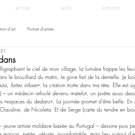
ACCUEIL
BLOG
À PROPOS
ion d'art
Portrait d'artiste
021
dans
ligraphient le ciel de mon village, la lumière frappe les fe
ans le brouillard du matin, le givre fait de la dentelle. Je b
s, faites infuser
»: la citation trotte dans ma tête. Elle est s
– un médecin refoulé devenu matelot, un poète aussi dessi
s «espaces du dedans». La journée promet d’être belle. E
Claudine, de Nicoleta. Et de Serge (carte du tendre en bou
 jeune artiste moldave basée au Portugal – dessine puis pei
maison, petite, vétuste, inconfortable, mais lieu surtout d’