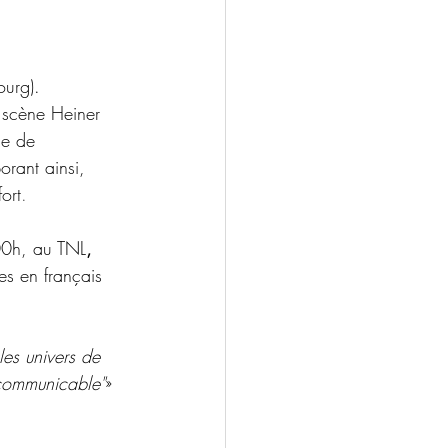
ourg). 
 scène
Heiner 
ie de 
rant ainsi, 
ort
.
00h, au TNL
, 
es en français 
les univers de 
ncommunicable"
» 