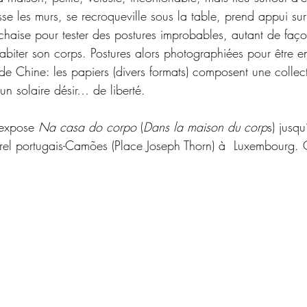
se les murs, se recroqueville sous la table, prend appui sur 
 chaise pour tester des postures improbables, autant de faço
abiter son corps. Postures alors photographiées pour être en
 de Chine: les papiers (divers formats) composent une collec
un solaire désir… de liberté.
expose 
Na casa do corpo
 (
Dans la maison du corp
s) jusq
el portugais-
Camões
 (Place Joseph Thorn) à  Luxembourg. 