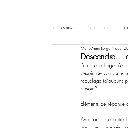
Tous les posts
Billet d'humeur
Emot
Marie-Anne Lorgé
4 août 2
Descendre… du
Prendre le large n’est
besoin de voir autreme
recyclage (d’aucuns pr
besoin? 
Eléments de réponse a
Avec aussi cet autre f
nomades, innervés par 