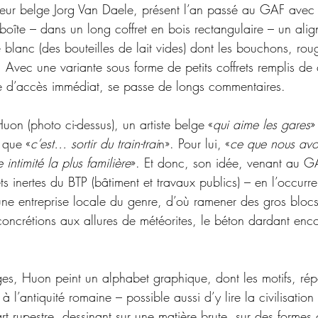
teur belge Jorg Van Daele, présent l’an passé au GAF avec u
 boîte – dans un long coffret en bois rectangulaire – un ali
e blanc (des bouteilles de lait vides) dont les bouchons, rou
. Avec une variante sous forme de petits coffrets remplis de
e d’accès immédiat, se passe de longs commentaires.
Huon (photo ci-dessus), un artiste belge «
qui aime les gares
»
 que «
c’est… sortir du train-trai
n». Pour lui, «
ce que nous avo
 intimité la plus familière
». Et donc, son idée, venant au GA
s inertes du BTP (bâtiment et travaux publics) – en l’occurr
e entreprise locale du genre, d’où ramener des gros blocs
 concrétions aux allures de météorites, le béton dardant enc
iges, Huon peint un alphabet graphique, dont les motifs, rép
à l’antiquité romaine – possible aussi d’y lire la civilisation
art rupestre, dessinant sur une matière brute, sur des formes