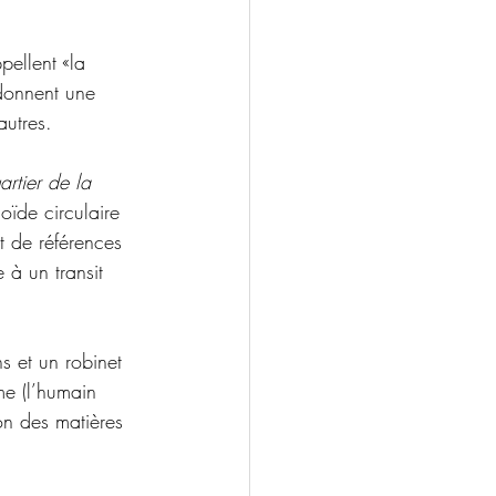
ellent «la 
donnent une 
autres.
artier de la 
ïde circulaire 
nt de références 
 à un transit 
s et un robinet 
me (l’humain 
on des matières 