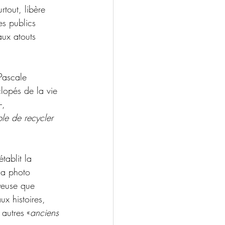
rtout, libère 
es publics 
aux atouts 
 Pascale 
clopés de la vie 
–, 
le de recycler 
tablit la 
 la photo 
yeuse que 
x histoires, 
 autres «
anciens 