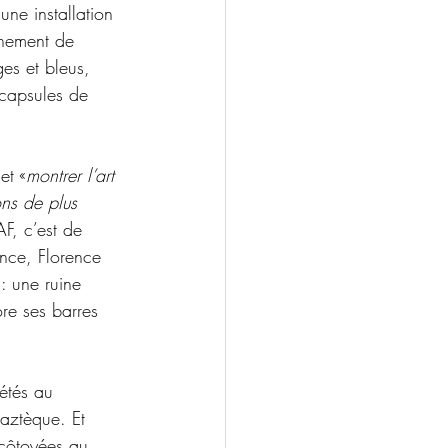
ne installation 
gnement de 
ges et bleus, 
 capsules de 
 et «
montrer l’art 
ns de plus 
F, c’est de 
ence, Florence 
: une ruine 
ore ses barres 
étés au 
 aztèque. Et 
 côtoyées au 