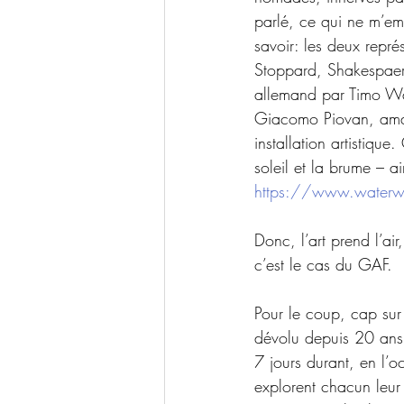
parlé, ce qui ne m’em
savoir: les deux repré
Stoppard, Shakespaere
allemand par Timo Wag
Giacomo Piovan, amar
installation artistiq
soleil et la brume – 
https://www.waterwa
Donc, l’art prend l’air
c’est le cas du GAF.  
Pour le coup, cap sur 
dévolu depuis 20 ans à
7 jours durant, en l’o
explorent chacun leur