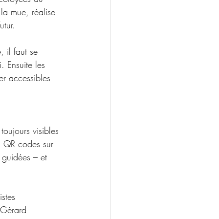
 la mue, réalise 
utur.
 il faut se 
. Ensuite les 
er accessibles 
oujours visibles 
ec QR codes sur 
 guidées – et 
 
istes 
 Gérard 