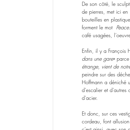
De son côté, le sculp
de pierres, met ici en
bouteilles en plastiqu
forment le mot  
Peace
café usagées, l’oeuvr
Enfin, il y a François 
dans une gare
» parce
étrange, vient de notre
peindre sur des déchet
Hoffmann a déniché un
d’escalier et d’autres
d’acier.
Et donc, sur ces vest
cordeau, font allusion 
c’est ainsi, avec son 