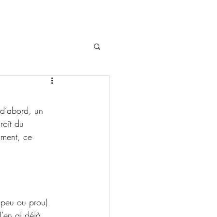
 d’abord, un 
roît du 
mment, ce 
 (peu ou prou) 
J’en ai déjà 