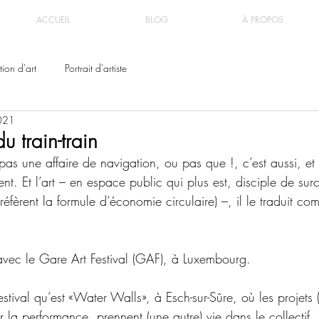
ACCUEIL
BLOG
À PROPOS
ion d'art
Portrait d'artiste
021
 train-train
 pas une affaire de navigation, ou pas que !, c’est aussi, et
nt. Et l’art – en espace public qui plus est, disciple de surc
éfèrent la formule d’économie circulaire) –, il le traduit co
vec le Gare Art Festival (GAF), à Luxembourg.
estival qu’est «Water Walls», à Esch-sur-Sûre, où les projets
la performance, prennent (une autre) vie dans le collectif. 