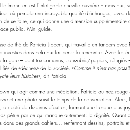
Hoffmann en est l’infatigable cheville ouvrière – mais qui, su
endue, où percole une incroyable qualité d’échanges, avec d
ain de se faire, ce qui donne une dimension supplémentaire 
pace public. Mini guide.
tasse de thé de Patricia Lippert, qui travaille en tandem avec
es investies dans cela qui fait sens: la rencontre. Avec les é
e la gare – dont toxicomanes, sans-abris/papiers, réfugiés 
fiés de «déchets» de la société. «
Comme il n’est pas possib
cle leurs histoires
», dit Patricia. 
clown qui agit comme une médiation, Patricia au nez rouge é
 livre et une photo saisit le temps de la conversation. Alors,
d, au côté de dizaines d’autres, formant une fresque plus jo
 cas pétrie par ce qui manque autrement: la dignité. Quant au
s dans des grands cahiers… renfermant dessins, portraits et