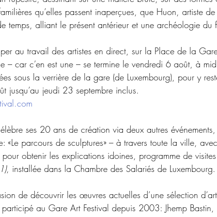
 familières qu’elles passent inaperçues, que Huon, artiste de
e temps, alliant le présent antérieur et une archéologie du f
er au travail des artistes en direct, sur la Place de la Gare,
e – car c’en est une – se termine le vendredi 6 août, à midi
ées sous la verrière de la gare (de Luxembourg), pour y rest
ût jusqu’au jeudi 23 septembre inclus. 
tival.com
élèbre ses 20 ans de création via deux autres événements, t
 «Le parcours de sculptures» – à travers toute la ville, av
pour obtenir les explications idoines, programme de visites
1)
, installée dans la Chambre des Salariés de Luxembourg.
asion de découvrir les œuvres actuelles d’une sélection d’art
participé au Gare Art Festival depuis 2003: Jhemp Bastin,