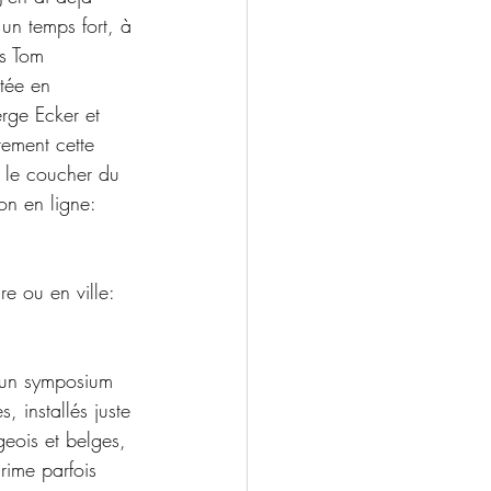
un temps fort, à 
ès Tom 
tée en 
rge Ecker et 
ement cette 
 le coucher du 
on en ligne: 
re ou en ville: 
, un symposium 
 installés juste 
geois et belges, 
rime parfois 