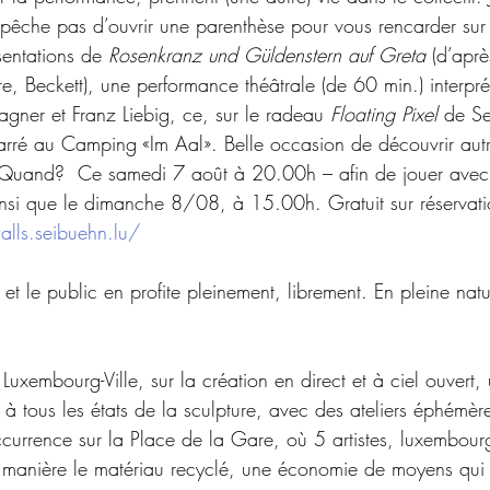
pêche pas d’ouvrir une parenthèse pour vous rencarder sur 
sentations de 
Rosenkranz und Güldenstern auf Greta
 (d’apr
, Beckett), une performance théâtrale (de 60 min.) interpré
ner et Franz Liebig, ce, sur le radeau 
Floating Pixel
 de Se
ré au Camping «Im Aal». Belle occasion de découvrir autr
ue. Quand?  Ce samedi 7 août à 20.00h – afin de jouer avec
ainsi que le dimanche 8/08, à 15.00h. Gratuit sur réservati
lls.seibuehn.lu/
, et le public en profite pleinement, librement. En pleine natu
Luxembourg-Ville, sur la création en direct et à ciel ouvert
 tous les états de la sculpture, avec des ateliers éphémères,
ccurrence sur la Place de la Gare, où 5 artistes, luxembour
 manière le matériau recyclé, une économie de moyens qui 