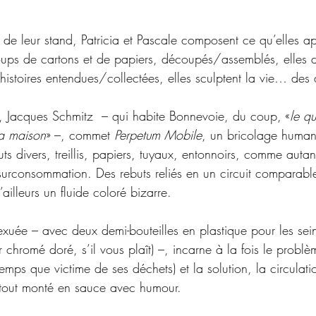
de leur stand, Patricia et Pascale composent ce qu’elles app
oups de cartons et de papiers, découpés/assemblés, elles 
histoires entendues/collectées, elles sculptent la vie… des 
 Jacques Schmitz  – qui habite Bonnevoie, du coup, «
le qu
ma maison
» –, commet 
Perpetum Mobile
, un bricolage humano
buts divers, treillis, papiers, tuyaux, entonnoirs, comme auta
 surconsommation. Des rebuts reliés en un circuit comparable
’ailleurs un fluide coloré bizarre. 
sexuée – avec deux demi-bouteilles en plastique pour les sein
r chromé doré, s’il vous plaît) –, incarne à la fois le problè
ps que victime de ses déchets) et la solution, la circulati
 tout monté en sauce avec humour.