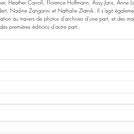
er, Heather Carroll, Florence Hoffmann, Assy Jans, Anne L
dert, Nadine Zangarini et Nathalie Zlatnik. Il s’agit égalem
éation au travers de photos d’archives d’une part, et des ma
es premières éditions d’autre part.