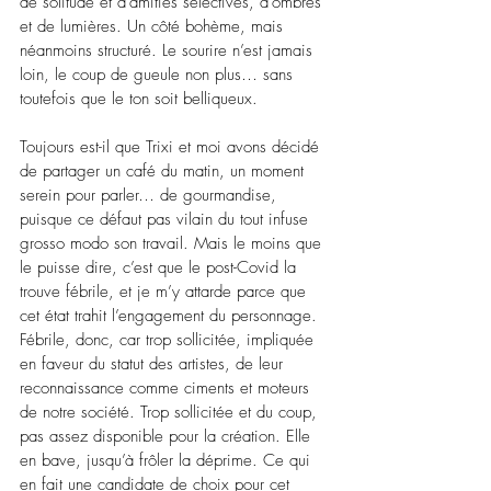
de solitude et d’amitiés sélectives, d’ombres 
et de lumières. Un côté bohème, mais 
néanmoins structuré. Le sourire n’est jamais 
loin, le coup de gueule non plus… sans 
toutefois que le ton soit belliqueux. 
Toujours est-il que Trixi et moi avons décidé 
de partager un café du matin, un moment 
serein pour parler… de gourmandise, 
puisque ce défaut pas vilain du tout infuse 
grosso modo son travail. Mais le moins que 
le puisse dire, c’est que le post-Covid la 
trouve fébrile, et je m’y attarde parce que 
cet état trahit l’engagement du personnage. 
Fébrile, donc, car trop sollicitée, impliquée 
en faveur du statut des artistes, de leur 
reconnaissance comme ciments et moteurs 
de notre société. Trop sollicitée et du coup, 
pas assez disponible pour la création. Elle 
en bave, jusqu’à frôler la déprime. Ce qui 
en fait une candidate de choix pour cet 