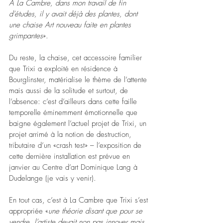
A La Cambre, dans mon travail de fin 
d’études, il y avait déjà des plantes, dont 
une chaise Art nouveau faite en plantes 
grimpantes
». 
Du reste, la chaise, cet accessoire familier 
que Trixi a exploité en résidence à 
Bourglinster, matérialise le thème de l’attente 
mais aussi de la solitude et surtout, de 
l’absence: c’est d’ailleurs dans cette faille 
temporelle éminemment émotionnelle que 
baigne également l’actuel projet de Trixi, un 
projet arrimé à la notion de destruction, 
tributaire d’un «crash test» – l’exposition de 
cette dernière installation est prévue en 
janvier au Centre d’art Dominique Lang à 
Dudelange (je vais y venir). 
En tout cas, c’est à La Cambre que Trixi s’est 
appropriée «
une théorie disant que pour se 
vendre, l’artiste devait non pas innover mais 