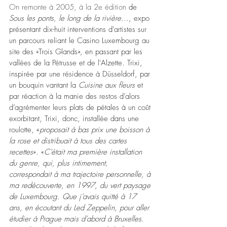
On remonte à 2005, à la 2e édition 
de 
Sous les ponts, le long de la rivière...
, expo 
présentant dix-huit interventions d'artistes sur 
un parcours reliant le Casino Luxembourg au 
site des «Trois Glands», en passant par les 
vallées de la Pétrusse et de l'Alzette. Trixi, 
inspirée par une résidence à Düsseldorf, par 
un bouquin vantant la 
Cuisine aux fleurs
 et 
par réaction à la manie des restos d’alors 
d’agrémenter leurs plats de pétales à un coût 
exorbitant, Trixi, donc, installée dans une 
roulotte, «
proposait à bas prix une boisson à 
la rose et distribuait à tous des cartes 
recettes
». «
C’était ma première installation 
du genre, qui, plus intimement, 
correspondait à ma trajectoire personnelle, à 
ma redécouverte, en 1997, du vert paysage 
de Luxembourg. Que j’avais quitté à 17 
ans, en écoutant du Led Zeppelin, pour aller 
étudier à Prague mais d’abord à Bruxelles. 