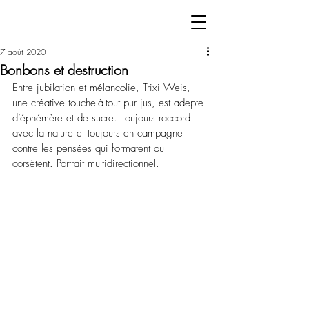
7 août 2020
Bonbons et destruction
Entre jubilation et mélancolie, Trixi Weis, 
une créative touche-à-tout pur jus, est adepte 
d’éphémère et de sucre. Toujours raccord 
avec la nature et toujours en campagne 
contre les pensées qui formatent ou 
corsètent. Portrait multidirectionnel.