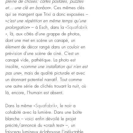
pleine de choses: cartes postales, puzzles 
et… une clé en bonbon
». Ces mêmes clés 
qui se mangent que Trixi a donc exposées – 
«
c’est une répétition en même temps qu’une 
prolongation
» – à Esch, dans la 
«Squatfabrik 
»,
 là, aux côtés d’une grappe de photos, 
dont une met en scène un canapé, un 
élément de décor rangé dans un couloir en 
prévision d’une scène de ciné. C’est un 
canapé vide, pathétique. La photo est 
insolite, «
comme une installation qui n’en est 
pas une
», mais de qualité picturale et avec 
un étonnant potentiel narratif. Tout comme 
une autre série de clichés trouant la nuit, où 
là, encore, l’humain est absent. 
Dans la même
 «Squatfabrik»
, le noir a 
cohabité avec la lumière. Dans une boîte 
blanche – voici enfin dévoilé le projet 
précité/annoncé du «crash test» –, un 
faisceau lumineux éclabousse l’inéluctable 