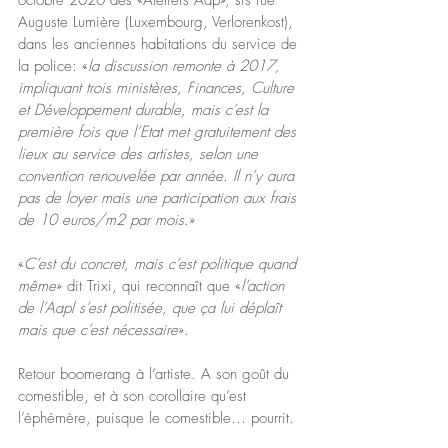
Auguste Lumière (Luxembourg, Verlorenkost), 
dans les anciennes habitations du service de 
la police: «
la discussion remonte à 2017, 
impliquant trois ministères, Finances, Culture 
et Développement durable, mais c’est la 
première fois que l’Etat met gratuitement des 
lieux au service des artistes, selon une 
convention renouvelée par année. Il n’y aura 
pas de loyer mais une participation aux frais 
de 10 euros/m2 par mois
.»
«
C’est du concret, mais c’est politique quand 
même
» dit Trixi, qui reconnaît que «
l’action 
de l’Aapl s’est politisée, que ça lui déplaît 
mais que c’est nécessaire
».
Retour boomerang à l’artiste. A son goût du 
comestible, et à son corollaire qu’est 
l’éphémère, puisque le comestible… pourrit. 