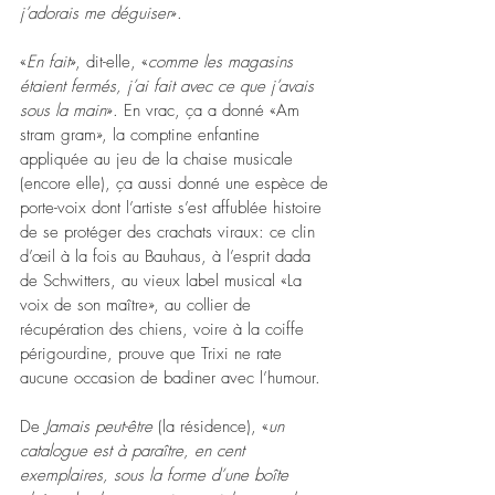
j’adorais me déguiser
».
«
En fait
», dit-elle, «
comme les magasins 
étaient fermés, j’ai fait avec ce que j’avais 
sous la main
». En vrac, ça a donné «Am 
stram gram», la comptine enfantine 
appliquée au jeu de la chaise musicale 
(encore elle), ça aussi donné une espèce de 
porte-voix dont l’artiste s’est affublée histoire 
de se protéger des crachats viraux: ce clin 
d’œil à la fois au Bauhaus, à l’esprit dada 
de Schwitters, au vieux label musical «La 
voix de son maître», au collier de 
récupération des chiens, voire à la coiffe 
périgourdine, prouve que Trixi ne rate 
aucune occasion de badiner avec l’humour.
De 
Jamais peut-être
 (la résidence), «
un 
catalogue est à paraître, en cent 
exemplaires, sous la forme d’une boîte 