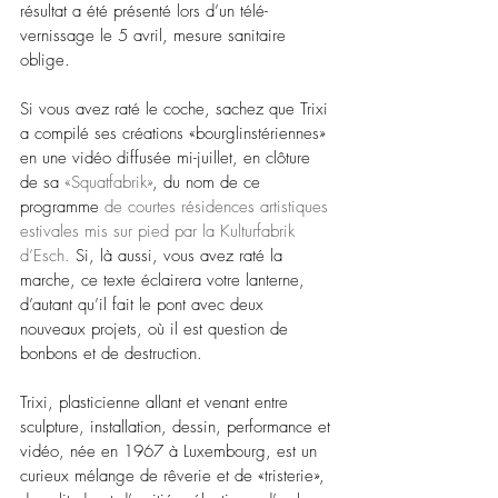
résultat a été présenté lors d’un télé-
vernissage le 5 avril, mesure sanitaire 
oblige. 
Si vous avez raté le coche, sachez que Trixi 
a compilé ses créations «bourglinstériennes» 
en une vidéo diffusée mi-juillet, en clôture 
de sa 
«Squatfabrik»
, du nom de ce 
programme 
de courtes résidences artistiques 
estivales mis sur pied par la Kulturfabrik 
d’Esch. 
Si, là aussi, vous avez raté la 
marche, ce texte éclairera votre lanterne, 
d’autant qu’il fait le pont avec deux 
nouveaux projets, où il est question de 
bonbons et de destruction.
Trixi, plasticienne allant et venant entre 
sculpture, installation, dessin, performance et 
vidéo, née en 1967 à Luxembourg, est un 
curieux mélange de rêverie et de «tristerie», 