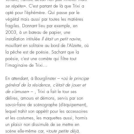
se répéter
». C’est partant de là que Trixi a 
opté pour l’éphémère. Qui passe par le 
végétal mais aussi par toutes les matières 
fragiles. Donnant lieu par exemple, en 
2003, à un bateau de papier, une 
installation intitulée 
Il était un petit navire
, 
mouillant en solitaire au bord de l’Alzette, où 
la pêche est de poésie. Sachant que la 
poésie, c’est une comète qui filtre tout 
l’imaginaire de Trixi…
En attendant, à Bourglinster – «
où le principe 
général de la résidence, c’était de jouer et 
de s’amuser
» – , Trixi a fait le tour ses 
délires, amours et démons, servis par son 
savoir-faire de scénographe (d’équipement), 
lequel trahit son appétit pour les accessoires 
et les costumes, les maquettes aussi, hormis 
un plaisir non dissimulé de se mettre en 
scène elle-même car, «
toute petite déjà, 