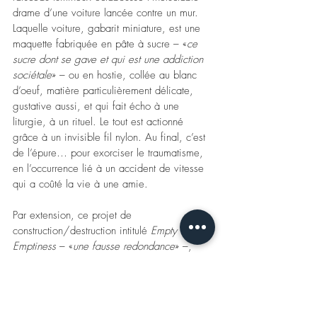
drame d’une voiture lancée contre un mur. 
Laquelle voiture, gabarit miniature, est une 
maquette fabriquée en pâte à sucre – «
ce 
sucre dont se gave et qui est une addiction 
sociétale
» – ou en hostie, collée au blanc 
d’oeuf, matière particulièrement délicate, 
gustative aussi, et qui fait écho à une 
liturgie, à un rituel. Le tout est actionné 
grâce à un invisible fil nylon. Au final, c’est 
de l’épure… pour exorciser le traumatisme, 
en l’occurrence lié à un accident de vitesse 
qui a coûté la vie à une amie. 
Par extension, ce projet de 
construction/destruction intitulé 
Empty 
Emptiness 
– «
une fausse redondance
» –, 
aurait une vertu thérapeutique, susceptible 
de nous «
débarrasser des agressions 
journalières, du matérialisme ou du non-sens 
ambiant (avec l’achat de trucs qui ne servent 