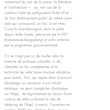
notamment les arts de la scène, la littérature 
et l’architecture 
– 
, ce, «
en vue de la 
création l’asbl de préfiguration Kultur:LX et 
du futur établissement public du même nom
», 
cela qui correspond, en fait, à cet «Arts 
Council» luxembourgeois dont on parle 
depuis belle lurette, préconisé par le KEP 
(Kulturentwécklungsplang) et enfin entériné 
par le programme gouvernemental.
S’il ne s’agit pas ici de touiller dans la 
marmite de politique culturelle, ni de 
s’étendre sur les compétences et la 
technicité de cette future structure salvatrice, 
pour autant, Trixi, qui aspire donc à pouvoir 
davantage se consacrer à son travail 
artistique, ne peut s’empêcher d’embrayer 
sur l’Aapl,  de légitimement se réjouir d’une 
victoire de taille confortant le rôle de 
lobbying de l’Aapl, à savoir: l’ouverture en 
octobre 2020 des «Ateliers Aap», sis rue 