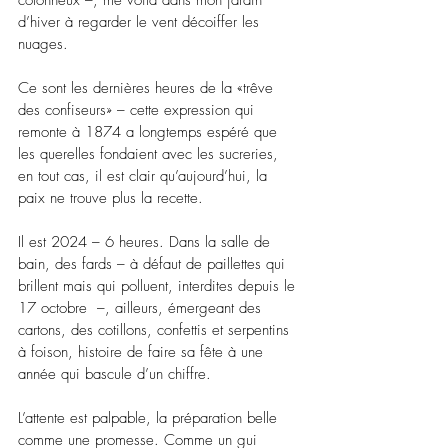
cotonneux –, me voilà dans mon jardin 
d’hiver à regarder le vent décoiffer les 
nuages.
Ce sont les dernières heures de la «trêve 
des confiseurs» – cette expression qui 
remonte à 1874 a longtemps espéré que 
les querelles fondaient avec les sucreries, 
en tout cas, il est clair qu’aujourd’hui, la 
paix ne trouve plus la recette.
Il est 2024 – 6 heures. Dans la salle de 
bain, des fards – à défaut de paillettes qui 
brillent mais qui polluent, interdites depuis le 
17 octobre  –, ailleurs, émergeant des 
cartons, des cotillons, confettis et serpentins 
à foison, histoire de faire sa fête à une 
année qui bascule d’un chiffre.
L’attente est palpable, la préparation belle 
comme une promesse. Comme un gui 