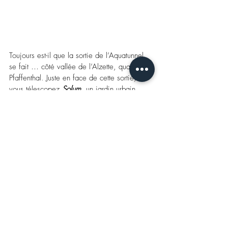
Toujours est-il que la sortie de l’Aquatunnel 
se fait … côté vallée de l’Alzette, quartier 
Pfaffenthal
. 
Juste en face de cette sortie, 
vous télescopez
Solum
, un jardin urbain 
conçu par les architectes paysagistes 
français Luca Antognoli et Gabriel 
Pontoizeau de l’Atelier Faber, une installation 
composée d’un monumental bandeau de 
roseaux, une sorte d’allégorie des zones 
humides superposée par strates sur des 
piliers en grès du Luxembourg, 
pierre ayant 
permis la constitution de l’aquifère la plus 
importante du pays, fabriquant ainsi un 
paysage archaïque et premier.
Quelques mètres plus loin, en traversant le 