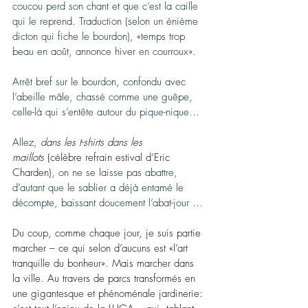
coucou perd son chant et que c’est la caille 
qui le reprend. Traduction (selon un énième 
dicton qui fiche le bourdon), «temps trop 
beau en août, annonce hiver en courroux».
Arrêt bref sur le bourdon, confondu avec 
l’abeille mâle, chassé comme une guêpe, 
celle-là qui s’entête autour du pique-nique…
Allez, 
d
ans les t-shirts dans les 
maillots
 (célèbre refrain estival d’Eric 
Charden), 
on ne se laisse pas abattre, 
d’autant que le sablier a déjà entamé le 
décompte, baissant doucement l’abat-jour …
Du coup, comme chaque jour, je suis partie 
marcher – ce qui selon d’aucuns est «l’art 
tranquille du bonheur». Mais marcher dans 
la ville. Au travers de parcs transformés en 
une gigantesque et phénoménale jardinerie: 