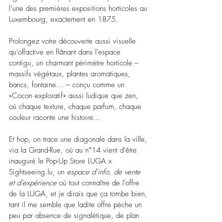
l’une des premières expositions horticoles au 
Luxembourg, exactement en 1875.
Prolongez votre découverte aussi visuelle 
qu’olfactive en flânant dans l’espace 
contigu, un charmant périmètre horticole – 
massifs végétaux, plantes aromatiques, 
bancs, fontaine… 
–
 conçu comme un 
«Cocon exploratif» aussi ludique que zen, 
où chaque texture, chaque parfum, chaque 
couleur raconte une histoire…
Et hop, on trace une diagonale dans la ville, 
via la Grand-Rue, où au n°14 vient d'être 
inauguré le Pop-Up Store LUGA x 
Sightseeing.lu
, un 
espace d’info, de vente 
et d’expérience
 où tout connaître de l’offre 
de la LUGA, et je dirais que ça tombe bien, 
tant il me semble que ladite offre pèche un 
peu par absence de signalétique, de plan 