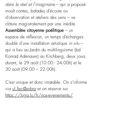
dans le réel et l’imaginaire
– 
qui a proposé 
moult contes, balades d’écoute ou 
d’observation et ateliers des sens 
–
 se 
clôture magistralement par une inédite 
Assemblée citoyenne poélitique
 – un 
espace de réflexion, un temps d’échanges 
doublé d’une installation artistique 
in situ
 – 
qui a lieu au Jardin du multilinguisme (bd 
Konrad Adenauer) au Kirchberg, deux jours 
durant, le 29 août (10.00 - 24.00h) et le 
30 août (09.00 – 22.00h)
.
C’est unique et donc inratable. On s’informe 
via 
ul.llec@erbra
et on réserve sur  
https://luga.lu/fr/nos-evenements/