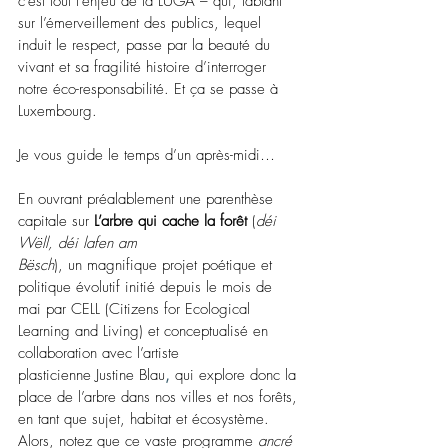
c’est tout l’enjeu de la LUGA – qui, tablant 
sur l’émerveillement des publics, lequel 
induit le respect, passe par la beauté du 
vivant et sa fragilité histoire d’interroger 
notre éco-responsabilité. Et ça se passe à 
Luxembourg.
Je vous guide le temps d’un après-midi…
En ouvrant préalablement une parenthèse 
capitale sur 
L’arbre qui cache la forêt
(
déi 
Wëll, déi lafen am 
Bësch
),
un
magnifique projet poétique et 
politique évolutif initié depuis le mois de 
mai par CELL (Citizens for Ecological 
Learning and Living) et conceptualisé en 
collaboration avec l’artiste 
plasticienne Justine Blau
,
 qui explore donc la 
place de l’arbre dans nos villes et nos forêts, 
en tant que sujet, habitat et écosystème. 
Alors, notez que ce vaste programme
ancré 