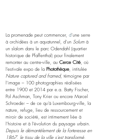
La promenade peut commencer,
 d
’une serre 
à orchidées à un aquatunnel, d’un 
Solum
 à 
un slalom dans le parc 
Odendahl
(quartier 
historique de Pfaffenthal
) 
pour finalement 
remonter au centre-ville, au 
Cerce Cité
, où 
l’estivale expo de la 
Photothèque
, intitulée 
Nature captured and framed
, témoigne par 
l’image – 100 photographies réalisées 
entre 1900 et 2014 par e.a. 
Batty Fischer, 
Pol Aschman, Tony Krier ou encore Marcel 
Schroede
r 
– de ce qu’
à Luxembourg-ville, la 
nature, refuge, lieu de ressourcement et 
miroir de société, 
est intimement liée à 
l’histoire et à l’évolution du paysage urbain. 
Depuis le démantèlement de la forteresse en 
1867, le tissu de la ville s’est transformé, 