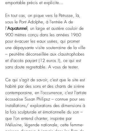
emportable précis et explicite…
En tout cas, on pique vers la Pétrusse, là, 
sous le Pont Adolphe, à l’entrée A de 
l’
Aquatunnel
, un large et austère couloir de 
900 mètres conçu dans les années 1960 
pour évacuer les eaux usées, qui promet 
une dépaysante visite souterraine de la ville 
– peut-être déconseillée aux claustrophobes 
et d’accès payant (12 euros !), ce qui est 
sans doute regrettable. A vous de tester. 
Ce qui s’agit de savoir, c’est que le site est 
habité par des sons et des chants de sirène 
contemporaine, en l’occurrence, c’est l’artiste 
écossaise 
Susan Philipsz – 
connue pour ses 
installations/ explorations des dimensions à 
la fois sculpturale et émotionnelle du son 
–
que l’on entend chanter, inspirée par 
Mélusine, légende nationale, cette femme-