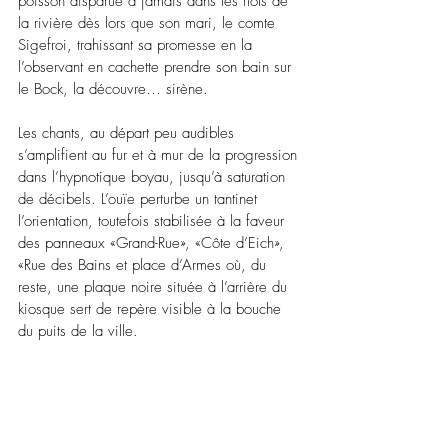
poisson disparue à jamais dans les flots de 
la rivière dès lors que son mari, le comte 
Sigefroi, trahissant sa promesse en la 
l’observant en cachette prendre son bain sur 
le Bock, la découvre… sirène.
Les chants, au départ peu audibles 
s’amplifient au fur et à mur de la progression 
dans 
l’hypnotique boyau, jusqu’à saturation 
de décibels. L’ouïe perturbe un tantinet 
l’orientation, toutefois stabilisée à la faveur 
des panneaux «Grand-Rue», «Côte d’Eich», 
«Rue des Bains et place d’Armes où, du 
reste, une plaque noire située à l’arrière du 
kiosque sert de repère visible à la bouche 
du puits de la ville.