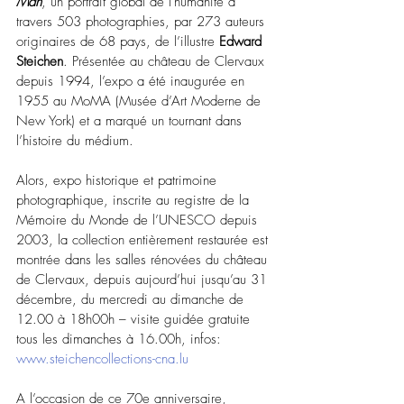
Man
, un portrait global de l'humanité à 
travers 503 photographies, par 273 auteurs 
originaires de 68 pays, de l’illustre 
Edward 
Steichen
. Présentée au château de Clervaux 
depuis 1994, l’expo a été inaugurée en 
1955 au MoMA (Musée d’Art Moderne de 
New York) et a marqué un tournant dans 
l’histoire du médium.
Alors, expo historique et patrimoine 
photographique, inscrite au registre de la 
Mémoire du Monde de l’UNESCO depuis 
2003, la collection entièrement restaurée est 
montrée dans les salles rénovées du château 
de Clervaux, depuis aujourd’hui jusqu’au 31 
décembre, du mercredi au dimanche de 
12.00 à 18h00h – visite guidée gratuite 
tous les dimanches à 16.00h, infos: 
www.steichencollections-cna.lu
A l’occasion de ce 70e anniversaire, 