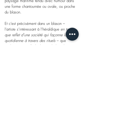
paysage maritime tendu avec humour dans 
une forme chantournée ou ovale, ou proche 
du blason.
Et c’est précisément dans un blason – 
l’artiste s’intéressant à l’héraldique 
en tant 
que reflet d’une société qui façonne la vie 
quotidienne à travers des rituels
 – que 
Catherine travaille le thème de la toile 
sonore. Dans 
It might get loud
– titre qui fait 
référence
au documentaire de 2008 de 
Davis Guggenheim explorant l’histoire de la 
guitare électrique –, une architecture, celle 
d’un club-house de Berlin, reclus dans un 
environnement verdoyant, entre ciel et eau, 
observé par un imperceptible quidam, 
guitare sur le dos: une composition à lire 
comme un constat de la disparition 
progressive des temples musicaux dans le 
paysage.