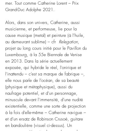
mer. Tout comme Catherine Lorent 
–
 Prix 
Grand-Duc Adolphe 2021.
Alors, dans son univers, Catherine, 
aussi 
musicienne, et performeuse, lie pour la 
cause musique (metal) et peinture (à l’huile, 
au demeurant sublime) 
–
 cfr 
 Relegation
, 
projet au long cours initié pour le Pavillon du 
Luxembourg, à la 55e Biennale de Venise 
en 2013. Dans la série actuellement 
exposée, qui hybride le réel, l’onirique et 
l’inattendu – c’est sa marque de fabrique 
–
, 
elle nous parle de l’océan, de sa beauté 
(physique et métaphysique), aussi du 
naufrage potentiel, et d’un personnage, 
minuscule devant l’immensité, d’une nudité 
existentielle, comme une sorte de projection 
à la fois d’elle-même – Catherine navigue 
–
et d’un ersatz de Robinson Crusoé, guitare 
en bandoulière (visuel ci-dessus). Un 