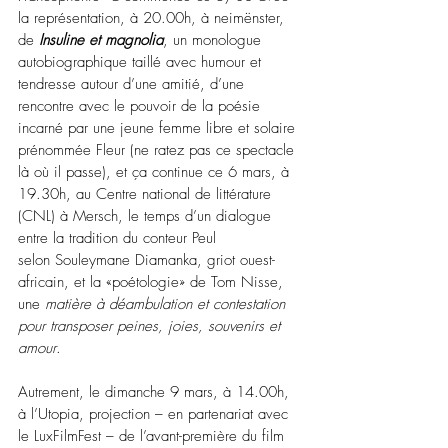
la représentation, à 20.00h, à neimënster, 
de 
Insuline et magnolia
, un monologue 
autobiographique taillé avec humour et 
tendresse autour d’une amitié, d’une 
rencontre avec le pouvoir de la poésie 
incarné par une jeune femme libre et solaire 
prénommée Fleur (ne ratez pas ce spectacle 
là où il passe), et ça continue ce 6 mars, à 
19.30h, au Centre national de littérature 
(CNL) à Mersch, le temps d’un dialogue 
entre la 
tradition du conteur Peul 
selon
Souleymane Diamanka,
 griot 
ouest-
africain, et la «poétologie» de Tom Nisse, 
une 
matière à déambulation et contestation 
pour transposer peines, joies, souvenirs et 
amour
.
Autrement, le dimanche 9 mars, à 14.00h, 
à l’Utopia, projection 
–
 en partenariat avec 
le LuxFilmFest 
–
 de l’avant-première du film 