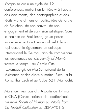
s’organise aussi un cycle de 12 
conférences, mettant en lumière – à travers 
des documents, des photographies et des 
récits – une dimension particulière de la vie 
de Steichen, de son œuvre, de son 
engagement et de sa vision artistique. Sous 
la houlette de Paul Lesch, ça se passe 
successivement au Centre culturel Clervaux 
(qui accueille également un colloque 
international le 24 mai, afin de comprendre 
les résonances de 
The Family of Man
 à 
travers le temps), au Cercle Cité 
(Luxembourg), au Musée national de la 
résistance et des droits humains (Esch), à la 
Konschthal Esch et au Cube 521 (Marnach).
Mais tout n’est pas dit. A partir du 17 mai, 
le CNA (Centre national de l'audiovisuel) 
présente 
Facets of Humanity: Works from 
the Teutloff Collection
 au DISPLAY01 à 