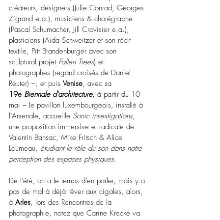
créateurs, designers (Julie Conrad, Georges 
Zigrand e.a.), musiciens & chorégraphe 
(Pascal Schumacher, Jill Crovisier e.a.), 
plasticiens (Aïda Schweitzer et son récit 
textile, Pitt Brandenburger avec son 
sculptural projet 
Fallen Trees
) et 
photographes (regard croisés de Daniel 
Reuter) –, et puis 
Venise
, avec sa 
19e 
Biennale d'architecture,
 à partir du 10 
mai – le pavillon luxembourgeois, installé à 
l’Arsenale, accueille 
Sonic investigations
, 
une proposition immersive et radicale de 
Valentin Bansac, Mike Fritsch & Alice 
Loumeau, 
étudiant le rôle du son dans notre 
perception des espaces physiques
.
De l’été, on a le temps d’en parler, mais y a 
pas de mal à déjà rêver aux cigales, alors, 
à 
Arles
, lors des Rencontres de la 
photographie, notez que Carine Krecké va 