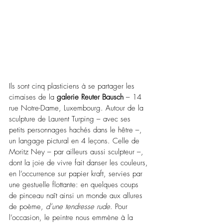
Ils sont cinq plasticiens à se partager les 
cimaises de la 
galerie Reuter Bausch 
–
 14 
rue Notre-Dame, Luxembourg. Autour de la 
sculpture de Laurent Turping 
–
 avec ses 
petits personnages hachés dans le hêtre –, 
un langage pictural en 4 leçons. Celle de 
Moritz Ney – par ailleurs aussi sculpteur 
–
, 
dont la joie de vivre fait danser les couleurs, 
en l’occurrence sur papier kraft, servies par 
une gestuelle flottante: en quelques coups 
de pinceau naît ainsi un monde aux allures 
de poème, 
d’une tendresse rude
. Pour 
l’occasion, le peintre nous emmène à la 