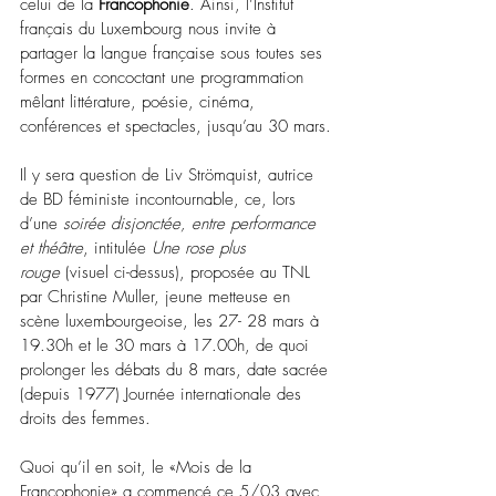
celui de la 
Francophonie
. Ainsi, l’Institut 
français du Luxembourg nous invite à 
partager la langue française sous toutes ses 
formes en concoctant une programmation 
mêlant littérature, poésie, cinéma, 
conférences et spectacles, jusqu’au 30 mars.
Il y sera question de Liv Strömquist, autrice 
de BD féministe incontournable, ce, lors 
d’une 
soirée disjonctée, entre performance 
et théâtre
, intitulée 
Une rose plus 
rouge
 (visuel ci-dessus), proposée au TNL 
par Christine Muller, jeune metteuse en 
scène luxembourgeoise, les 27- 28 mars à 
19.30h et le 30 mars à 17.00h, de quoi 
prolonger les débats du 8 mars, date sacrée 
(depuis 1977) Journée internationale des 
droits des femmes.
Quoi qu’il en soit, le «Mois de la 
Francophonie» a commencé ce 5/03 avec 