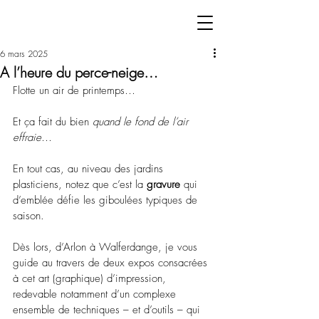
6 mars 2025
A l’heure du perce-neige…
Flotte un air de printemps…
Et ça fait du bien 
quand le fond de l’air 
effraie
…
En tout cas, au niveau des jardins 
plasticiens, notez que c’est la 
gravure
 qui 
d’emblée défie les giboulées typiques de 
saison.
Dès lors, d’Arlon à Walferdange, je vous 
guide au travers de deux expos consacrées 
à cet art (graphique) d’impression, 
redevable notamment d’un complexe 
ensemble de techniques – et d’outils – qui 