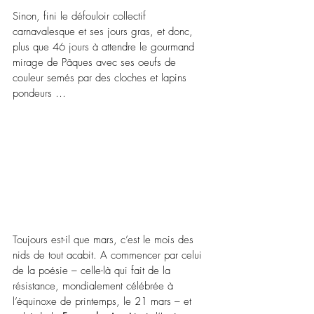
Sinon, fini le défouloir collectif 
carnavalesque et ses jours gras, et donc, 
plus que 46 jours à attendre le gourmand 
mirage de Pâques avec ses oeufs de 
couleur semés par des cloches et lapins 
pondeurs …
Toujours est-il que mars, c’est le mois des 
nids de tout acabit. A commencer par celui 
de la poésie – celle-là qui fait de la 
résistance, mondialement célébrée à 
l’équinoxe de printemps, le 21 mars – et 