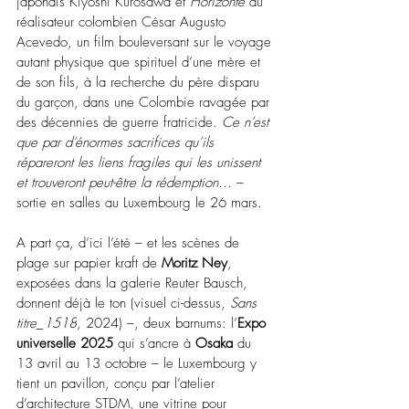
japonais Kiyoshi Kurosawa et 
Horizonte
 du 
réalisateur colombien César Augusto 
Acevedo, un film bouleversant sur le voyage 
autant physique que spirituel d’une mère et 
de son fils, à la recherche du père disparu 
du garçon, dans une Colombie ravagée par 
des décennies de guerre fratricide. 
Ce n’est 
que par d’énormes sacrifices qu’ils 
répareront les liens fragiles qui les unissent 
et trouveront peut-être la rédemption… 
– 
sortie en salles au Luxembourg le 26 mars.
A part ça, d’ici l’été – et les scènes de 
plage sur papier kraft de 
Moritz Ney
, 
exposées dans la galerie Reuter Bausch, 
donnent déjà le ton (visuel ci-dessus,
Sans 
titre_1518
, 2024
) –, deux barnums: l’
Expo 
universelle 2025
 qui s’ancre à 
Osaka
 du 
13 avril au 13 octobre – le Luxembourg y 
tient un pavillon, conçu par l’atelier 
d’architecture STDM, une vitrine pour 