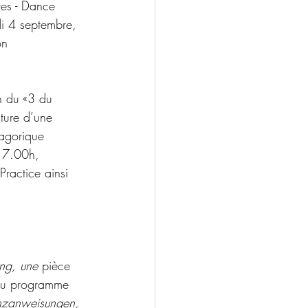
ves - Dance 
di 4 septembre, 
on 
n du «3 du 
ture d’une 
magorique 
17.00h, 
ractice ainsi 
ing, une
 pièce 
 du programme 
nzanweisungen, 