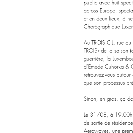
public avec huit spect
across Europe, specta
et en deux lieux, à n
Chorégraphique Luxem
Au TROIS C-L, rue du 
TROIS» de la saison (
guerrière,
la Luxembo
d’Emede Cuhorka & Cs
retrouvez-vous autour
que son processus créa
Sinon, en gros, ça d
Le 31/08, à 19.00h, l
de sortie de résiden
Aerowaves, une premiè