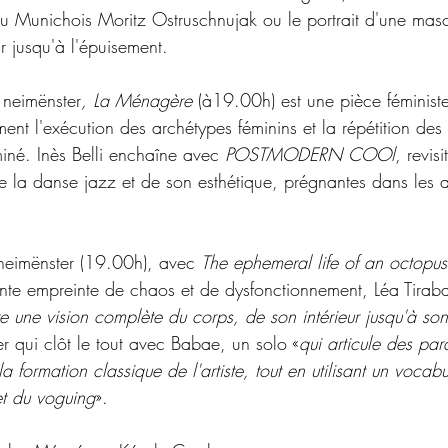
u Munichois Moritz Ostruschnujak ou le portrait d'une mascul
r jusqu'à l'épuisement. 
 neimënster
, La Ménagère 
(à19.00h) est une pièce féminis
nt l'exécution des archétypes féminins et la répétition des
iné.
Inès Belli enchaîne avec
POSTMODERN COOl
, revisi
de la danse jazz et de son esthétique, prégnantes dans les 
eimënster (19.00h), avec 
The ephemeral life of an octopus
ante empreinte de chaos et de dysfonctionnement, Léa Tiraba
re une vision complète du corps, de son intérieur jusqu'à son
ter qui clôt le tout avec Babae, un
solo «
qui articule des para
la formation classique de l'artiste, tout en utilisant un vocab
et du voguing
». 