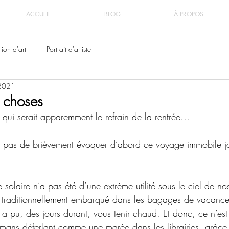
ACCUEIL
BLOG
À PROPOS
ion d'art
Portrait d'artiste
 2021
 choses
 qui serait apparemment le refrain de la rentrée…
pas de brièvement évoquer d’abord ce voyage immobile j
 solaire n’a pas été d’une extrême utilité sous le ciel de no
 traditionnellement embarqué dans les bagages de vacances
a pu, des jours durant, vous tenir chaud. Et donc, ce n’est 
ans déferlant comme une marée dans les librairies, grâce