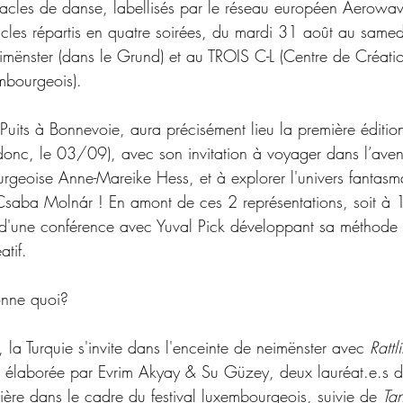
acles de danse, labellisés par le réseau européen Aerowa
cles répartis en quatre soirées, du mardi 31 août au same
eimënster (dans le Grund) et au TROIS C-L (Centre de Créati
bourgeois).
Puits à Bonnevoie, aura précisément lieu la première éditio
donc, le 03/09), avec son invitation à voyager dans l’aven
urgeoise
Anne-Mareike Hess, et à explorer l'univers fantas
aba Molnár ! En amont de ces 2 représentations, soit à 
 d'une conférence avec Yuval Pick développant sa méthode P
tif.
onne quoi?
a Turquie s'invite dans l'enceinte de neimënster avec 
Rattl
ce élaborée par Evrim Akyay & Su Güzey, deux lauréat.e.s
re dans le cadre du festival luxembourgeois, suivie de 
Ta