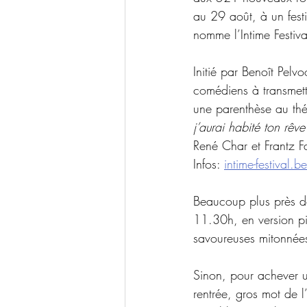
au 29 août, à un fest
nomme l’Intime Festival
Initié par Benoît Pelvo
comédiens à transmettr
une parenthèse au théâ
j’aurai habité ton rêve
René Char et Frantz Fa
Infos: 
intime-festival.be
Beaucoup plus près de
11.30h, en version piq
savoureuses mitonnées
Sinon, pour achever u
rentrée, gros mot de 