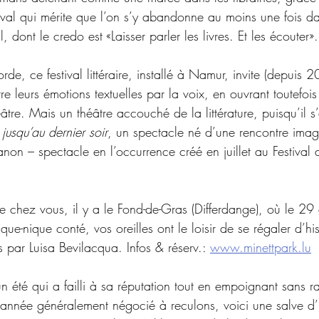
ival qui mérite que l’on s’y abandonne au moins une fois dan
, dont le credo est «Laisser parler les livres. Et les écouter».
orde, ce festival littéraire, installé à Namur, invite (depuis 
e leurs émotions textuelles par la voix, en ouvrant toutefois
tre. Mais un théâtre accouché de la littérature, puisqu’il s’
 jusqu’au dernier soir
, un spectacle né d’une rencontre imagi
non – spectacle en l’occurrence créé en juillet au Festival 
 chez vous, il y a le Fond-de-Gras (Differdange), où le 29 
ue-nique conté, vos oreilles ont le loisir de se régaler d’his
 par Luisa Bevilacqua. Infos & réserv.: 
www.minettpark.lu
n été qui a failli à sa réputation tout en empoignant sans r
l’année généralement négocié à reculons, voici une salve d’