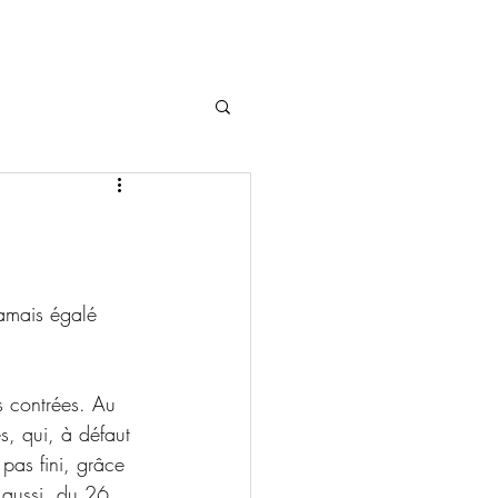
amais égalé 
s contrées. Au 
, qui, à défaut 
pas fini, grâce 
 aussi, du 26 