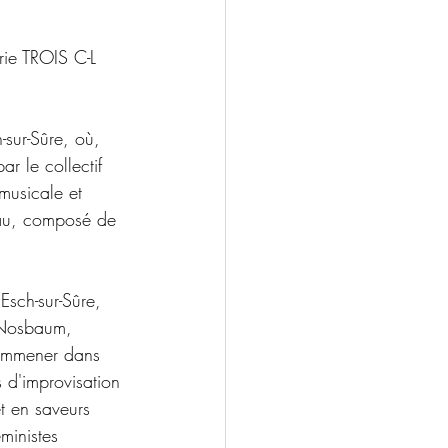
erie TROIS C-L 
-sur-Sûre, où, 
ar le collectif 
usicale et 
Blau, composé de 
sch-sur-Sûre, 
 Nosbaum, 
 emmener dans 
d'improvisation 
t en saveurs 
ministes 