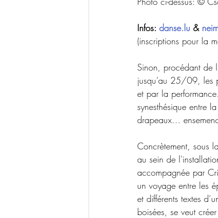
Photo ci-dessus: © C
Infos: 
danse.lu
 & 
neim
(inscriptions pour la 
Sinon, procédant de l’
jusqu’au 25/09, les pro
et par la performanc
synesthésique entre la
drapeaux… ensemenc
Concrètement, sous la
au sein de l'installatio
accompagnée par Crist
un voyage entre les 
et différents textes d
boisées, se veut créer