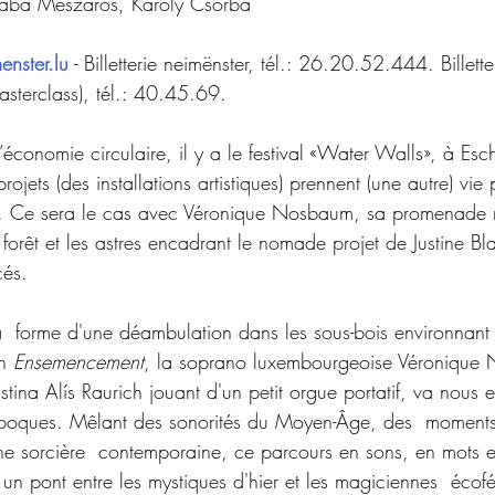
saba Mészáros, Károly Csorba
enster.lu
 - Billetterie neimënster, tél.: 26.20.52.444. Billett
masterclass), tél.: 40.45.69. 
économie circulaire, il y a le festival «Water Walls», à Esch
jets (des installations artistiques) prennent (une autre) vie p
e. Ce sera le cas avec Véronique Nosbaum, sa promenade m
 forêt et les astres encadrant le nomade projet de Justine 
és.  
  forme d'une déambulation dans les sous-bois environnant E
n 
Ensemencement
, la soprano luxembourgeoise Véronique
ina Alís Raurich jouant d'un petit orgue portatif, va nous
époques. Mêlant des sonorités du Moyen-Âge, des  moments 
’une sorcière  contemporaine, ce parcours en sons, en mots e
 un pont entre les mystiques d'hier et les magiciennes  écofé