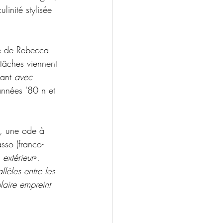
inité stylisée 
te de Rebecca 
 tâches viennent 
tant
 avec 
années '80 n et 
,
une ode à 
sso (franco-
 extérieur
». 
llèles entre les 
ulaire empreint 