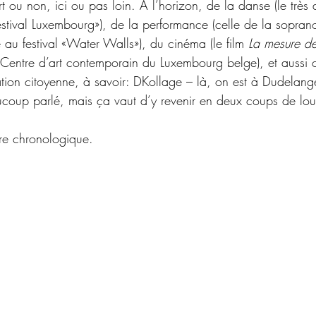
rt ou non, ici ou pas loin. A l’horizon, de la danse (le très 
ival Luxembourg»), de la performance (celle de la sopran
u festival «Water Walls»), du cinéma (le film 
La mesure d
Centre d’art contemporain du Luxembourg belge), et aussi c
tion citoyenne, à savoir: DKollage – là, on est à Dudelange,
aucoup parlé, mais ça vaut d’y revenir en deux coups de lou
dre chronologique.