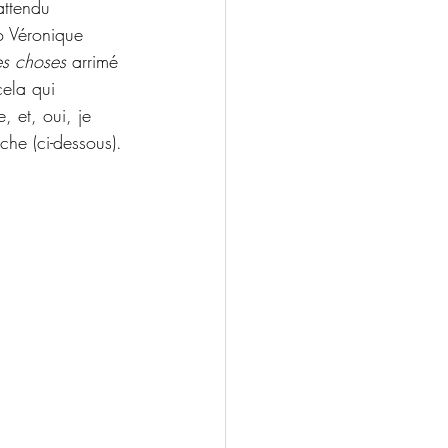
attendu 
o Véronique 
es choses
 arrimé 
ela qui 
 et, oui, je 
che (ci-dessous).