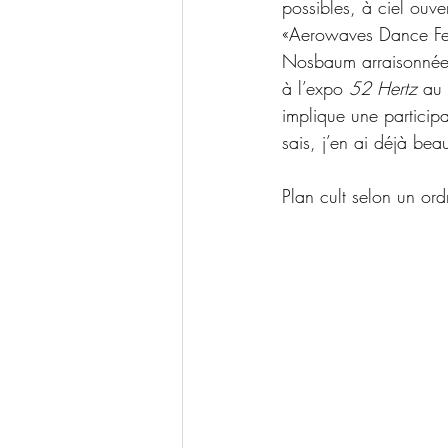
possibles, à ciel ouve
«Aerowaves Dance Fest
Nosbaum arraisonnée a
à l’expo 
52 Hertz
 au 
implique une participa
sais, j’en ai déjà be
Plan cult selon un or