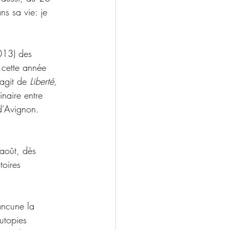
s sa vie: je 
 
2013) des 
 cette année 
agit de 
Liberté, 
naire entre 
d’Avignon. 
août, dès 
toires 
ancune la 
utopies 