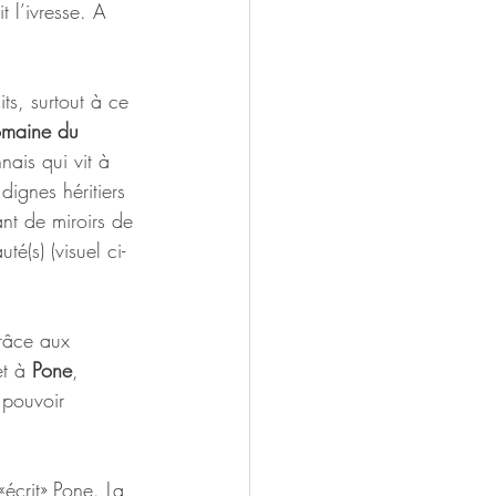
 l’ivresse. A 
ts, surtout à ce 
maine du 
nais qui vit à 
ignes héritiers 
nt de miroirs de 
é(s) (visuel ci-
grâce aux 
t à 
Pone
, 
 pouvoir 
 «écrit» Pone. La 