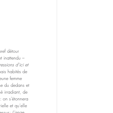
ref détour 
et inattendu –
essions d’ici et 
mais habités de 
jeune femme 
ose du dedans et 
sé irradiant, de 
: on s’étonnera 
elle et qu’elle 
essus: 
L’ange 