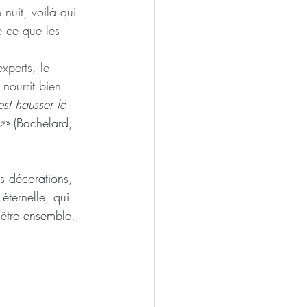
nuit, voilà qui 
e ce que les 
perts, le 
nourrit bien 
est hausser le 
ez
» (Bachelard, 
s décorations, 
éternelle, qui 
‘être ensemble.