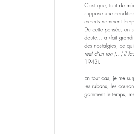
C’est que, tout de mêm
suppose une condition
experts nomment la «
De cette pensée, on s
doute… a «fait grandi
des nostalgies, ce qui
réel d’un ton (…) Il f
1943).
En tout cas, je me su
les rubans, les couron
gomment le temps, me 