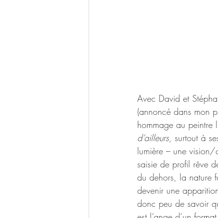
Avec David et Stéphan
(annoncé dans mon pr
hommage au peintre 
d’ailleurs
, surtout à se
lumière – une vision/
saisie de profil rêve
du dehors, la nature fa
devenir une apparition
donc peu de savoir qu’
est l’ange d’un format