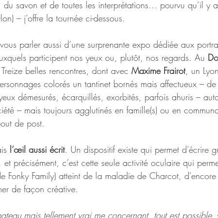
u savon et de toutes les interprétations… pourvu qu’il y ait
rlon) – j’offre la tournée ci-dessous.
 vous parler aussi d’une surprenante expo dédiée aux portrai
xquels participent nos yeux ou, plutôt, nos regards. Au 
Do
Treize belles rencontres, dont avec 
Maxime Frairot
, un Lyon
ersonnages colorés un tantinet bornés mais affectueux – de d
eux démesurés, écarquillés, exorbités, parfois ahuris – auta
ciété – mais toujours agglutinés en famille(s) ou en communaut
bout de post.
ais 
l’œil aussi écrit
. Un dispositif existe qui permet d’écrire 
t précisément, c’est cette seule activité oculaire qui perme
e Fonky Family) atteint de la maladie de Charcot, d’encore
er de façon créative.
bateau mais tellement vrai me concernant, tout est possible
,