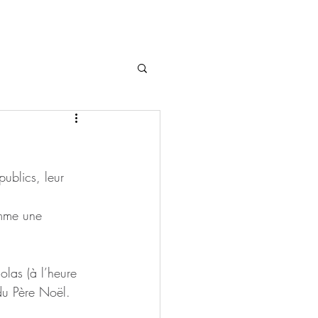
publics, leur 
omme une 
olas (à l’heure 
 du Père Noël.