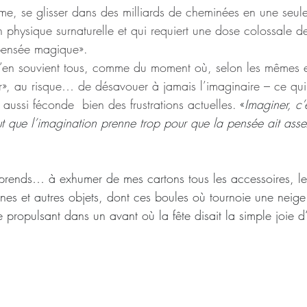
e, se glisser dans des milliards de cheminées en une seule 
 physique surnaturelle et qui requiert une dose colossale d
pensée magique».
’en souvient tous, comme du moment où, selon les mêmes ex
r», au risque… de désavouer à jamais l’imaginaire – ce qui 
 aussi féconde  bien des frustrations actuelles. 
«
Imaginer, c’
aut que l’imagination prenne trop pour que la pensée ait ass
rprends… à exhumer de mes cartons tous les accessoires, le
nes et autres objets, dont ces boules où tournoie une neige 
propulsant dans un avant où la fête disait la simple joie d