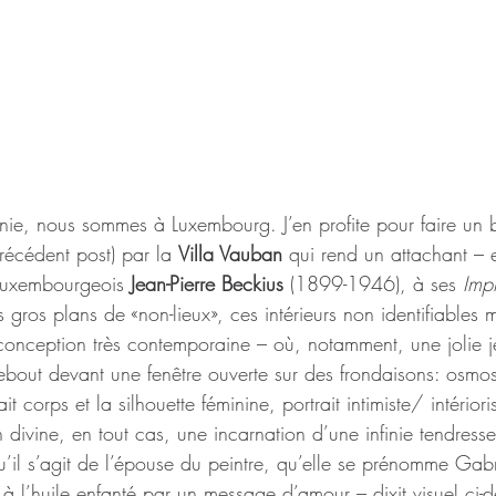
ie, nous sommes à Luxembourg. J’en profite pour faire un b
écédent post) par la 
Villa Vauban
 qui rend un attachant – 
luxembourgeois 
Jean-Pierre Beckius 
(1899-1946), à ses 
Impr
s gros plans de «non-lieux», ces intérieurs non identifiables 
conception très contemporaine – où, notamment, une jolie 
 debout devant une fenêtre ouverte sur des frondaisons: osm
it corps et la silhouette féminine, portrait intimiste/ intériori
 divine, en tout cas, une incarnation d’une infinie tendresse
il s’agit de l’épouse du peintre, qu’elle se prénomme Gabri
 à l’huile enfanté par un message d’amour – dixit visuel ci-d