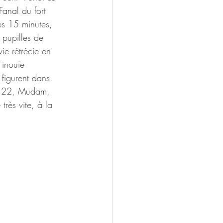
anal du fort 
es 15 minutes, 
pupilles de 
e rétrécie en 
 inouïe 
 figurent dans 
S 22, Mudam, 
très vite, à la 