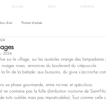
ACCUEIL
BLOG
À PROPOS
ion d'art
Portrait d'artiste
024
isages
c. 2024
 Vue sur le village, sur les auréoles orange des lampadaires 
e nuages roses, annonces du boulevard du crépuscule.
 la fin de la balade; aux buissons, du givre s’accroche c
ns sa phase gourmande, entre nic-nac et spéculoos.
l ne contrarie pas la folle distribution nocturne de Saint-Nic
o de toits oubliés mais pas impraticables). Tout comme celle