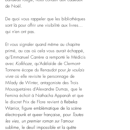
de Noël.
De quoi vous rappeler que les bibliothèques 
sont là pour offrir une visibilité aux livres… 
qui n’en ont pas.
Et vous signaler quand même au chapitre 
primé, au cas où cela vous aurait échappé, 
qu’Emmanuel Carrère a remporté le Médicis 
avec 
Kolkhoze
, qu’
Adélaïde de Clermont-
Tonnerre écope du Renaudot pour 
Je voulais 
vivre
 où elle revisite le personnage de 
Milady de Winter, antagoniste des Trois 
Mousquetaires d’Alexandre Dumas, que le 
Femina échoit à Nathacha Appanah et que 
le discret Prix de Flore revient à
 Rebeka 
Warrior, figure emblématique de la scène 
électro-punk et queer française, pour 
Toutes 
les vies, un premier roman s
ur l'amour 
sublime, le deuil impossible et la quête 