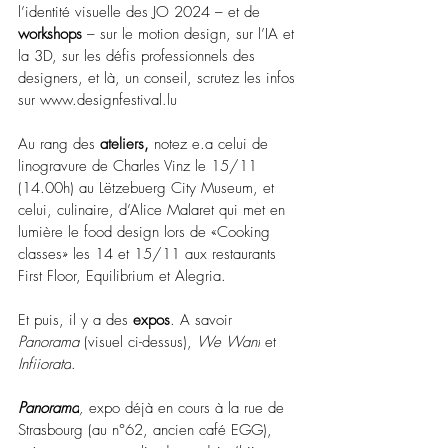
l’identité visuelle des JO 2024 
–
 et de 
workshops
– 
sur le motion design, sur l’IA et 
la 3D, sur les défis professionnels des 
designers, et là, un conseil, scrutez les infos 
sur 
www.designfestival.lu
Au rang des 
ateliers,
 notez e.a celui de 
linogravure de Charles Vinz le 15/11 
(14.00h) au Lëtzebuerg City Museum, et 
celui, culinaire, d’Alice Malaret qui met en 
lumière le food design lors de «Cooking 
classes» les 14 et 15/11 aux restaurants 
First Floor, Equilibrium et Alegria.
Et puis, il y a des 
expos
. A savoir 
Panorama 
(visuel ci-dessus), 
We Want
 et 
Infiiorata
.
Panorama
, 
expo déjà en cours à la rue de 
Strasbourg (au n°62, ancien café EGG), 