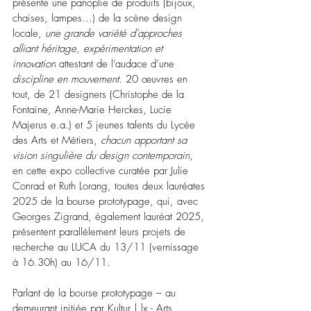
présente une panoplie de produits (bijoux, 
chaises, lampes...) de la scène design 
locale, 
une grande variété d’approches 
alliant héritage, expérimentation et 
innovation
 attestant de l’audace d’une 
discipline en mouvement. 
20 œuvres en 
tout, de 21 designers (Christophe de la 
Fontaine, Anne-Marie Herckes, Lucie 
Majerus e.a.) et 5 jeunes talents du Lycée 
des Arts et Métiers, 
chacun apportant sa 
vision singulière du design contemporain
, 
en cette expo collective curatée par Julie 
Conrad et Ruth Lorang, toutes deux lauréates 
2025 de la bourse
prototypage, qui, avec 
Georges Zigrand, également lauréat 2025, 
présentent parallèlement leurs projets de 
recherche au LUCA du 13/11 (vernissage 
à 16.30h) au 16/11.
Parlant de la bourse prototypage
 – au 
demeurant initiée par Kultur | lx - Arts 