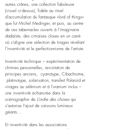
autres crânes, une collection fabuleuse 
(visuel ci-dessus), fidèle au rituel 
d’accumulation du fantasque «lord of things» 
que fut Michel Medinger, et puis, au centre 
de ces tabernacles ouverts à l’imaginaire 
dadaïste, des cimaises closes en un carré 
où s’aligne une sélection de tirages révélant 
l’inventivité et le perfectionnisme de l’artiste.
Inventivité technique 
–
 expérimentation de 
chimies personnelles, revisitation de 
principes anciens,  cyanotype, Cibachrome, 
 platinotype, solarisation, transfert Polaroïd et 
virages au sélénium et à l'uranium inclus 
–
une inventivité échancrée dans la 
scénographie de 
L’ordre des choses
 qui 
s’autorise l’ajout de caissons lumineux 
géants…
Et inventivité dans les associations 