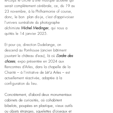
le-corps le cliché d’une musique actuelle qui 
serait complètement cérébrale, ce, du 19 au 
23 novembre, à la Philharmonie of course, 
donc, le bon  plan dis-je, c’est d’apprivoiser 
l’univers surréaliste du photographe 
alchimiste 
Michel Medinger
, qui nous a 
quittés le 14 janvier 2025.
Et pour ça, direction Dudelange, on 
descend au Pomhouse (ancien bâtiment 
jouxtant le château d’eau), là où 
L’ordre des 
choses
, expo présentée en 2024 aux 
Rencontres d’Arles, dans la chapelle de la 
Charité 
–
 à l’initiative de 
Lët’z Arles
–
 est 
actuellement réactivée, adaptée à la 
configuration du lieu.
Concrètement, d’abord deux monumentaux 
cabinets de curiosités, où cohabitent 
bibelots, poupées en plastique, 
vieux outils 
ou objets étranges, squelettes d’oiseaux et 