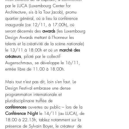
par le LUCA (Luxembourg Center for 
Architecture, sis à la Tour Jacob), promu 
quartier général, où a lieu la conférence 
inaugurale (ce 12/11, à 17.00h), où 
seront décernés des 
awards
 (les Luxembourg 
Design Awards mettant à l’honneur les 
talents et la créativité de la scène nationale) 
le 13/11 à 18.00h et où un 
marché des 
créateurs
, piloté par le collectif 
Augenschmaus, se développe le 16/11, 
entrée libre de 11.00 à 18.00h.
Mais tout n’est pas dit, loin s’en faut. Le 
Design Festival embrasse une dense 
programmation internationale et 
pluridisciplinaire truffée de 
conférences
 ouvertes au public 
–
 lors de la 
Conférence Night
 le 14/11 (au LUCA), de 
18.00 à 22.15h, tablez notamment sur la 
présence de Sylvain Boyer, le créateur  de 