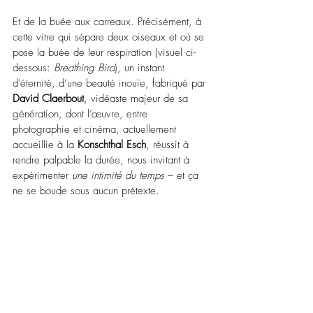
Et de la buée aux carreaux. Précisément, à 
cette vitre qui sépare deux oiseaux et où se 
pose la buée de leur respiration (visuel ci-
dessous: 
Breathing Bird
), un instant 
d’éternité, d’une beauté inouïe, fabriqué par 
David Claerbout
, vidéaste majeur de sa 
génération, dont l’œuvre, entre 
photographie et cinéma, actuellement 
accueillie à la 
Konschthal Esch
, réussit à 
rendre palpable la durée, nous invitant à 
expérimenter 
une intimité du temps
–
 et ça 
ne se boude sous aucun prétexte.