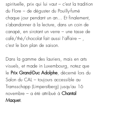
spirituelle, prix qui lui vaut 
–
 c’est la tradition 
du Flore 
–
 de déguster du Pouilly-fumé 
chaque jour pendant un an… Et finalement, 
s’abandonner à la lecture, dans un coin de 
canapé, en sirotant un verre 
–
 une tasse de 
café/thé/chocolat fait aussi l‘affaire 
–
 , 
c’est le bon plan de saison.
Dans la gamme des lauriers, mais en arts 
visuels, et made in Luxembourg, notez que 
le 
Prix Grand-Duc Adolphe
, décerné lors du 
Salon du CAL 
–
 toujours accessible au 
Tramsschapp (Limperstberg) jusqu’au 16 
novembre 
–
 a été attribué à 
Chantal 
Maquet
.