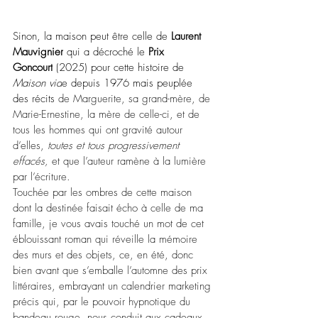
Sinon, la maison peut être celle de 
Laurent 
Mauvignier
 qui a décroché le 
Prix 
Goncourt
 (2025) pour cette histoire de 
Maison vid
e depuis 1976 mais peuplée 
des récits
 de Marguerite, sa grand-mère, de 
Marie-Ernestine, la mère de celle-ci, et de 
tous les hommes qui ont gravité autour 
d’elles, 
toutes et tous progressivement 
effacés,
 et que l’auteur ramène à la lumière 
par l’écriture.
Touchée par les ombres de cette maison 
dont la destinée faisait écho à celle de ma 
famille, je vous avais touché un mot de cet 
éblouissant roman qui réveille la mémoire 
des murs et des objets, ce, en été, donc 
bien avant que s’emballe l’automne des prix 
littéraires, embrayant un calendrier marketing 
précis qui, par le pouvoir hypnotique du 
bandeau rouge, nous conduit aux cadeaux 