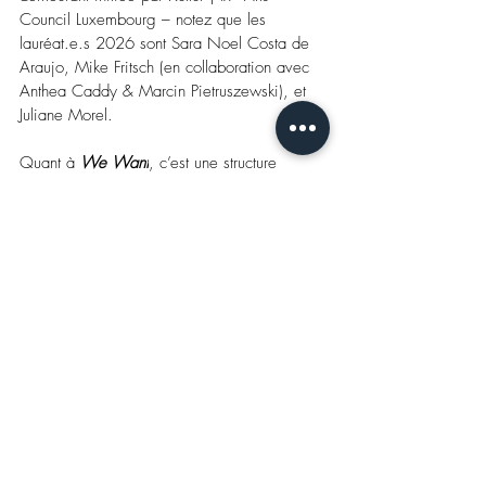
Council
Luxembourg
– 
notez que les 
lauréat.e.s 2026 sont Sara Noel Costa de 
Araujo, Mike Fritsch (en collaboration avec 
Anthea Caddy & Marcin Pietruszewski), et 
Juliane Morel.
Quant à 
We Want
, c’est une structure 
mobile en extérieur (au coin blvrd Dr 
Charles Marx et rue Jean-Baptiste Merkels, 
Hollerich-Gare) qui met à l’honneur le 
design graphique et le design produit des 
deux départements design du Lycée des Arts 
et Métiers (vernissage le 15/11, à 
19.00h).
Enfin, 
Infiiorata
, c’est une expo florale 
proposée par/chez Creutz & Friends (au 22 
rue du Marché-aux-Herbes) qui 
remet en 
question les notions conventionnelles de l’art 
foral et élargit les possibilités de la 